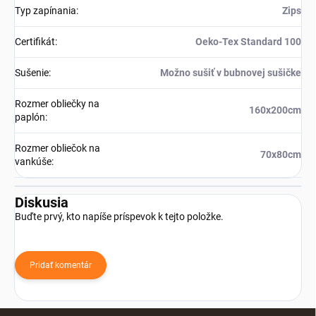
Typ zapínania
:
Zips
Certifikát
:
Oeko-Tex Standard 100
Sušenie
:
Možno sušiť v bubnovej sušičke
Rozmer obliečky na
160x200cm
paplón
:
Rozmer obliečok na
70x80cm
vankúše
:
Diskusia
Buďte prvý, kto napíše príspevok k tejto položke.
Pridať komentár