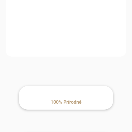
MÔŽEME
DORUČIŤ DO:
12.8.2026
MOŽNOSTI
DORUČENIA
−
+
Pridať do košíka
100% Prírodné