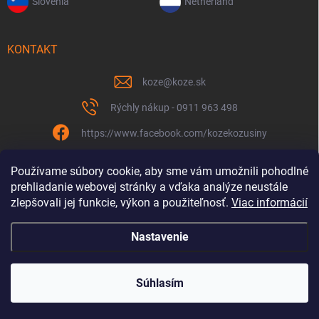
Slovenia
Netherland
KONTAKT
koze
@
koze.sk
Rýchly nákup - 0911 963 498
https://www.facebook.com/kozekozusiny
koze.sk
Používame súbory cookie, aby sme vám umožnili pohodlné
prehliadanie webovej stránky a vďaka analýze neustále
zlepšovali jej funkcie, výkon a použiteľnosť.
Viac informácií
Nastavenie
Spolu to ťaháme už 9 rokov
Copyright 2026
Koze.sk
. Všetky práva vyhradené.
Súhlasím
Vytvoril Shoptet