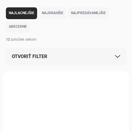
Radenie produktov
NAJLACNEJŠIE
NAJDRAHŠIE
NAJPREDÁVANEJŠIE
ABECEDNE
12
položiek celkom
OTVORIŤ FILTER
Výpis produktov
MILÁČIK ZÁKAZNÍKOV
MILÁČIK ZÁKAZNÍKOV
SKLADOM, DO 3 DNÍ U VÁS.
SKLADOM, DO 3 DNÍ U VÁS.