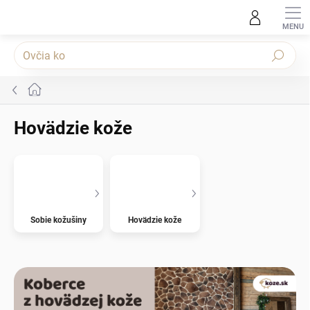
Prejsť na obsah
Hľadať
Domov
Hovädzie kože
Sobie kožušiny
Hovädzie kože