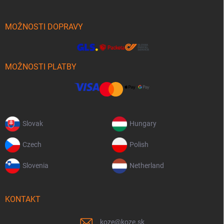
MOŽNOSTI DOPRAVY
MOŽNOSTI PLATBY
Slovak
Hungary
Czech
Polish
Slovenia
Netherland
KONTAKT
koze
@
koze.sk