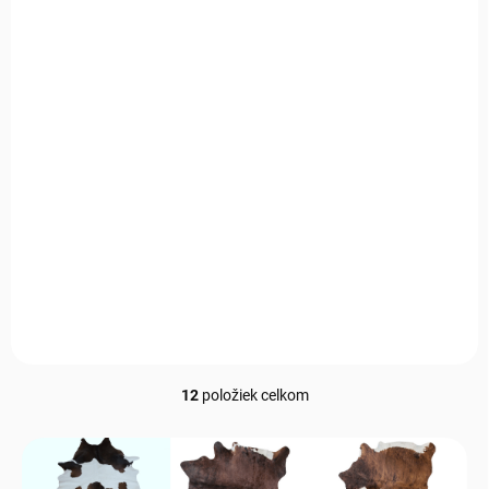
Luxusná koža z
Luxusná kravská koža
argentínskej kravy
zebra
bielo-čierny mix
€550
€330
€447,15 bez DPH
€268,29 bez DPH
Do košíka
Do košíka
Doplnok, ktorý zaujme na
prvý pohľad a zostane
Luxus, ktorý nie je len na
obľúbený dlhé roky.
pohľad – ale aj na pocit
Originálny kus kože, ktorý v
každodenného komfortu.
sebe spája prirodzenú krásu a
Pravá hovädzia koža s
nadčasový dizajn. Ideálny
unikátnym prírodným
doplnok pre vytvorenie...
vzorom, ktorá dodá priestoru
osobitý charakter. Skvelá...
12
položiek celkom
Ovládacie prvky výpisu