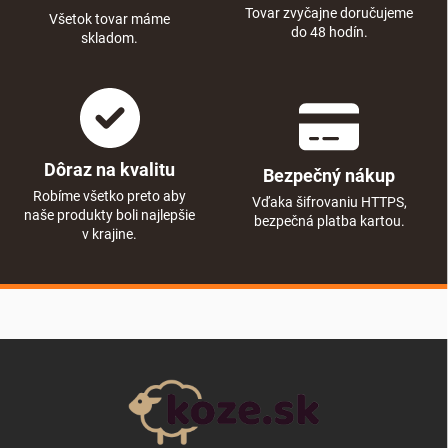
Tovar zvyčajne doručujeme
Všetok tovar máme
do 48 hodín.
skladom.
Dôraz na kvalitu
Bezpečný nákup
Robíme všetko preto aby
Vďaka šifrovaniu HTTPS,
naše produkty boli najlepšie
bezpečná platba kartou.
v krajine.
Zápätie