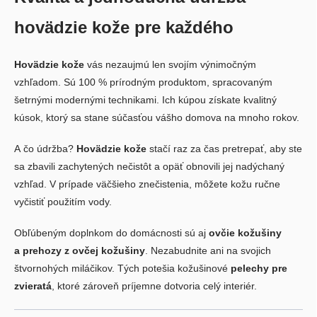
hovädzie kože pre každého
Hovädzie kože
vás nezaujmú len svojím výnimočným
vzhľadom. Sú 100 % prírodným produktom, spracovaným
šetrnými modernými technikami. Ich kúpou získate kvalitný
kúsok, ktorý sa stane súčasťou vášho domova na mnoho rokov.
A čo údržba?
Hovädzie kože
stačí raz za čas pretrepať, aby ste
sa zbavili zachytených nečistôt a opäť obnovili jej nadýchaný
vzhľad. V prípade väčšieho znečistenia, môžete kožu ručne
vyčistiť použitím vody.
Obľúbeným doplnkom do domácnosti sú aj
ovčie kožušiny
a prehozy z ovčej kožušiny
. Nezabudnite ani na svojich
štvornohých miláčikov. Tých potešia kožušinové
pelechy pre
zvieratá
, ktoré zároveň príjemne dotvoria celý interiér.