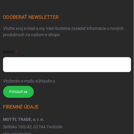
ODOBERAŤ NEWSLETTER
Vložte svoj e-mail a my Vám budeme zasielať informácie o nových
produktoch na našom e-shope.
EMAIL
Vložením e-mailu súhlasíte s
podmienkami ochrany osobných údajov
Prihlásiť sa
FIREMNÉ ÚDAJE
MOTÝĽ TRADE, s. r. o.
Sídlisko 160/42, 02744 Tvrdošín