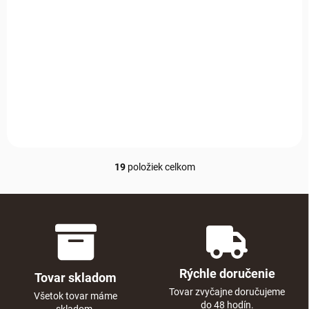
Do košíka
Raz si ľahne a už nebude
chcieť iný – pelech z merino
vlny mu dopraje výnimočné
pohodlie a pokojný oddych
každý deň.
19
položiek celkom
Ovládacie prvky výpisu
Rýchle doručenie
Tovar skladom
Tovar zvyčajne doručujeme
Všetok tovar máme
do 48 hodín.
skladom.