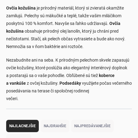
Ovčia kožušina
je prírodný materiál, ktorý si zvieratá okamžite
zamilujú. Pelechy sú mäkučké a teplé, takže vašim miláčikom
poskytnú 100 % komfort. Navyše sa ľahko udržiavajú.
Ovčia
kožušina
obsahuje prírodný olej lanolín, ktorý ju chráni pred
nečistotami. Stačí, ak pelech občas vytrasiete a bude ako nový.
Nemnožia sa v ňom baktérie ani roztoče.
Nezabudnite ani na seba. K prírodným pelechom skvele zapasujú
ovčie kožušiny, ktoré poslúžia ako elegantný interiérový doplnok
a postarajú sa o vaše pohodlie. Obľúbené sú tiež
koberce
a vankúše
z ovčej kožušiny.
Podsedáky
využijete počas večerného
posedávania na terase či spoločnej rodinnej
večeri.
Radenie produktov
NAJLACNEJŠIE
NAJDRAHŠIE
NAJPREDÁVANEJŠIE