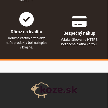
Dôraz na kvalitu
Bezpečný nákup
Robíme všetko preto aby
Vďaka šifrovaniu HTTPS,
naše produkty boli najlepšie
bezpečná platba kartou.
v krajine.
Zápätie