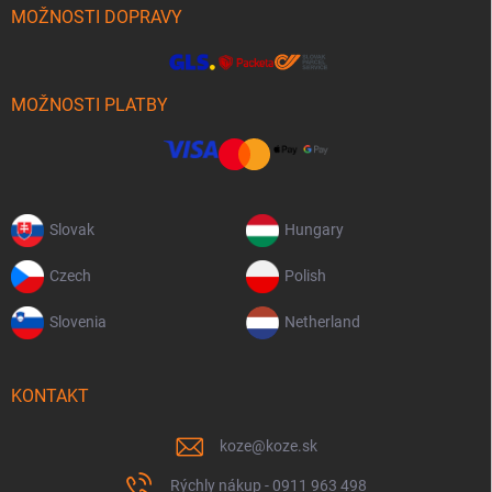
MOŽNOSTI DOPRAVY
MOŽNOSTI PLATBY
Slovak
Hungary
Czech
Polish
Slovenia
Netherland
KONTAKT
koze
@
koze.sk
Rýchly nákup - 0911 963 498