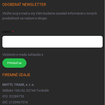
ODOBERAŤ NEWSLETTER
Vložte svoj e-mail a my Vám budeme zasielať informácie o nových
produktoch na našom e-shope.
EMAIL
Vložením e-mailu súhlasíte s
podmienkami ochrany osobných údajov
Prihlásiť sa
FIREMNÉ ÚDAJE
MOTÝĽ TRADE, s. r. o.
Sídlisko 160/42, 02744 Tvrdošín
IČO: 52289753
DIČ: 2120967574