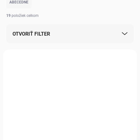
ABECEDNE
19
položiek celkom
OTVORIŤ FILTER
Výpis produktov
NOVINKA
MILÁČIK ZÁKAZNÍKOV
MILÁČIK ZÁKAZNÍKOV
NAJLEPŠIE
HODNOTENÉ
SKLADOM
SKLADOM
Podložka pre domáce
Podložka pre domáce
zviera béžová
zviera biela
€39,99
€39,99