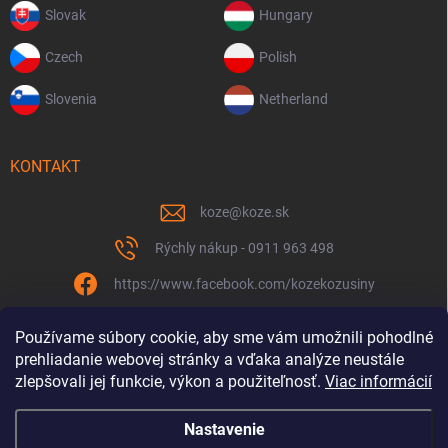
Slovak
Hungary
Czech
Polish
Slovenia
Netherland
KONTAKT
koze
@
koze.sk
Rýchly nákup - 0911 963 498
https://www.facebook.com/kozekozusiny
koze.sk
Používame súbory cookie, aby sme vám umožnili pohodlné
prehliadanie webovej stránky a vďaka analýze neustále
zlepšovali jej funkcie, výkon a použiteľnosť.
Viac informácií
Nastavenie
Spolu to ťaháme už 9 rokov