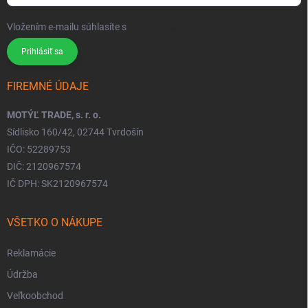
Vložením e-mailu súhlasíte s
podmienkami ochrany osobných údajov
Prihlásiť sa
FIREMNÉ ÚDAJE
MOTÝĽ TRADE, s. r. o.
Sídlisko 160/42, 02744 Tvrdošín
IČO: 52289753
DIČ: 2120967574
IČ DPH: SK2120967574
VŠETKO O NÁKUPE
Reklamácie
Údržba
Veľkoobchod