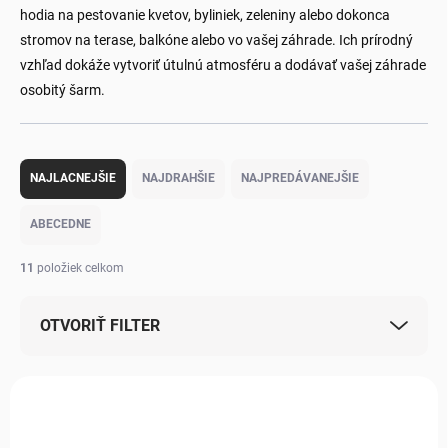
hodia na pestovanie kvetov, byliniek, zeleniny alebo dokonca
stromov na terase, balkóne alebo vo vašej záhrade. Ich prírodný
vzhľad dokáže vytvoriť útulnú atmosféru a dodávať vašej záhrade
osobitý šarm.
Radenie produktov
NAJLACNEJŠIE
NAJDRAHŠIE
NAJPREDÁVANEJŠIE
ABECEDNE
11
položiek celkom
OTVORIŤ FILTER
Výpis produktov
NOVINKA