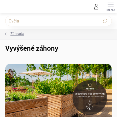
Prejsť na obsah
Hľadať
Záhrada
Vyvýšené záhony