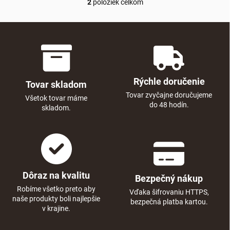
2
položiek celkom
Ovládacie prvky výpisu
Rýchle doručenie
Tovar skladom
Tovar zvyčajne doručujeme
Všetok tovar máme
do 48 hodín.
skladom.
Dôraz na kvalitu
Bezpečný nákup
Robíme všetko preto aby
Vďaka šifrovaniu HTTPS,
naše produkty boli najlepšie
bezpečná platba kartou.
v krajine.