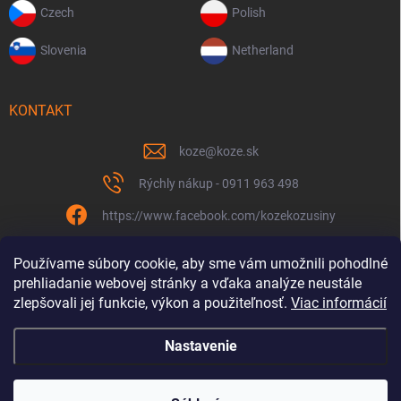
Czech
Polish
Slovenia
Netherland
KONTAKT
koze
@
koze.sk
Rýchly nákup - 0911 963 498
https://www.facebook.com/kozekozusiny
koze.sk
Používame súbory cookie, aby sme vám umožnili pohodlné
prehliadanie webovej stránky a vďaka analýze neustále
zlepšovali jej funkcie, výkon a použiteľnosť.
Viac informácií
Nastavenie
Spolu to ťaháme už 9 rokov
Copyright 2026
Koze.sk
. Všetky práva vyhradené.