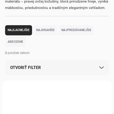
materiálu – pravej ovčej kožušiny, ktorá prirodzene hreje, vyniká
mäkkosťou, priedušnosťou a tradičným elegantným vzhľadom.
Radenie produktov
NAJLACNEJŠIE
NAJDRAHŠIE
NAJPREDÁVANEJŠIE
ABECEDNE
2
položiek celkom
OTVORIŤ FILTER
Výpis produktov
NOVINKA
MILÁČIK ZÁKAZNÍKOV
DOPRAVA ZADARMO
ZADARMO