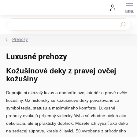
Prejsť na obsah
Hľadať
Prehozy
Luxusné prehozy
Kožušinové deky z pravej ovčej
kožušiny
Doprajte si okázalý luxus a obohaťte svoj interiér o pravé ovčie
kožušiny. Už historicky sú kožušinové deky považované za
symbol tepla, statusu a maximálneho komfortu. Luxusné
prehozy evokujú príjemný vidiecky štýl a sú vhodné nielen ako
dekorácia, ale aj praktický doplnok. Môžete ich využiť ako deku
na sedacej súprave, kresle či lavici. Sú vyrobené z prírodného