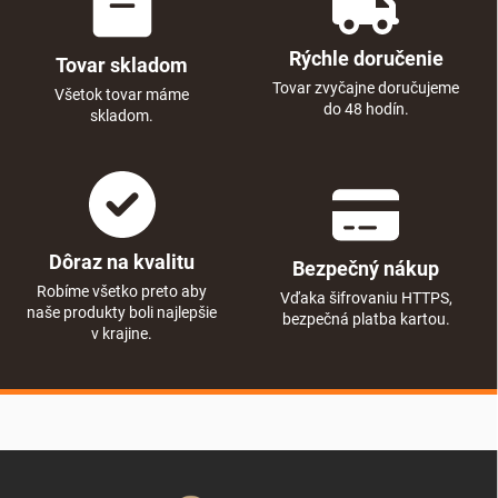
Rýchle doručenie
Tovar skladom
Tovar zvyčajne doručujeme
Všetok tovar máme
do 48 hodín.
skladom.
Dôraz na kvalitu
Bezpečný nákup
Robíme všetko preto aby
Vďaka šifrovaniu HTTPS,
naše produkty boli najlepšie
bezpečná platba kartou.
v krajine.
Zápätie