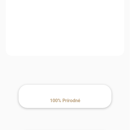
MÔŽEME
DORUČIŤ DO:
12.8.2026
MOŽNOSTI
DORUČENIA
−
+
Pridať do košíka
100% Prírodné