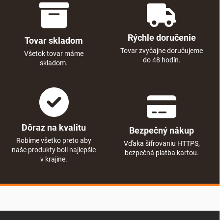
Rýchle doručenie
Tovar skladom
Tovar zvyčajne doručujeme
Všetok tovar máme
do 48 hodín.
skladom.
Dôraz na kvalitu
Bezpečný nákup
Robíme všetko preto aby
Vďaka šifrovaniu HTTPS,
naše produkty boli najlepšie
bezpečná platba kartou.
v krajine.
Zápätie