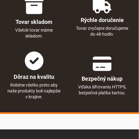
Rýchle doručenie
Tovar skladom
Tovar zvyčajne doručujeme
Všetok tovar máme
do 48 hodín.
skladom.
Dôraz na kvalitu
Bezpečný nákup
Robíme všetko preto aby
Vďaka šifrovaniu HTTPS,
naše produkty boli najlepšie
bezpečná platba kartou.
v krajine.
Zápätie