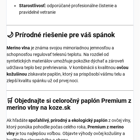
Starostlivosť:
odporúčané profesionálne čistenie a
pravidelné vetranie
🌙 Prírodné riešenie pre váš spánok
Merino vlna
je známa svojou mimoriadnou jemnosťou a
schopnosťou regulovať telesnú teplotu. Na rozdiel od
syntetických materiálov umožňuje pokožke dýchať a zároveň
udržiava teplo bez prehrievania. V kombinácii s kvalitnou
ovčou
kožušinou
získavate paplón, ktorý sa prispôsobí vášmu telu a
zlepší kvalitu spánku už od prvej noci.
🛒 Objednajte si celoročný paplón Premium z
merino vlny na koze.sk
Ak hľadáte
spoľahlivý, prírodný a ekologický paplón
z ovčej vlny,
ktorý ponúka pohodlie počas celého roka,
Premium z merino
vlny
je tou najlepšou voľbou. Objavte výhody ovčej kožušiny a
kvalitného slovenského e-shopu.