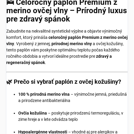
🛌 Celoročný paplón Premium z
merino ovčej vlny – Prírodný luxus
pre zdravý spánok
Zabudnite na nekvalitné syntetické výplne a objavte výnimočný
komfort, ktorý prináša
celoročný paplón Premium z merino ovčej
vlny
. Vyrobený z jemnej,
prírodnej merino vlny
a ovčej kožušiny,
tento paplón vám poskytne optimálnu teplotu počas každého
ročného obdobia a vytvorí ideálne prostredie pre
zdravý a
regeneračný spánok
.
🌿 Prečo si vybrať paplón z ovčej kožušiny?
100 % prírodná merino vlna
– výnimočne jemná, priedušná
a prirodzene antibakteriálna
Ovčia kožušina
– poskytuje prirodzenú termoreguláciu, v
zime hreje a v lete odvádza teplo
Hypoalergénne vlastnosti
– vhodné aj pre alergikov a