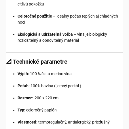
citlivú pokožku
Celoročné použitie
– ideálny počas teplých aj chladných
nocí
Ekologická a udržateľná voľba
– vlna je biologicky
rozložiteľný a obnoviteľný materiál
📐 Technické parametre
Výplň:
100 % čistá merino vlna
Poťah:
100% bavlna ( jemný perkál )
Rozmer:
200 x 220 cm
Typ:
celoročný paplón
Vlastnosti:
termoregulačný, antialergický, priedušný