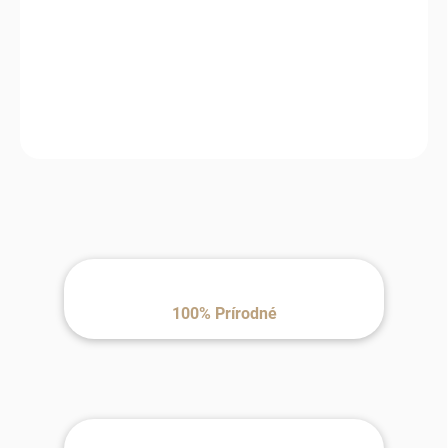
Čiapka, ktorá vás zahreje bez zbytočného objemu a zároveň
doplní váš outfit o čistý, elegantný detail.
100% Prírodné