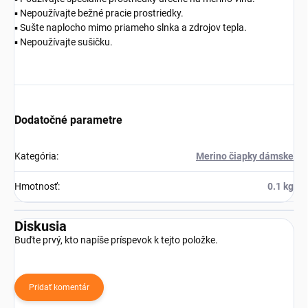
▪️ Nepoužívajte bežné pracie prostriedky.
▪️ Sušte naplocho mimo priameho slnka a zdrojov tepla.
▪️ Nepoužívajte sušičku.
Dodatočné parametre
Kategória
:
Merino čiapky dámske
Hmotnosť
:
0.1 kg
Diskusia
Buďte prvý, kto napíše príspevok k tejto položke.
Pridať komentár