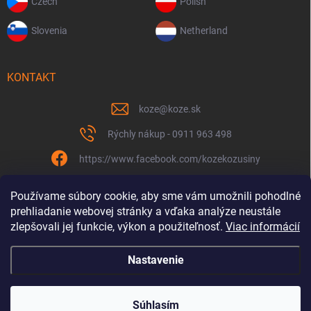
Czech
Polish
Slovenia
Netherland
KONTAKT
koze
@
koze.sk
Rýchly nákup - 0911 963 498
https://www.facebook.com/kozekozusiny
koze.sk
Používame súbory cookie, aby sme vám umožnili pohodlné
prehliadanie webovej stránky a vďaka analýze neustále
zlepšovali jej funkcie, výkon a použiteľnosť.
Viac informácií
Nastavenie
Spolu to ťaháme už 9 rokov
Copyright 2026
Koze.sk
. Všetky práva vyhradené.
Súhlasím