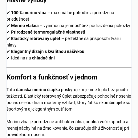
✔
100 % merino vlna
– maximálne pohodlie a prirodzená
priedušnosť
✔
Merino vlákna
– výnimočná jemnosť bez podráždenia pokožky
✔
Prirodzené termoregulačné vlastnosti
✔
Elastický rebrovaný úplet
– perfektne sa prispôsobí tvaru
hlavy
✔
Elegantný dizajn s kvalitnou nášivkou
✔ Ideálna na
chladné dni
Komfort a funkčnosť v jednom
Táto
dámska merino čiapka
poskytuje príjemné teplo bez pocitu
ťažkosti. Elastický rebrovaný úplet zabezpečuje pohodlné nosenie
počas celého dňa a moderný vzhľad, ktorý ľahko skombinujete so
športovým aj elegantným outfitom.
Merino vlna je prirodzene antibakteriálna, odolná voči zápachu a
menej náchylná na žmolkovanie, čo zaručuje dlhú životnosť aj pri
pravidelnom nosení.