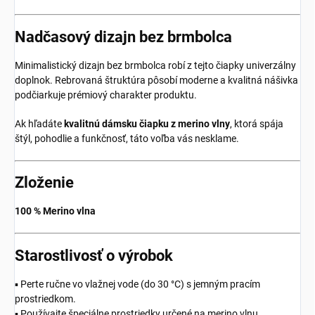
Nadčasový dizajn bez brmbolca
Minimalistický dizajn bez brmbolca robí z tejto čiapky univerzálny
doplnok. Rebrovaná štruktúra pôsobí moderne a kvalitná nášivka
podčiarkuje prémiový charakter produktu.
Ak hľadáte
kvalitnú dámsku čiapku z merino vlny
, ktorá spája
štýl, pohodlie a funkčnosť, táto voľba vás nesklame.
Zloženie
100 % Merino vlna
Starostlivosť o výrobok
▪️ Perte ručne vo vlažnej vode (do 30 °C) s jemným pracím
prostriedkom.
▪️ Používajte špeciálne prostriedky určené na merino vlnu.