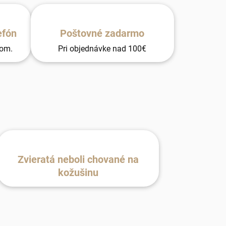
efón
Poštovné zadarmo
tom.
Pri objednávke nad 100€
Zvieratá neboli chované na
kožušinu