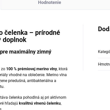
Hodnotenie
Dod
 čelenka – prírodné
ý doplnok
 pre maximálny zimný
Kategó
Hmotn
á zo
100 % prémiovej merino vlny
, ktorá
eriály vhodné na oblečenie. Merino vlna
dzene priedušná, antibakteriálna a
tu.
táva čelenka pohodlná aj pri aktívnom
oré hľadajú
kvalitnú vlnenú čelenku
,
e.