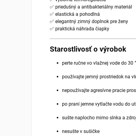
✅ priedušný a antibakteriálny materiál
✅ elastická a pohodlná
✅ elegantný zimný doplnok pre ženy
✅ praktická náhrada čiapky
Starostlivosť o výrobok
perte ručne vo vlažnej vode do 30 
používajte jemný prostriedok na v
nepoužívajte agresívne pracie pros
po praní jemne vytlačte vodu do u
sušte naplocho mimo slnka a zdroj
nesušte v sušičke