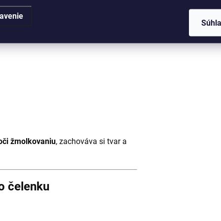
avenie
Súhl
oči žmolkovaniu
, zachováva si tvar a
no čelenku