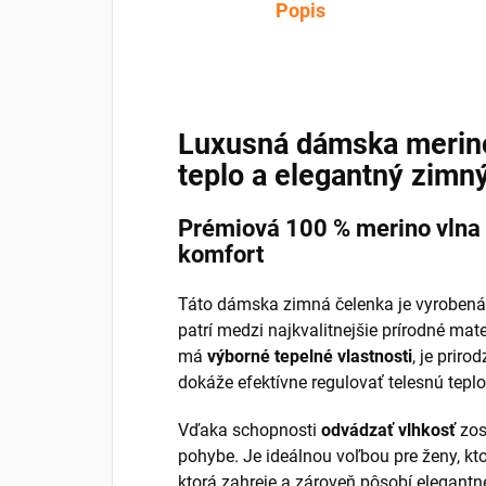
Popis
Luxusná dámska merino
teplo a elegantný zimn
Prémiová 100 % merino vlna
komfort
Táto dámska zimná čelenka je vyroben
patrí medzi najkvalitnejšie prírodné mat
má
výborné tepelné vlastnosti
, je priro
dokáže efektívne regulovať telesnú teplo
Vďaka schopnosti
odvádzať vlhkosť
zos
pohybe. Je ideálnou voľbou pre ženy, kt
ktorá zahreje a zároveň pôsobí elegantn