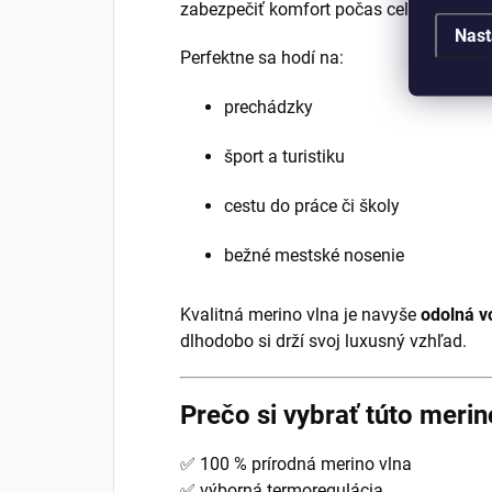
zabezpečiť komfort počas celého dňa.
Nast
Perfektne sa hodí na:
prechádzky
šport a turistiku
cestu do práce či školy
bežné mestské nosenie
Kvalitná merino vlna je navyše
odolná v
dlhodobo si drží svoj luxusný vzhľad.
Prečo si vybrať túto meri
✅ 100 % prírodná merino vlna
✅ výborná termoregulácia