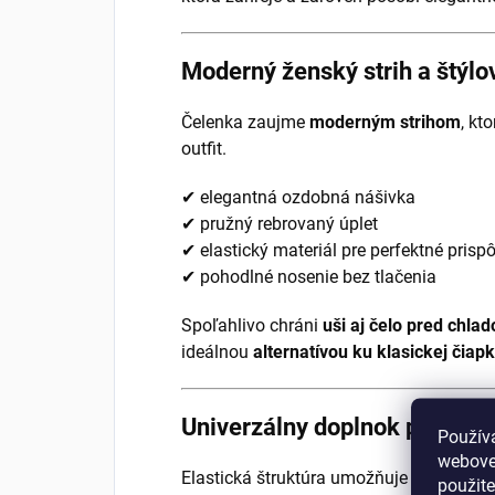
Moderný ženský strih a štýlov
Čelenka zaujme
moderným strihom
, kt
outfit.
✔ elegantná ozdobná nášivka
✔ pružný rebrovaný úplet
✔ elastický materiál pre perfektné prisp
✔ pohodlné nosenie bez tlačenia
Spoľahlivo chráni
uši aj čelo pred chla
ideálnou
alternatívou ku klasickej čiap
Univerzálny doplnok pre kaž
Použív
webovej
Elastická štruktúra umožňuje čelenke
au
použit