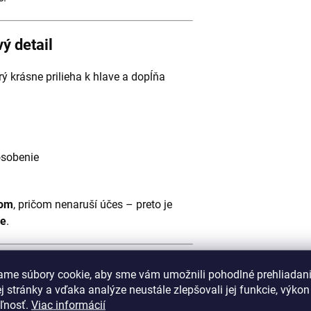
ý detail
orý krásne prilieha k hlave a dopĺňa
ôsobenie
dom
, pričom nenaruší účes – preto je
ke
.
dodenné nosenie aj šport
ame súbory cookie, aby sme vám umožnili pohodlné prehliadan
 stránky a vďaka analýze neustále zlepšovali jej funkcie, výkon
tomaticky sa prispôsobiť tvaru hlavy
a
eľnosť.
Viac informácií