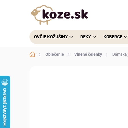
Prejsť na obsah
OVČIE KOŽUŠINY
DEKY
KOBERCE
Domov
Oblečenie
Vlnené čelenky
Dámska 
Neohodnotené
Podrobnosti hodnote