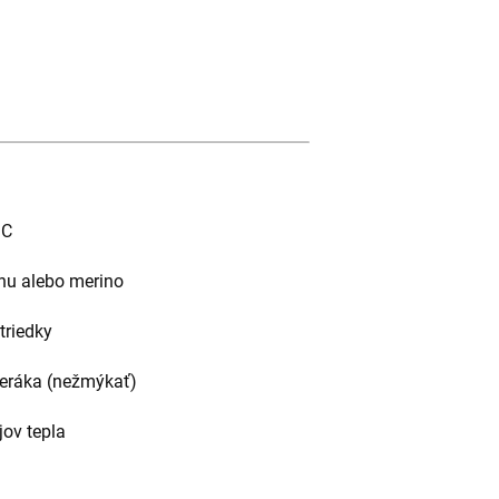
°C
lnu alebo merino
triedky
teráka (nežmýkať)
ov tepla