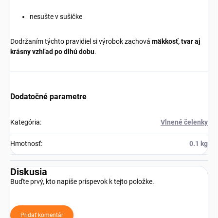
nesušte v sušičke
Dodržaním týchto pravidiel si výrobok zachová
mäkkosť, tvar aj
krásny vzhľad po dlhú dobu
.
Dodatočné parametre
Kategória
:
Vlnené čelenky
Hmotnosť
:
0.1 kg
Diskusia
Buďte prvý, kto napíše príspevok k tejto položke.
Pridať komentár