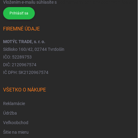
Vložením e-mailu súhlasíte s
podmienkami ochrany osobných údajov
Prihlásiť sa
FIREMNÉ ÚDAJE
MOTÝĽ TRADE, s. r. o.
Sídlisko 160/42, 02744 Tvrdošín
IČO: 52289753
DIČ: 2120967574
IČ DPH: SK2120967574
VŠETKO O NÁKUPE
Reklamácie
Údržba
Veľkoobchod
Šitie na mieru