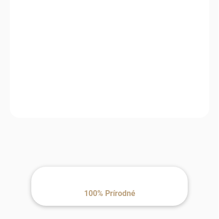
−
+
Pridať do košíka
Praktický doplnok na každý deň, ktorý ochráni pred chladom a
pritom pôsobí prirodzene a elegantne.
100% Prírodné