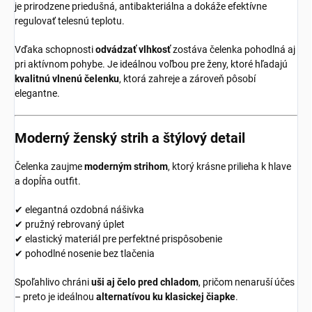
je prirodzene priedušná, antibakteriálna a dokáže efektívne
regulovať telesnú teplotu.
Vďaka schopnosti
odvádzať vlhkosť
zostáva čelenka pohodlná aj
pri aktívnom pohybe. Je ideálnou voľbou pre ženy, ktoré hľadajú
kvalitnú vlnenú čelenku
, ktorá zahreje a zároveň pôsobí
elegantne.
Moderný ženský strih a štýlový detail
Čelenka zaujme
moderným strihom
, ktorý krásne prilieha k hlave
a dopĺňa outfit.
✔ elegantná ozdobná nášivka
✔ pružný rebrovaný úplet
✔ elastický materiál pre perfektné prispôsobenie
✔ pohodlné nosenie bez tlačenia
Spoľahlivo chráni
uši aj čelo pred chladom
, pričom nenaruší účes
– preto je ideálnou
alternatívou ku klasickej čiapke
.