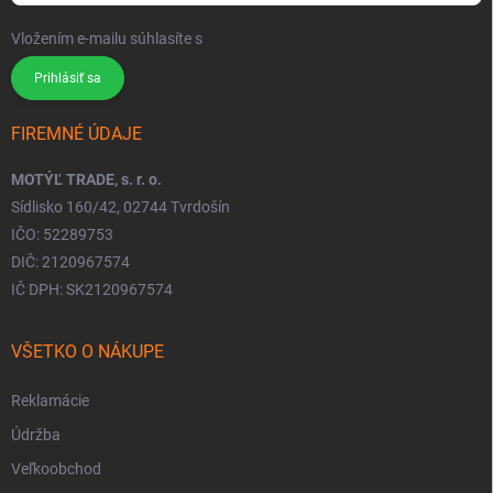
Vložením e-mailu súhlasíte s
podmienkami ochrany osobných údajov
Prihlásiť sa
FIREMNÉ ÚDAJE
MOTÝĽ TRADE, s. r. o.
Sídlisko 160/42, 02744 Tvrdošín
IČO: 52289753
DIČ: 2120967574
IČ DPH: SK2120967574
VŠETKO O NÁKUPE
Reklamácie
Údržba
Veľkoobchod