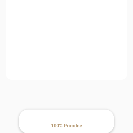
MOŽNOSTI
DORUČENIA
−
+
Pridať do košíka
Navrhnutá pre každodenné nosenie – pohodlná, jemná na dotyk
a spoľahlivá v chladnom počasí.
100% Prírodné