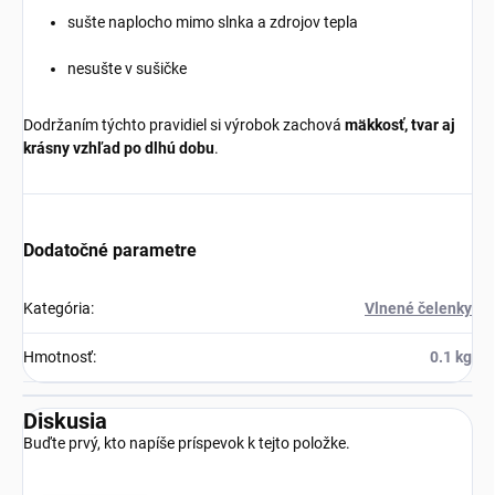
sušte naplocho mimo slnka a zdrojov tepla
nesušte v sušičke
Dodržaním týchto pravidiel si výrobok zachová
mäkkosť, tvar aj
krásny vzhľad po dlhú dobu
.
Dodatočné parametre
Kategória
:
Vlnené čelenky
Hmotnosť
:
0.1 kg
Diskusia
Buďte prvý, kto napíše príspevok k tejto položke.