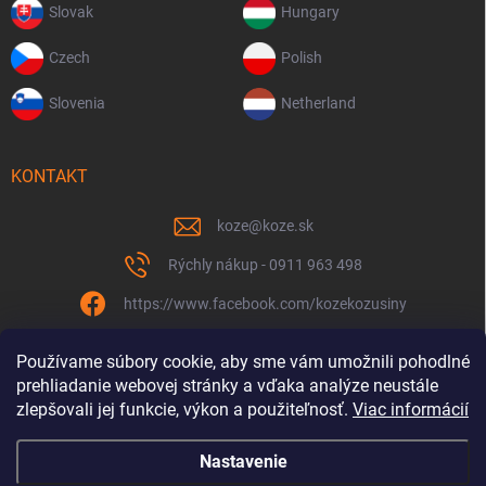
Slovak
Hungary
Czech
Polish
Slovenia
Netherland
KONTAKT
koze
@
koze.sk
Rýchly nákup - 0911 963 498
https://www.facebook.com/kozekozusiny
koze.sk
Používame súbory cookie, aby sme vám umožnili pohodlné
prehliadanie webovej stránky a vďaka analýze neustále
zlepšovali jej funkcie, výkon a použiteľnosť.
Viac informácií
Nastavenie
Spolu to ťaháme už 9 rokov