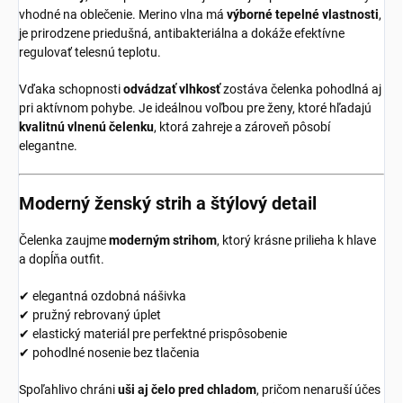
vhodné na oblečenie. Merino vlna má
výborné tepelné vlastnosti
,
je prirodzene priedušná, antibakteriálna a dokáže efektívne
regulovať telesnú teplotu.
Vďaka schopnosti
odvádzať vlhkosť
zostáva čelenka pohodlná aj
pri aktívnom pohybe. Je ideálnou voľbou pre ženy, ktoré hľadajú
kvalitnú vlnenú čelenku
, ktorá zahreje a zároveň pôsobí
elegantne.
Moderný ženský strih a štýlový detail
Čelenka zaujme
moderným strihom
, ktorý krásne prilieha k hlave
a dopĺňa outfit.
✔ elegantná ozdobná nášivka
✔ pružný rebrovaný úplet
✔ elastický materiál pre perfektné prispôsobenie
✔ pohodlné nosenie bez tlačenia
Spoľahlivo chráni
uši aj čelo pred chladom
, pričom nenaruší účes