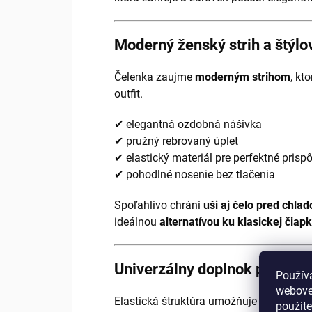
Moderný ženský strih a štýlov
Čelenka zaujme
moderným strihom
, kt
outfit.
✔ elegantná ozdobná nášivka
✔ pružný rebrovaný úplet
✔ elastický materiál pre perfektné prisp
✔ pohodlné nosenie bez tlačenia
Spoľahlivo chráni
uši aj čelo pred chla
ideálnou
alternatívou ku klasickej čiap
Univerzálny doplnok pre kaž
Použív
webovej
Elastická štruktúra umožňuje čelenke
au
použit