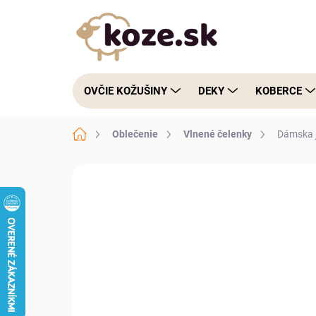
Prejsť na obsah
OVČIE KOŽUŠINY
DEKY
KOBERCE
Domov
Oblečenie
Vlnené čelenky
Dámska j
Neohodnotené
Podrobnosti hodnote