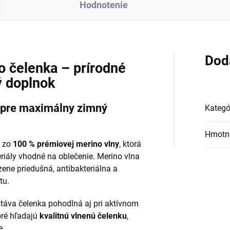
Hodnotenie
Dod
 čelenka – prírodné
ý doplnok
 pre maximálny zimný
Kategó
Hmotn
á zo
100 % prémiovej merino vlny
, ktorá
eriály vhodné na oblečenie. Merino vlna
dzene priedušná, antibakteriálna a
tu.
táva čelenka pohodlná aj pri aktívnom
oré hľadajú
kvalitnú vlnenú čelenku
,
e.