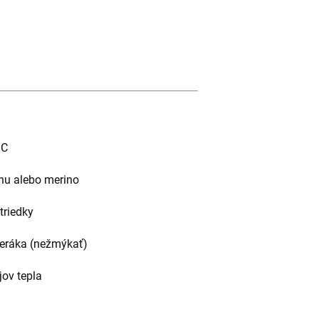
°C
lnu alebo merino
triedky
teráka (nežmýkať)
ov tepla