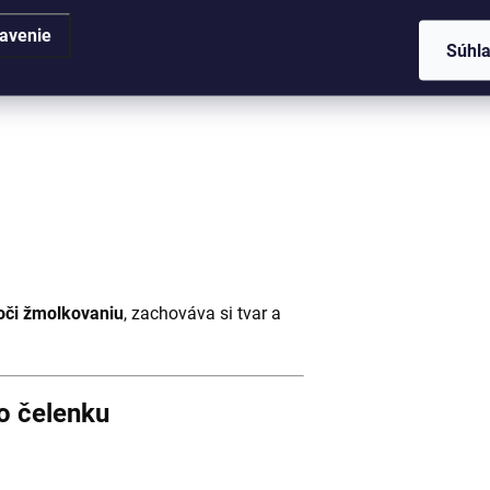
avenie
Súhl
oči žmolkovaniu
, zachováva si tvar a
no čelenku