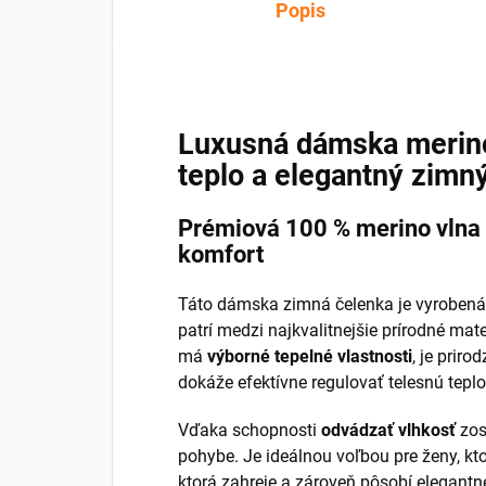
Popis
Luxusná dámska merino
teplo a elegantný zimn
Prémiová 100 % merino vlna
komfort
Táto dámska zimná čelenka je vyroben
patrí medzi najkvalitnejšie prírodné mat
má
výborné tepelné vlastnosti
, je priro
dokáže efektívne regulovať telesnú teplo
Vďaka schopnosti
odvádzať vlhkosť
zos
pohybe. Je ideálnou voľbou pre ženy, kt
ktorá zahreje a zároveň pôsobí elegantn