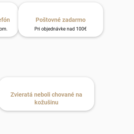
efón
Poštovné zadarmo
tom.
Pri objednávke nad 100€
Zvieratá neboli chované na
kožušinu