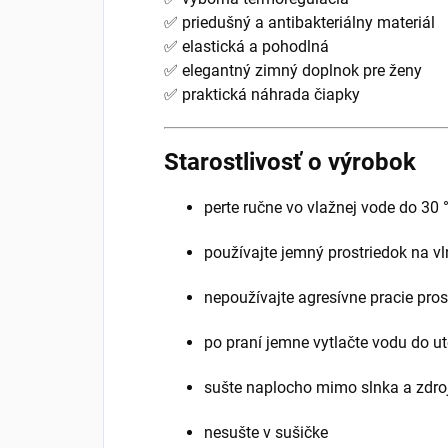
✅ priedušný a antibakteriálny materiál
✅ elastická a pohodlná
✅ elegantný zimný doplnok pre ženy
✅ praktická náhrada čiapky
Starostlivosť o výrobok
perte ručne vo vlažnej vode do 30 
používajte jemný prostriedok na v
nepoužívajte agresívne pracie pros
po praní jemne vytlačte vodu do u
sušte naplocho mimo slnka a zdroj
nesušte v sušičke