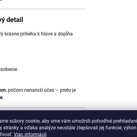
ý detail
orý krásne prilieha k hlave a dopĺňa
ôsobenie
dom
, pričom nenaruší účes – preto je
ke
.
dodenné nosenie aj šport
ame súbory cookie, aby sme vám umožnili pohodlné prehliadan
 stránky a vďaka analýze neustále zlepšovali jej funkcie, výkon
tomaticky sa prispôsobiť tvaru hlavy
a
eľnosť.
Viac informácií