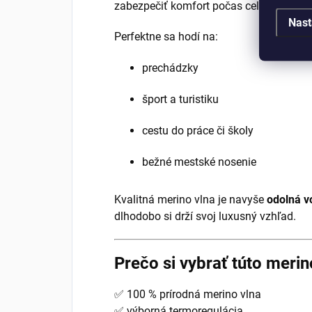
zabezpečiť komfort počas celého dňa.
Nast
Perfektne sa hodí na:
prechádzky
šport a turistiku
cestu do práce či školy
bežné mestské nosenie
Kvalitná merino vlna je navyše
odolná v
dlhodobo si drží svoj luxusný vzhľad.
Prečo si vybrať túto meri
✅ 100 % prírodná merino vlna
✅ výborná termoregulácia