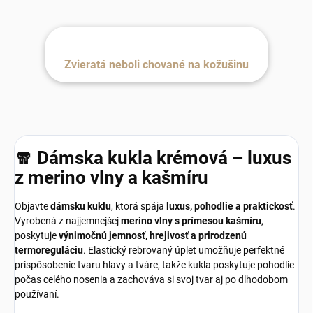
Zvieratá neboli chované na kožušinu
🧣 Dámska kukla krémová – luxus
z merino vlny a kašmíru
Objavte
dámsku kuklu
, ktorá spája
luxus, pohodlie a praktickosť
.
Vyrobená z najjemnejšej
merino vlny s prímesou kašmíru
,
poskytuje
výnimočnú jemnosť, hrejivosť a prirodzenú
termoreguláciu
. Elastický rebrovaný úplet umožňuje perfektné
prispôsobenie tvaru hlavy a tváre, takže kukla poskytuje pohodlie
počas celého nosenia a zachováva si svoj tvar aj po dlhodobom
používaní.