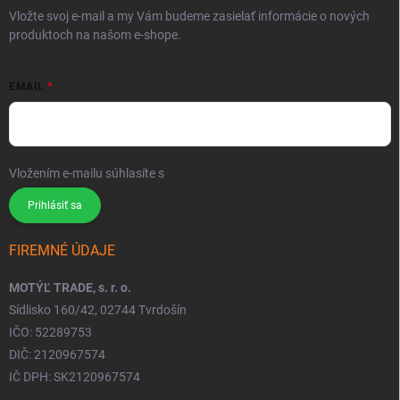
Vložte svoj e-mail a my Vám budeme zasielať informácie o nových
produktoch na našom e-shope.
EMAIL
Vložením e-mailu súhlasíte s
podmienkami ochrany osobných údajov
Prihlásiť sa
FIREMNÉ ÚDAJE
MOTÝĽ TRADE, s. r. o.
Sídlisko 160/42, 02744 Tvrdošín
IČO: 52289753
DIČ: 2120967574
IČ DPH: SK2120967574