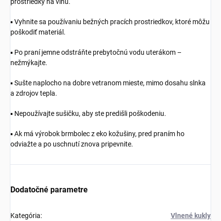
prostriedky na vlnu.
▪️ Vyhnite sa používaniu bežných pracích prostriedkov, ktoré môžu
poškodiť materiál.
▪️ Po praní jemne odstráňte prebytočnú vodu uterákom –
nežmýkajte.
▪️ Sušte naplocho na dobre vetranom mieste, mimo dosahu slnka
a zdrojov tepla.
▪️ Nepoužívajte sušičku, aby ste predišli poškodeniu.
▪️ Ak má výrobok brmbolec z eko kožušiny, pred praním ho
odviažte a po uschnutí znova pripevnite.
Dodatočné parametre
Kategória
:
Vlnené kukly