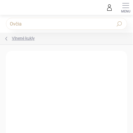
Prejsť na obsah
Hľadať
Vlnené kukly
Podrobnosti hodnotenia
Neohodnotené