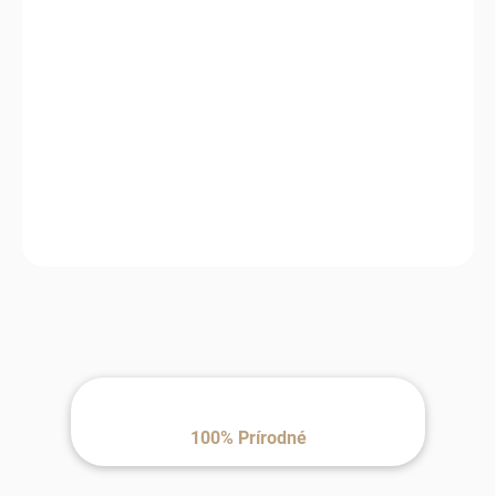
−
+
Pridať do košíka
Luxusný doplnok, ktorý ochráni pred chladom a zároveň dodá
vášmu outfitu čistý, nadčasový štýl.
100% Prírodné