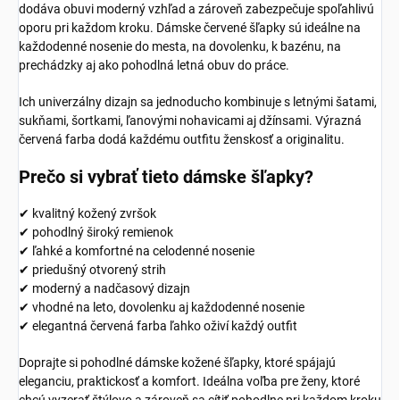
dodáva obuvi moderný vzhľad a zároveň zabezpečuje spoľahlivú
oporu pri každom kroku. Dámske červené šľapky sú ideálne na
každodenné nosenie do mesta, na dovolenku, k bazénu, na
prechádzky aj ako pohodlná letná obuv do práce.
Ich univerzálny dizajn sa jednoducho kombinuje s letnými šatami,
sukňami, šortkami, ľanovými nohavicami aj džínsami. Výrazná
červená farba dodá každému outfitu ženskosť a originalitu.
Prečo si vybrať tieto dámske šľapky?
✔ kvalitný kožený zvršok
✔ pohodlný široký remienok
✔ ľahké a komfortné na celodenné nosenie
✔ priedušný otvorený strih
✔ moderný a nadčasový dizajn
✔ vhodné na leto, dovolenku aj každodenné nosenie
✔ elegantná červená farba ľahko oživí každý outfit
Doprajte si pohodlné dámske kožené šľapky, ktoré spájajú
eleganciu, praktickosť a komfort. Ideálna voľba pre ženy, ktoré