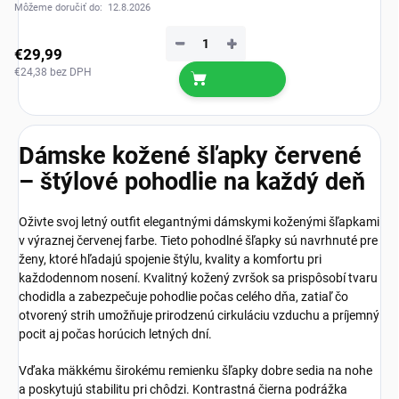
Môžeme doručiť do:
12.8.2026
−
+
€29,99
€24,38 bez DPH
Dámske kožené šľapky červené
– štýlové pohodlie na každý deň
Oživte svoj letný outfit elegantnými dámskymi koženými šľapkami
v výraznej červenej farbe. Tieto pohodlné šľapky sú navrhnuté pre
ženy, ktoré hľadajú spojenie štýlu, kvality a komfortu pri
každodennom nosení. Kvalitný kožený zvršok sa prispôsobí tvaru
chodidla a zabezpečuje pohodlie počas celého dňa, zatiaľ čo
otvorený strih umožňuje prirodzenú cirkuláciu vzduchu a príjemný
pocit aj počas horúcich letných dní.
Vďaka mäkkému širokému remienku šľapky dobre sedia na nohe
a poskytujú stabilitu pri chôdzi. Kontrastná čierna podrážka