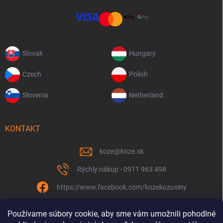
Slovak
Hungary
Czech
Polish
Slovenia
Netherland
KONTAKT
koze
@
koze.sk
Rýchly nákup - 0911 963 498
https://www.facebook.com/kozekozusiny
koze.sk
Používame súbory cookie, aby sme vám umožnili pohodlné