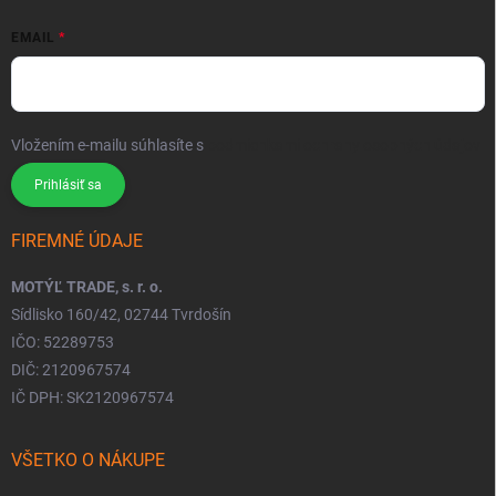
EMAIL
Vložením e-mailu súhlasíte s
podmienkami ochrany osobných údajov
Prihlásiť sa
FIREMNÉ ÚDAJE
MOTÝĽ TRADE, s. r. o.
Sídlisko 160/42, 02744 Tvrdošín
IČO: 52289753
DIČ: 2120967574
IČ DPH: SK2120967574
VŠETKO O NÁKUPE