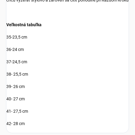
chcú vyzerať štýlovo a zároveň sa cítiť pohodlne pri každom kroku
Veľkostná tabuľka
35-23,5 cm
36-24 cm
37-24,5 cm
38- 25,5 cm
39- 26 cm
40- 27 cm
41- 27,5 cm
42- 28 cm