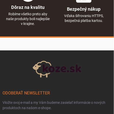
Dôraz na kvalitu
Bezpečný nákup
Robíme všetko preto aby
Vďaka šifrovaniu HTTPS,
naše produkty boli najlepšie
bezpečná platba kartou.
v krajine.
Zápätie
ODOBERAŤ NEWSLETTER
Vložte svoj e-mail a my Vám budeme zasielať informácie o nových
produktoch na našom e-shope.