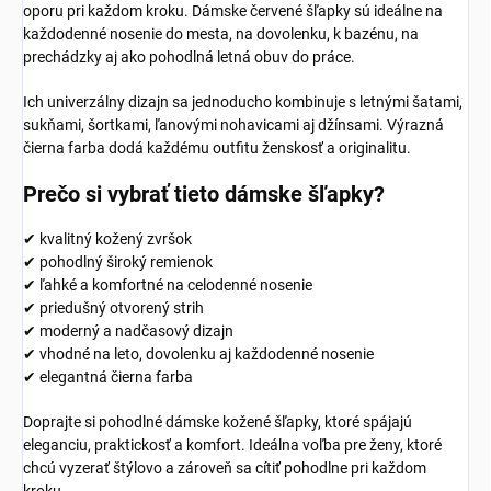
oporu pri každom kroku. Dámske červené šľapky sú ideálne na
každodenné nosenie do mesta, na dovolenku, k bazénu, na
prechádzky aj ako pohodlná letná obuv do práce.
Ich univerzálny dizajn sa jednoducho kombinuje s letnými šatami,
sukňami, šortkami, ľanovými nohavicami aj džínsami. Výrazná
čierna farba dodá každému outfitu ženskosť a originalitu.
Prečo si vybrať tieto dámske šľapky?
✔ kvalitný kožený zvršok
✔ pohodlný široký remienok
✔ ľahké a komfortné na celodenné nosenie
✔ priedušný otvorený strih
✔ moderný a nadčasový dizajn
✔ vhodné na leto, dovolenku aj každodenné nosenie
✔ elegantná čierna farba
Doprajte si pohodlné dámske kožené šľapky, ktoré spájajú
eleganciu, praktickosť a komfort. Ideálna voľba pre ženy, ktoré
chcú vyzerať štýlovo a zároveň sa cítiť pohodlne pri každom