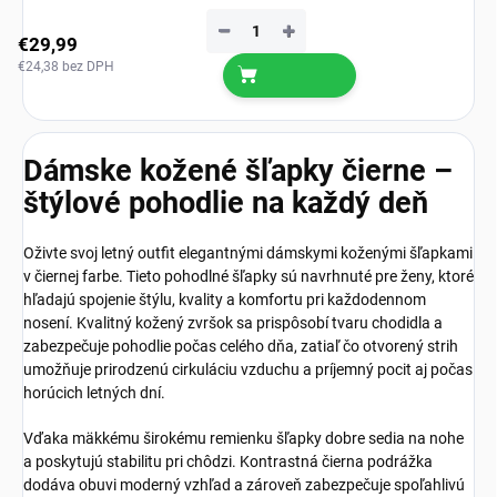
−
+
€29,99
€24,38 bez DPH
Dámske kožené šľapky čierne –
štýlové pohodlie na každý deň
Oživte svoj letný outfit elegantnými dámskymi koženými šľapkami
v čiernej farbe. Tieto pohodlné šľapky sú navrhnuté pre ženy, ktoré
hľadajú spojenie štýlu, kvality a komfortu pri každodennom
nosení. Kvalitný kožený zvršok sa prispôsobí tvaru chodidla a
zabezpečuje pohodlie počas celého dňa, zatiaľ čo otvorený strih
umožňuje prirodzenú cirkuláciu vzduchu a príjemný pocit aj počas
horúcich letných dní.
Vďaka mäkkému širokému remienku šľapky dobre sedia na nohe
a poskytujú stabilitu pri chôdzi. Kontrastná čierna podrážka
dodáva obuvi moderný vzhľad a zároveň zabezpečuje spoľahlivú