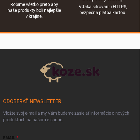
Robíme všetko preto aby
Vďaka šifrovaniu HTTPS,
naše produkty boli najlepšie
bezpečná platba kartou.
v krajine.
Zápätie
ODOBERAŤ NEWSLETTER
Vložte svoj e-mail a my Vám budeme zasielať informácie o nových
produktoch na našom e-shope.
EMAIL