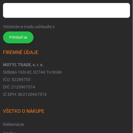
Vložením e-mailu súhlasíte s
podmienkami ochrany osobných údajov
Prihlásiť sa
FIREMNÉ ÚDAJE
MOTÝĽ TRADE, s. r. o.
Sídlisko 160/42, 02744 Tvrdošín
IČO: 52289753
DIČ: 2120967574
IČ DPH: SK2120967574
VŠETKO O NÁKUPE
Reklamácie