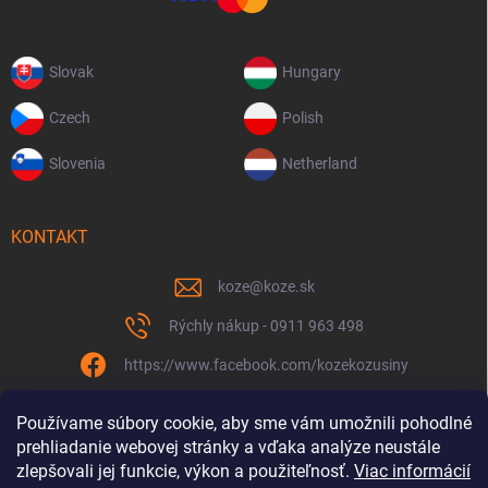
Slovak
Hungary
Czech
Polish
Slovenia
Netherland
KONTAKT
koze
@
koze.sk
Rýchly nákup - 0911 963 498
https://www.facebook.com/kozekozusiny
koze.sk
Používame súbory cookie, aby sme vám umožnili pohodlné
prehliadanie webovej stránky a vďaka analýze neustále
zlepšovali jej funkcie, výkon a použiteľnosť.
Viac informácií