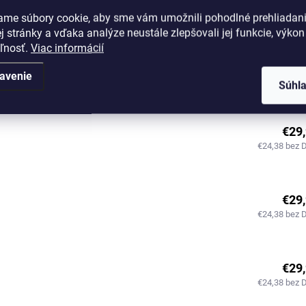
€24,38 bez 
ame súbory cookie, aby sme vám umožnili pohodlné prehliadan
 stránky a vďaka analýze neustále zlepšovali jej funkcie, výkon
eľnosť.
Viac informácií
€29
avenie
€24,38 bez 
Súhl
€29
€24,38 bez 
€29
€24,38 bez 
€29
€24,38 bez 