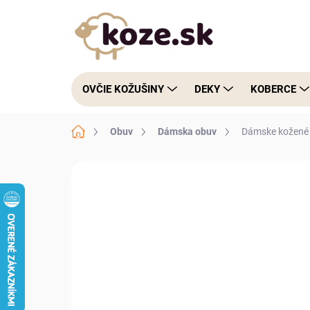
Prejsť na obsah
OVČIE KOŽUŠINY
DEKY
KOBERCE
Domov
Obuv
Dámska obuv
Dámske kožené 
Neohodnotené
Podrobnosti hodnote