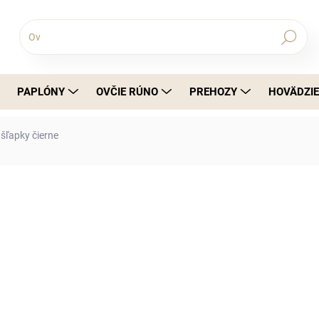
Hľadať
PAPLÓNY
OVČIE RÚNO
PREHOZY
HOVÄDZIE
šľapky čierne
nia
€29,99
€24,38 bez DPH
Jednotková cena:
Dámske kožené šľapky v čiernej farbe
pohodlie. Mäkká kožená vrchná časť z
jednoduchý dizajn sa ľahko kombinuj
36 až 41.