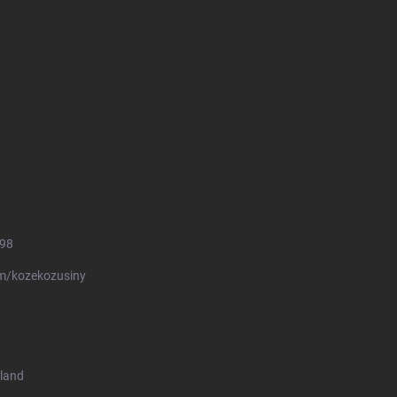
498
m/kozekozusiny
land