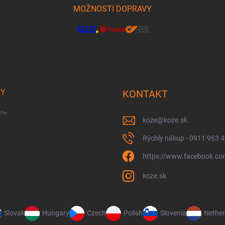
MOŽNOSTI DOPRAVY
BY
KONTAKT
koze
@
koze.sk
Rýchly nákup - 0911 963 
https://www.facebook.co
koze.sk
Slovak
Hungary
Czech
Polish
Slovenia
Nether