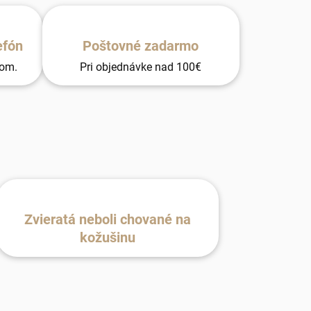
efón
Poštovné zadarmo
tom.
Pri objednávke nad 100€
Zvieratá neboli chované na
kožušinu