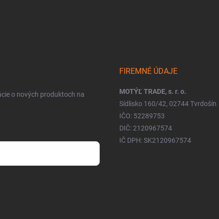
FIREMNÉ ÚDAJE
MOTÝĽ TRADE, s. r. o.
ácie o nových produktoch na
Sídlisko 160/42, 02744 Tvrdošín
IČO: 52289753
DIČ: 2120967574
IČ DPH: SK2120967574
osobných údajov