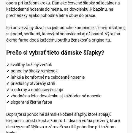
oporu pri každom kroku. Dámske červené šľapky sú ideálne na
každodenné nosenie do mesta, na dovolenku, k bazénu, na
prechádzky aj ako pohodlná letná obuv do práce.
Ich univerzálny dizajn sa jednoducho kombinuje s letnými šatami,
sukňami, šortkami, ľanovými nohavicami aj džínsami. Výrazná
čierna farba dodá každému outfitu ženskosť a originalitu.
Prečo si vybrať tieto dámske šľapky?
✔ kvalitný kožený zvršok
✔ pohodlný široký remienok
✔ ľahké a komfortné na celodenné nosenie
✔ priedušný otvorený strih
✔ moderný a nadčasový dizajn
✔ vhodné na leto, dovolenku aj každodenné nosenie
✔ elegantná čierna farba
Doprajte si pohodlné dámske kožené šľapky, ktoré spájajú
eleganciu, praktickosť a komfort. Ideálna voľba pre ženy, ktoré
chcú vyzerať štýlovo a zároveň sa cítiť pohodlne pri každom