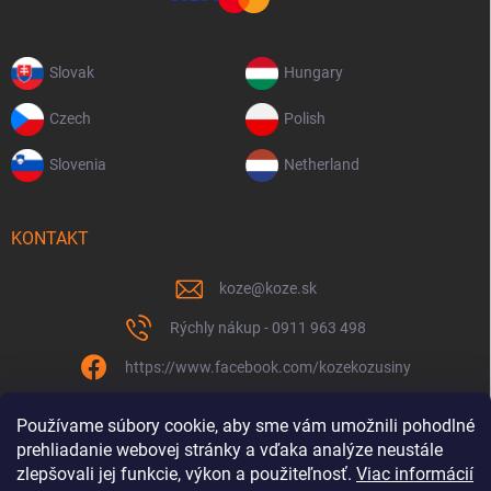
Slovak
Hungary
Czech
Polish
Slovenia
Netherland
KONTAKT
koze
@
koze.sk
Rýchly nákup - 0911 963 498
https://www.facebook.com/kozekozusiny
koze.sk
Používame súbory cookie, aby sme vám umožnili pohodlné
prehliadanie webovej stránky a vďaka analýze neustále
zlepšovali jej funkcie, výkon a použiteľnosť.
Viac informácií