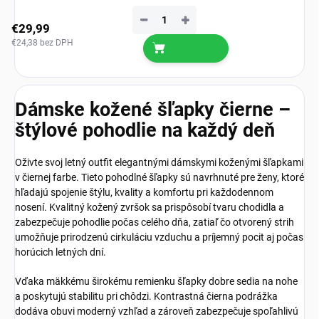
−
+
€29,99
€24,38 bez DPH
Dámske kožené šľapky čierne –
štýlové pohodlie na každý deň
Oživte svoj letný outfit elegantnými dámskymi koženými šľapkami
v čiernej farbe. Tieto pohodlné šľapky sú navrhnuté pre ženy, ktoré
hľadajú spojenie štýlu, kvality a komfortu pri každodennom
nosení. Kvalitný kožený zvršok sa prispôsobí tvaru chodidla a
zabezpečuje pohodlie počas celého dňa, zatiaľ čo otvorený strih
umožňuje prirodzenú cirkuláciu vzduchu a príjemný pocit aj počas
horúcich letných dní.
Vďaka mäkkému širokému remienku šľapky dobre sedia na nohe
a poskytujú stabilitu pri chôdzi. Kontrastná čierna podrážka
dodáva obuvi moderný vzhľad a zároveň zabezpečuje spoľahlivú