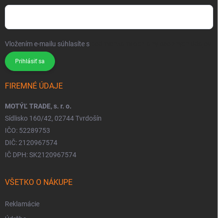
Vložením e-mailu súhlasíte s
podmienkami ochrany osobných údajov
Prihlásiť sa
FIREMNÉ ÚDAJE
MOTÝĽ TRADE, s. r. o.
Sídlisko 160/42, 02744 Tvrdošín
IČO: 52289753
DIČ: 2120967574
IČ DPH: SK2120967574
VŠETKO O NÁKUPE
Reklamácie