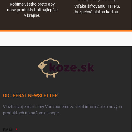
Robíme všetko preto aby
Vďaka šifrovaniu HTTPS,
naše produkty boli najlepšie
bezpečná platba kartou.
v krajine.
Zápätie
ODOBERAŤ NEWSLETTER
Vložte svoj e-mail a my Vám budeme zasielať informácie o nových
produktoch na našom e-shope.
EMAIL