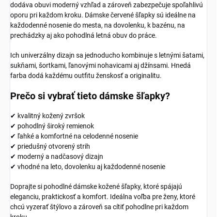
dodáva obuvi moderný vzhľad a zároveň zabezpečuje spoľahlivú
oporu pri každom kroku. Dámske červené šľapky sú ideálne na
každodenné nosenie do mesta, na dovolenku, k bazénu, na
prechádzky aj ako pohodlná letná obuv do práce.
Ich univerzálny dizajn sa jednoducho kombinuje s letnými šatami,
sukňami, šortkami, ľanovými nohavicami aj džínsami. Hnedá
farba dodá každému outfitu ženskosť a originalitu.
Prečo si vybrať tieto dámske šľapky?
✔ kvalitný kožený zvršok
✔ pohodlný široký remienok
✔ ľahké a komfortné na celodenné nosenie
✔ priedušný otvorený strih
✔ moderný a nadčasový dizajn
✔ vhodné na leto, dovolenku aj každodenné nosenie
Doprajte si pohodlné dámske kožené šľapky, ktoré spájajú
eleganciu, praktickosť a komfort. Ideálna voľba pre ženy, ktoré
chcú vyzerať štýlovo a zároveň sa cítiť pohodlne pri každom