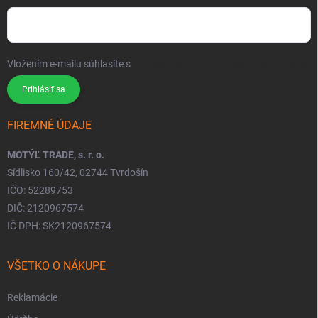
Vložením e-mailu súhlasíte s
podmienkami ochrany osobných údajov
Prihlásiť sa
FIREMNÉ ÚDAJE
MOTÝĽ TRADE, s. r. o.
Sídlisko 160/42, 02744 Tvrdošín
IČO: 52289753
DIČ: 2120967574
IČ DPH: SK2120967574
VŠETKO O NÁKUPE
Reklamácie