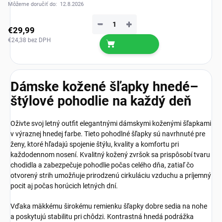
Môžeme doručiť do:
12.8.2026
−
+
€29,99
€24,38 bez DPH
Dámske kožené šľapky hnedé–
štýlové pohodlie na každý deň
Oživte svoj letný outfit elegantnými dámskymi koženými šľapkami
v výraznej hnedej farbe. Tieto pohodlné šľapky sú navrhnuté pre
ženy, ktoré hľadajú spojenie štýlu, kvality a komfortu pri
každodennom nosení. Kvalitný kožený zvršok sa prispôsobí tvaru
chodidla a zabezpečuje pohodlie počas celého dňa, zatiaľ čo
otvorený strih umožňuje prirodzenú cirkuláciu vzduchu a príjemný
pocit aj počas horúcich letných dní.
Vďaka mäkkému širokému remienku šľapky dobre sedia na nohe
a poskytujú stabilitu pri chôdzi. Kontrastná hnedá podrážka