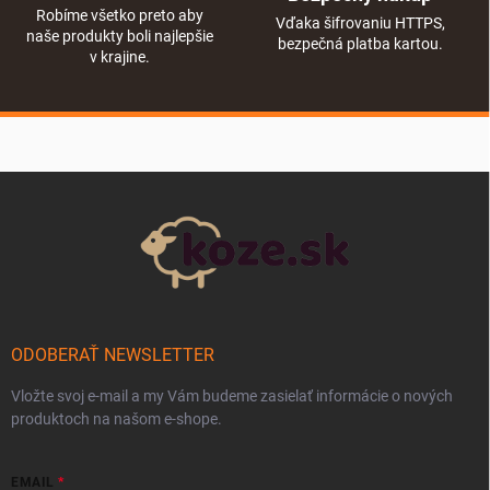
Robíme všetko preto aby
Vďaka šifrovaniu HTTPS,
naše produkty boli najlepšie
bezpečná platba kartou.
v krajine.
Zápätie
ODOBERAŤ NEWSLETTER
Vložte svoj e-mail a my Vám budeme zasielať informácie o nových
produktoch na našom e-shope.
EMAIL