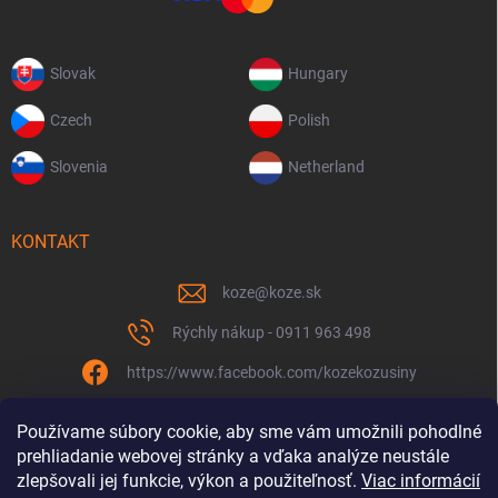
Slovak
Hungary
Czech
Polish
Slovenia
Netherland
KONTAKT
koze
@
koze.sk
Rýchly nákup - 0911 963 498
https://www.facebook.com/kozekozusiny
koze.sk
Používame súbory cookie, aby sme vám umožnili pohodlné
prehliadanie webovej stránky a vďaka analýze neustále
zlepšovali jej funkcie, výkon a použiteľnosť.
Viac informácií