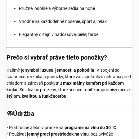
Pružné, odolné a výborne sedia na nohe
Vhodné na každodenné nosenie, šport aj relax
Elegantný dizajn v nadčasovej bielej farbe
Prečo si vybrať práve tieto ponožky?
Kašmír je
symbol luxusu, jemnosti a pohodlia
. V spojení so
spandexom vznikajú ponožky, ktoré vás spoľahlivo ochránia pred
chladom a zároveň poskytnú
maximálny komfort pri každom
kroku
. Sú ideálne pre ženy, ktoré nechcú robiť kompromisy medzi
štýlom, kvalitou a funkčnosťou
.
🧼Údržba
• Prať ručne alebo v práčke na
programe na vlnu do 30 °C
• Používať
jemný prací prostriedok na vlnu
, bez aviváže