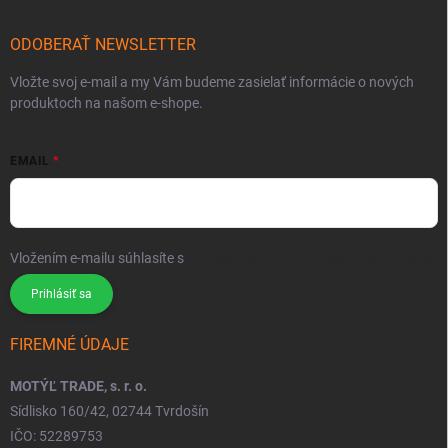
ODOBERAŤ NEWSLETTER
Vložte svoj e-mail a my Vám budeme zasielať informácie o nových
produktoch na našom e-shope.
EMAIL
Vložením e-mailu súhlasíte s
podmienkami ochrany osobných údajov
Prihlásiť sa
FIREMNÉ ÚDAJE
MOTÝĽ TRADE, s. r. o.
Sídlisko 160/42, 02744 Tvrdošín
IČO: 52289753