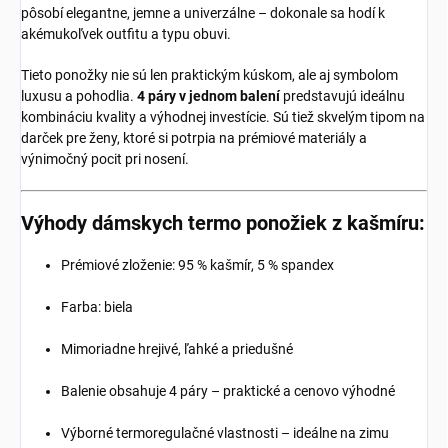
pôsobí elegantne, jemne a univerzálne – dokonale sa hodí k
akémukoľvek outfitu a typu obuvi.
Tieto ponožky nie sú len praktickým kúskom, ale aj symbolom
luxusu a pohodlia.
4 páry v jednom balení
predstavujú ideálnu
kombináciu kvality a výhodnej investície. Sú tiež skvelým tipom na
darček pre ženy, ktoré si potrpia na prémiové materiály a
výnimočný pocit pri nosení.
Výhody dámskych termo ponožiek z kašmíru:
Prémiové zloženie: 95 % kašmír, 5 % spandex
Farba: biela
Mimoriadne hrejivé, ľahké a priedušné
Balenie obsahuje 4 páry – praktické a cenovo výhodné
Výborné termoregulačné vlastnosti – ideálne na zimu