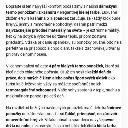
Doprajte si ten najvyšší komfort počas zimy s našimi
dámskymi
termo ponožkami z kašmíru
v elegantnej
bielej farbe
. Luxusné
zloženie
95 % kašmír a 5 % spandex
zaručuje, že každý krok bude
hrejivý, jemný a mimoriadne pohodlný. Kašmír patrí medzi
najvzácnejšie prírodné materiály na svete
– je extrémne mäkký,
hebký na dotyk a výborne udržiava teplo, pričom zostáva
priedušný. Vďaka pridaniu spandexu sú ponožky pružné, odolné a
perfektne sa prispôsobia chodidlám, takže si zachovávajú tvar aj
pri pravidelnom nosení.
V jednom balení nájdete
4 páry bielych termo ponožiek
, ktoré sú
ideálne do chladného počasia. Či už ich nosíte
každý deň do
práce, do zimných čižiem alebo počas športových aktivít
ako
turistika či lyžovanie, vždy sa môžete spoľahnúť na ich
termoregulačné schopnosti
. Vaše nohy zostanú v teple, suchu a
maximálnom pohodlí po celý deň.
Na rozdiel od bežných bavlnených ponožiek majú tieto
kašmírové
ponožky
unikátne vlastnosti – sú
ľahké, priedušné, no zároveň
neuveriteľne hrejivé
. Vďaka obsahu spandexu navyše
pevne
držia na nohe
, nezošmykujú sa a netlačia. Ich
čistá biela farba