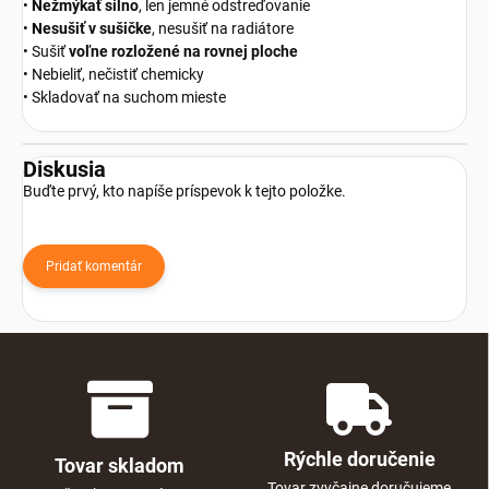
•
Nežmýkať silno
, len jemné odstreďovanie
•
Nesušiť v sušičke
, nesušiť na radiátore
• Sušiť
voľne rozložené na rovnej ploche
• Nebieliť, nečistiť chemicky
• Skladovať na suchom mieste
Diskusia
Buďte prvý, kto napíše príspevok k tejto položke.
Pridať komentár
Rýchle doručenie
Tovar skladom
Tovar zvyčajne doručujeme