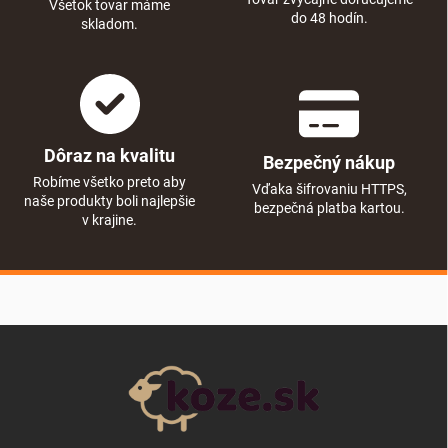
Všetok tovar máme
do 48 hodín.
skladom.
Dôraz na kvalitu
Bezpečný nákup
Robíme všetko preto aby
Vďaka šifrovaniu HTTPS,
naše produkty boli najlepšie
bezpečná platba kartou.
v krajine.
Zápätie