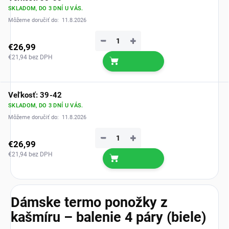
SKLADOM, DO 3 DNÍ U VÁS.
Môžeme doručiť do:
11.8.2026
−
+
€26,99
€21,94 bez DPH
Veľkosť: 39-42
SKLADOM, DO 3 DNÍ U VÁS.
Môžeme doručiť do:
11.8.2026
−
+
€26,99
€21,94 bez DPH
Dámske termo ponožky z
kašmíru – balenie 4 páry (biele)