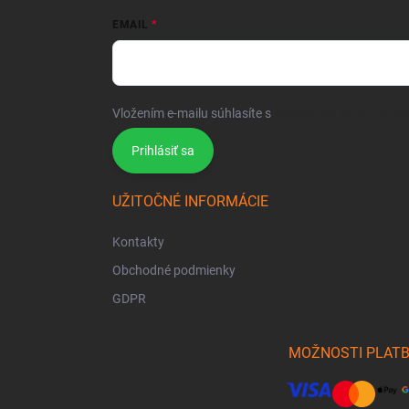
EMAIL
Vložením e-mailu súhlasíte s
podmienkami ochrany 
Prihlásiť sa
UŽITOČNÉ INFORMÁCIE
Kontakty
Obchodné podmienky
GDPR
MOŽNOSTI PLAT