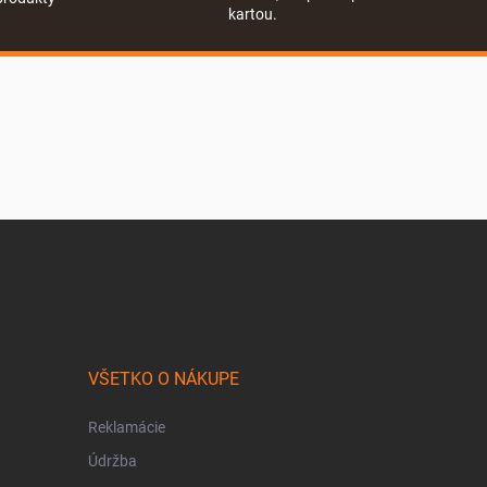
kartou.
VŠETKO O NÁKUPE
Reklamácie
Údržba