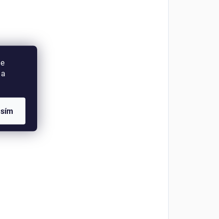
ie
 a
asím