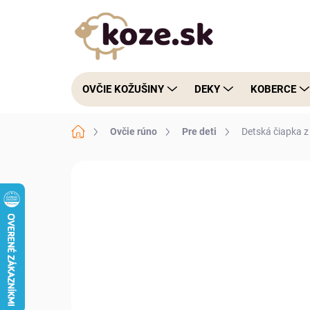
Prejsť na obsah
OVČIE KOŽUŠINY
DEKY
KOBERCE
Domov
Ovčie rúno
Pre deti
Detská čiapka z
Neohodnotené
Podrobnosti hodnote
VÝPREDAJ