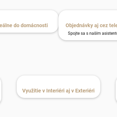
eálne do domácnosti
Objednávky aj cez tel
Spojte sa s naším asisten
Využitie v Interiéri aj v Exteriéri