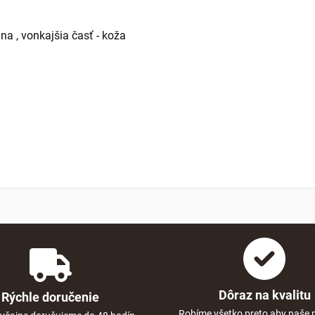
na , vonkajšia časť - koža
Dôraz na kvalitu
Rýchle doručenie
Robíme všetko preto aby naše 