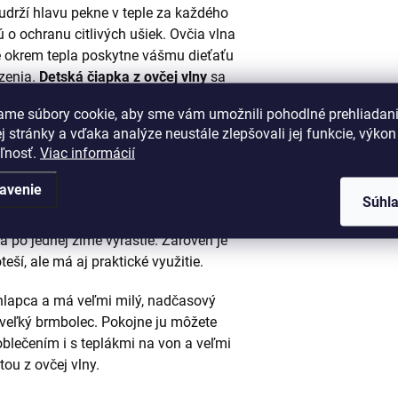
udrží hlavu pekne v teple za každého
 o ochranu citlivých ušiek. Ovčia vlna
že okrem tepla poskytne vášmu dieťaťu
zenia.
Detská čiapka z ovčej vlny
sa
 jesennom zbere gaštanov, ako aj pri
ame súbory cookie, aby sme vám umožnili pohodlné prehliadan
 stránky a vďaka analýze neustále zlepšovali jej funkcie, výkon
eľnosť.
Viac informácií
avenie
 na hlavu vášho dieťaťa, či má 3 roky
Súhl
 sa vynikajúco prispôsobí každej hlave.
a po jednej zime vyrastie. Zároveň je
eší, ale má aj praktické využitie.
chlapca a má veľmi milý, nadčasový
ej veľký brmbolec. Pokojne ju môžete
lečením i s teplákmi na von a veľmi
ou z ovčej vlny.