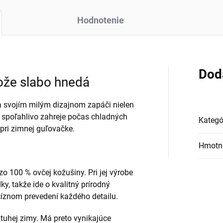
Hodnotenie
Dod
kože slabo hnedá
a svojím milým dizajnom zapáči nielen
 spoľahlivo zahreje počas chladných
Kategó
 pri zimnej guľovačke.
Hmotn
 zo 100 % ovčej kožušiny. Pri jej výrobe
y, takže ide o kvalitný prírodný
cíznom prevedení každého detailu.
 tuhej zimy. Má preto vynikajúce