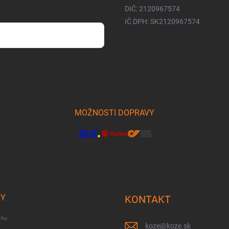
DIČ: 2120967574
IČ DPH: SK2120967574
osobných údajov
MOŽNOSTI DOPRAVY
BY
KONTAKT
koze
@
koze.sk