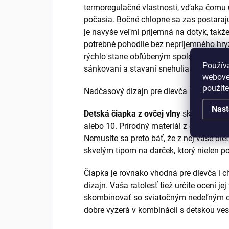
termoregulačné vlastnosti, vďaka čomu 
počasia. Bočné chlopne sa zas postarajú
je navyše veľmi príjemná na dotyk, tak
potrebné pohodlie bez nepríjemného hry
rýchlo stane obľúbeným spoločníkom pri
Použív
sánkovaní a stavaní snehuliaka.
webovej
použit
Nadčasový dizajn pre dievča i chlapca
Nast
Detská čiapka z ovčej vlny
skvele sadne
alebo 10. Prírodný materiál z ovčej kože
Nemusíte sa preto báť, že z nej vaše dieť
skvelým tipom na darček, ktorý nielen pot
Čiapka je rovnako vhodná pre dievča i 
dizajn. Vaša ratolesť tiež určite ocení j
skombinovať so sviatočným nedeľným ob
dobre vyzerá v kombinácii s detskou vest