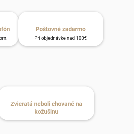
efón
Poštovné zadarmo
tom.
Pri objednávke nad 100€
Zvieratá neboli chované na
kožušinu