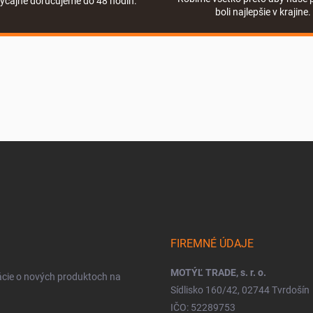
yčajne doručujeme do 48 hodín.
boli najlepšie v krajine.
FIREMNÉ ÚDAJE
MOTÝĽ TRADE, s. r. o.
ácie o nových produktoch na
Sídlisko 160/42, 02744 Tvrdošín
IČO: 52289753