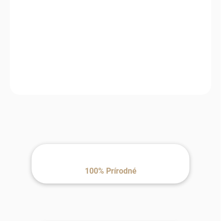
MÔŽEME
DORUČIŤ DO:
12.8.2026
MOŽNOSTI
DORUČENIA
−
+
Pridať do košíka
100% Prírodné