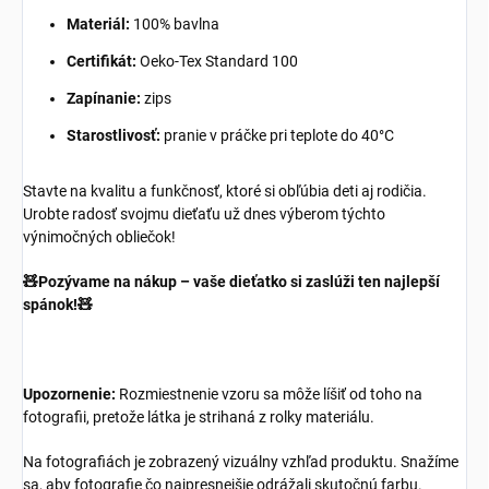
Materiál:
100% bavlna
Certifikát:
Oeko-Tex Standard 100
Zapínanie:
zips
Starostlivosť:
pranie v práčke pri teplote do 40°C
Stavte na kvalitu a funkčnosť, ktoré si obľúbia deti aj rodičia.
Urobte radosť svojmu dieťaťu už dnes výberom týchto
výnimočných obliečok!
🧸Pozývame na nákup – vaše dieťatko si zaslúži ten najlepší
spánok!🧸
Upozornenie:
Rozmiestnenie vzoru sa môže líšiť od toho na
fotografii, pretože látka je strihaná z rolky materiálu.
Na fotografiách je zobrazený vizuálny vzhľad produktu. Snažíme
sa, aby fotografie čo najpresnejšie odrážali skutočnú farbu.