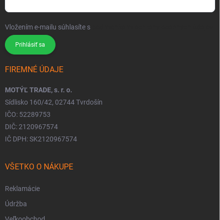
Vložením e-mailu súhlasíte s
podmienkami ochrany osobných údajov
Prihlásiť sa
FIREMNÉ ÚDAJE
MOTÝĽ TRADE, s. r. o.
Sídlisko 160/42, 02744 Tvrdošín
IČO: 52289753
DIČ: 2120967574
IČ DPH: SK2120967574
VŠETKO O NÁKUPE
Reklamácie
Údržba
Veľkoobchod