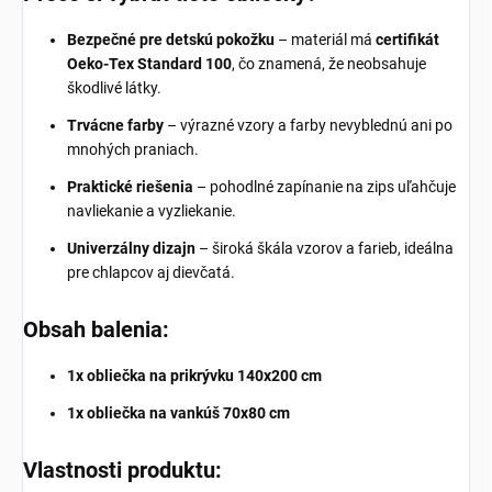
Bezpečné pre detskú pokožku
– materiál má
certifikát
Oeko-Tex Standard 100
, čo znamená, že neobsahuje
škodlivé látky.
Trvácne farby
– výrazné vzory a farby nevyblednú ani po
mnohých praniach.
Praktické riešenia
– pohodlné zapínanie na zips uľahčuje
navliekanie a vyzliekanie.
Univerzálny dizajn
– široká škála vzorov a farieb, ideálna
pre chlapcov aj dievčatá.
Obsah balenia:
1x obliečka na prikrývku 140x200 cm
1x obliečka na vankúš 70x80 cm
Vlastnosti produktu: