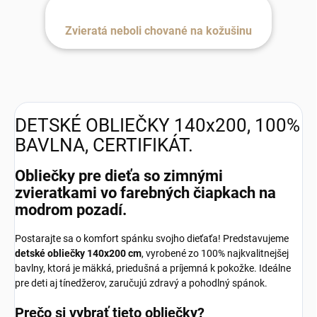
Zvieratá neboli chované na kožušinu
DETSKÉ OBLIEČKY 140x200, 100%
BAVLNA, CERTIFIKÁT.
Obliečky pre dieťa so zimnými
zvieratkami vo farebných čiapkach na
modrom pozadí.
Postarajte sa o komfort spánku svojho dieťaťa! Predstavujeme
detské obliečky 140x200 cm
, vyrobené zo 100% najkvalitnejšej
bavlny, ktorá je mäkká, priedušná a príjemná k pokožke. Ideálne
pre deti aj tínedžerov, zaručujú zdravý a pohodlný spánok.
Prečo si vybrať tieto obliečky?