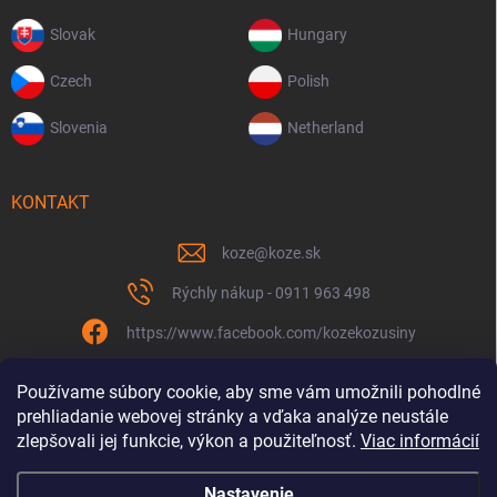
Slovak
Hungary
Czech
Polish
Slovenia
Netherland
KONTAKT
koze
@
koze.sk
Rýchly nákup - 0911 963 498
https://www.facebook.com/kozekozusiny
koze.sk
Používame súbory cookie, aby sme vám umožnili pohodlné
prehliadanie webovej stránky a vďaka analýze neustále
zlepšovali jej funkcie, výkon a použiteľnosť.
Viac informácií
Nastavenie