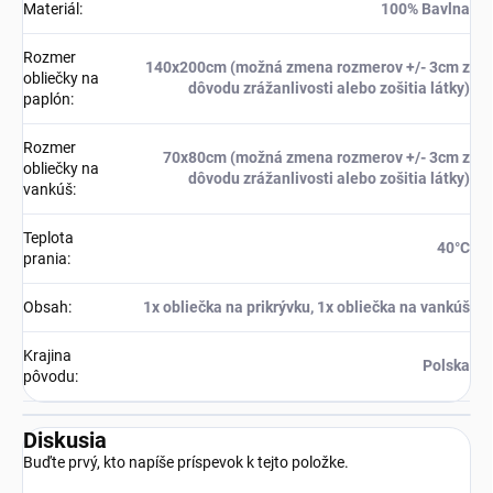
Materiál
:
100% Bavlna
Rozmer
140x200cm (možná zmena rozmerov +/- 3cm z
obliečky na
dôvodu zrážanlivosti alebo zošitia látky)
paplón
:
Rozmer
70x80cm (možná zmena rozmerov +/- 3cm z
obliečky na
dôvodu zrážanlivosti alebo zošitia látky)
vankúš
:
Teplota
40°C
prania
:
Obsah
:
1x obliečka na prikrývku, 1x obliečka na vankúš
Krajina
Polska
pôvodu
:
Diskusia
Buďte prvý, kto napíše príspevok k tejto položke.