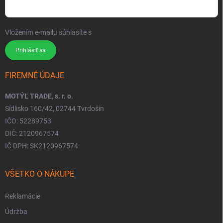
Vložením e-mailu súhlasíte s
podmienkami ochrany osobných údajov
Prihlásiť sa
FIREMNÉ ÚDAJE
MOTÝĽ TRADE, s. r. o.
Sídlisko 160/42, 02744 Tvrdošín
IČO: 52289753
DIČ: 2120967574
IČ DPH: SK2120967574
VŠETKO O NÁKUPE
Reklamácie
Údržba