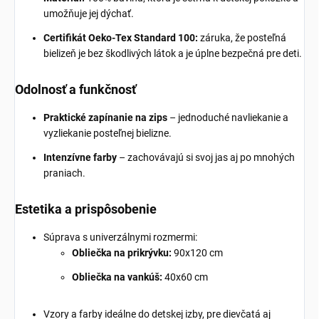
umožňuje jej dýchať.
Certifikát Oeko-Tex Standard 100:
záruka, že posteľná
bielizeň je bez škodlivých látok a je úplne bezpečná pre deti.
Odolnosť a funkčnosť
Praktické zapínanie na zips
– jednoduché navliekanie a
vyzliekanie posteľnej bielizne.
Intenzívne farby
– zachovávajú si svoj jas aj po mnohých
praniach.
Estetika a prispôsobenie
Súprava s univerzálnymi rozmermi:
Obliečka na prikrývku:
90x120 cm
Obliečka na vankúš:
40x60 cm
Vzory a farby ideálne do detskej izby, pre dievčatá aj