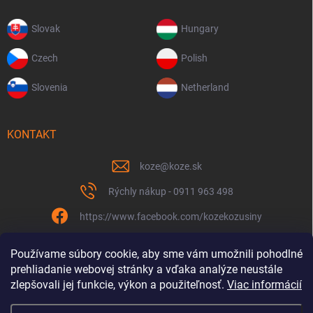
Slovak
Hungary
Czech
Polish
Slovenia
Netherland
KONTAKT
koze
@
koze.sk
Rýchly nákup - 0911 963 498
https://www.facebook.com/kozekozusiny
koze.sk
Používame súbory cookie, aby sme vám umožnili pohodlné
prehliadanie webovej stránky a vďaka analýze neustále
zlepšovali jej funkcie, výkon a použiteľnosť.
Viac informácií