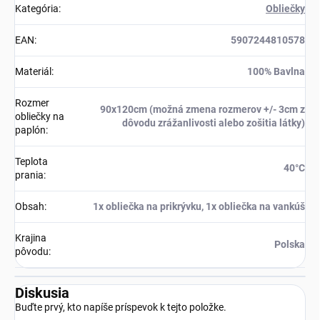
Kategória
:
Obliečky
EAN
:
5907244810578
Materiál
:
100% Bavlna
Rozmer
90x120cm (možná zmena rozmerov +/- 3cm z
obliečky na
dôvodu zrážanlivosti alebo zošitia látky)
paplón
:
Teplota
40°C
prania
:
Obsah
:
1x obliečka na prikrývku, 1x obliečka na vankúš
Krajina
Polska
pôvodu
:
Diskusia
Buďte prvý, kto napíše príspevok k tejto položke.