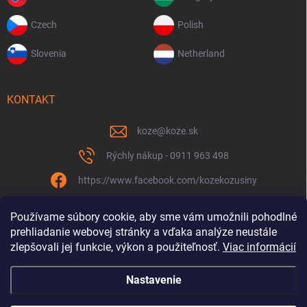
Czech
Polish
Slovenia
Netherland
KONTAKT
koze
@
koze.sk
Rýchly nákup - 0911 963 498
https://www.facebook.com/kozekozusiny
koze.sk
Používame súbory cookie, aby sme vám umožnili pohodlné
prehliadanie webovej stránky a vďaka analýze neustále
zlepšovali jej funkcie, výkon a použiteľnosť.
Viac informácií
Nastavenie
Spolu to ťaháme už 9 rokov