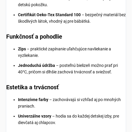
detskú pokožku.
Certifikát Oeko-Tex Standard 100
– bezpečný materiál bez
škodlivých látok, vhodný aj pre bábätká.
Funkčnosť a pohodlie
Zips
– praktické zapínanie uľahčujúce navliekanie a
vyzliekanie.
Jednoduchá údržba
– posteľnú bielizeň možno prať pri
40°C, pričom si dlhšie zachová trvácnosť a sviežosť.
Estetika a trvácnosť
Intenzívne farby
– zachovávajú si vzhľad aj po mnohých
praniach.
Univerzálne vzory
– hodia sa do každej detskej izby, pre
dievčatá aj chlapcov.