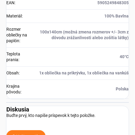
EAN
:
5905249848305
Materiál
:
100% Bavlna
Rozmer
100x140cm (možná zmena rozmerov +/- 3cm z
obliečky na
dôvodu zrážanlivosti alebo zošitia látky)
paplón
:
Teplota
40°C
prania
:
Obsah
:
1x obliečka na prikrývku, 1x obliečka na vankúš
Krajina
Polska
pôvodu
:
Diskusia
Buďte prvý, kto napíše príspevok k tejto položke.