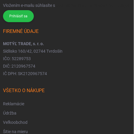
Vložením e-mailu súhlasíte s
podmienkami ochrany osobných údajov
Prihlásiť sa
FIREMNÉ ÚDAJE
MOTÝĽ TRADE, s. r. o.
Sídlisko 160/42, 02744 Tvrdošín
IČO: 52289753
DIČ: 2120967574
IČ DPH: SK2120967574
VŠETKO O NÁKUPE
Reklamácie
Údržba
Veľkoobchod
Šitie na mieru