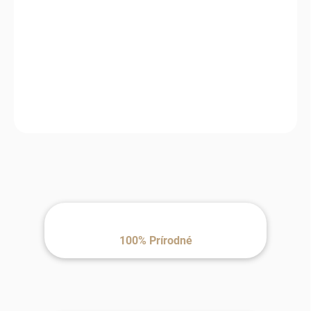
MÔŽEME
DORUČIŤ DO:
11.8.2026
MOŽNOSTI
DORUČENIA
−
+
Pridať do košíka
100% Prírodné