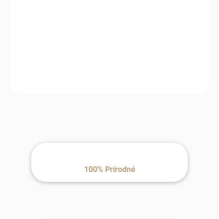
MÔŽEME
DORUČIŤ DO:
10.8.2026
MOŽNOSTI
DORUČENIA
−
+
Pridať do košíka
100% Prírodné