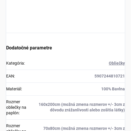
Dodatočné parametre
Kategória
:
Obliečky
EAN
:
5907244810721
Materiál
:
100% Bavlna
Rozmer
160x200cm (možná zmena rozmerov +/- 3cm z
obliečky na
dôvodu zrážanlivosti alebo zošitia látky)
paplón
:
Rozmer
70x80cm (možná zmena rozmerov +/- 3cm z