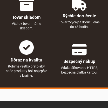
Rýchle doručenie
Tovar skladom
Tovar zvyčajne doručujeme
Všetok tovar máme
do 48 hodín.
skladom.
Dôraz na kvalitu
Bezpečný nákup
Robíme všetko preto aby
Vďaka šifrovaniu HTTPS,
naše produkty boli najlepšie
bezpečná platba kartou.
v krajine.
Zápätie