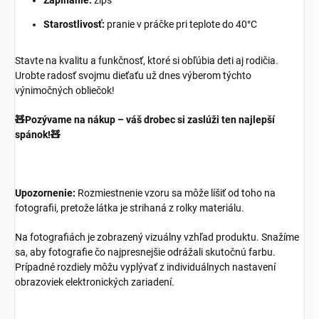
Zapínanie:
zips
Starostlivosť:
pranie v práčke pri teplote do 40°C
Stavte na kvalitu a funkčnosť, ktoré si obľúbia deti aj rodičia.
Urobte radosť svojmu dieťaťu už dnes výberom týchto
výnimočných obliečok!
🧸Pozývame na nákup – váš drobec si zaslúži ten najlepší
spánok!🧸
Upozornenie:
Rozmiestnenie vzoru sa môže líšiť od toho na
fotografii, pretože látka je strihaná z rolky materiálu.
Na fotografiách je zobrazený vizuálny vzhľad produktu. Snažíme
sa, aby fotografie čo najpresnejšie odrážali skutočnú farbu.
Prípadné rozdiely môžu vyplývať z individuálnych nastavení
obrazoviek elektronických zariadení.