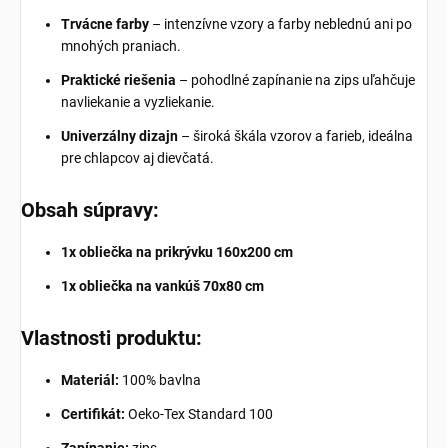
Trvácne farby
– intenzívne vzory a farby neblednú ani po
mnohých praniach.
Praktické riešenia
– pohodlné zapínanie na zips uľahčuje
navliekanie a vyzliekanie.
Univerzálny dizajn
– široká škála vzorov a farieb, ideálna
pre chlapcov aj dievčatá.
Obsah súpravy:
1x obliečka na prikrývku 160x200 cm
1x obliečka na vankúš 70x80 cm
Vlastnosti produktu:
Materiál:
100% bavlna
Certifikát:
Oeko-Tex Standard 100