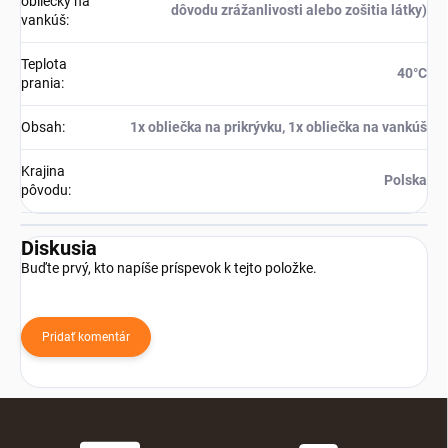
obliečky na
dôvodu zrážanlivosti alebo zošitia látky)
vankúš
:
Teplota
40°C
prania
:
Obsah
:
1x obliečka na prikrývku, 1x obliečka na vankúš
Krajina
Polska
pôvodu
:
Diskusia
Buďte prvý, kto napíše príspevok k tejto položke.
Pridať komentár