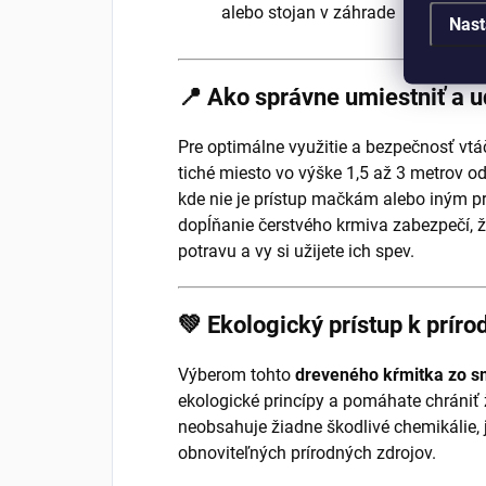
alebo stojan v záhrade
Nast
📍 Ako správne umiestniť a u
Pre optimálne využitie a bezpečnosť vt
tiché miesto vo výške 1,5 až 3 metrov od
kde nie je prístup mačkám alebo iným pr
dopĺňanie čerstvého krmiva zabezpečí, 
potravu a vy si užijete ich spev.
💚 Ekologický prístup k príro
Výberom tohto
dreveného kŕmitka zo 
ekologické princípy a pomáhate chrániť 
neobsahuje žiadne škodlivé chemikálie, 
obnoviteľných prírodných zdrojov.