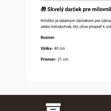
🎁 Skvelý darček pre milovní
Kŕmitko je ideálnym darčekom pre záhrad
alebo kohokoľvek, kto chce prispieť k och
Rozmer
Výška-
40 cm
Priemer-
21 cm