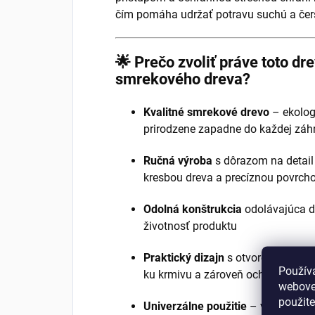
čím pomáha udržať potravu suchú a čer
🌟 Prečo zvoliť práve toto dr
smrekového dreva?
Kvalitné smrekové drevo
– ekologi
prirodzene zapadne do každej záhr
Ručná výroba
s dôrazom na detail 
kresbou dreva a precíznou povrch
Odolná konštrukcia
odolávajúca da
životnosť produktu
Praktický dizajn
s otvoreným pries
Použív
ku krmivu a zároveň ochranou pre
webovej
použit
Univerzálne použitie
– vhodné na z