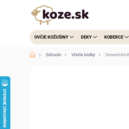
Prejsť na obsah
OVČIE KOŽUŠINY
DEKY
KOBERCE
Domov
Záhrada
Vtáčie búdky
Drevené krmí
1 hodnotenie
Podrobnosti hodnoteni
NOVINKA