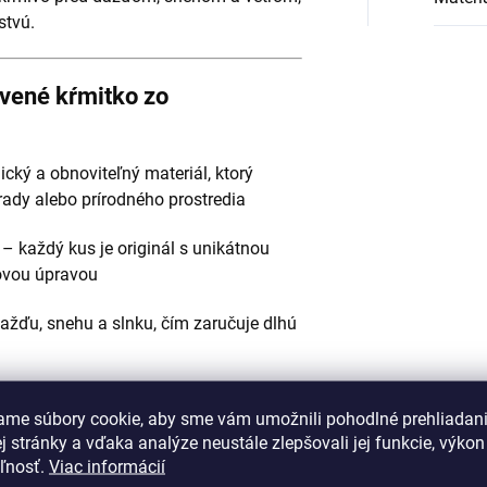
stvú.
evené kŕmitko zo
cký a obnoviteľný materiál, ktorý
ady alebo prírodného prostredia
– každý kus je originál s unikátnou
ovou úpravou
žďu, snehu a slnku, čím zaručuje dlhú
torom pre jednoduchý prístup vtáčikov
ame súbory cookie, aby sme vám umožnili pohodlné prehliadan
d vlhkosťou
 stránky a vďaka analýze neustále zlepšovali jej funkcie, výkon
eľnosť.
Viac informácií
avesenie na strom, na balkón, terasu