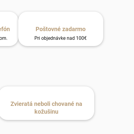
efón
Poštovné zadarmo
tom.
Pri objednávke nad 100€
Zvieratá neboli chované na
kožušinu