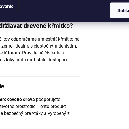
avenie
Súhl
držiavať drevené kŕmitko?
áčikov odporúčame umiestniť kŕmitko na
 zeme, ideálne s čiastočným tienistím,
edátorom. Pravidelné čistenie a
že vtáky budú mať stále dostupnú
de
smrekového dreva
podporujete
životné prostredie. Tento produkt
je bezpečný pre vtáky a vyrobený z