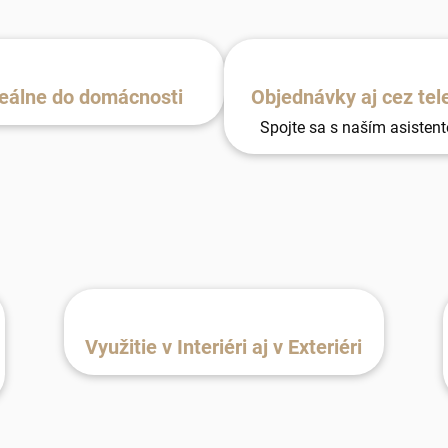
eálne do domácnosti
Objednávky aj cez tel
Spojte sa s naším asisten
Využitie v Interiéri aj v Exteriéri