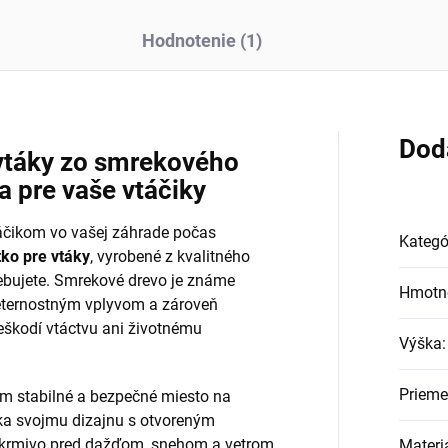
Hodnotenie (1)
Dod
 vtáky zo smrekového
a pre vaše vtáčiky
táčikom vo vašej záhrade počas
Kategó
ko pre vtáky
, vyrobené z kvalitného
trebujete. Smrekové drevo je známe
Hmotn
eternostným vplyvom a zároveň
eškodí vtáctvu ani životnému
Výška
:
Prieme
m stabilné a bezpečné miesto na
ka svojmu dizajnu s otvoreným
 krmivo pred dažďom, snehom a vetrom,
Materi