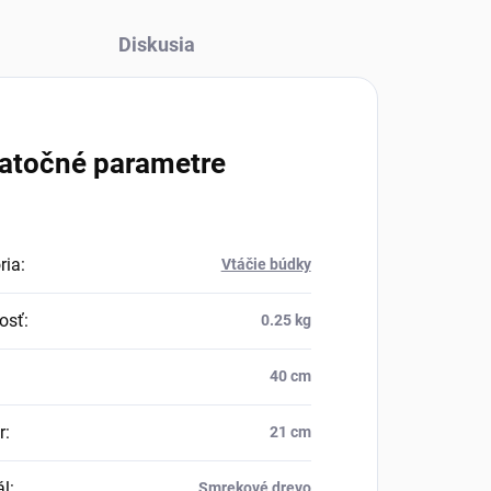
Diskusia
atočné parametre
ria
:
Vtáčie búdky
osť
:
0.25 kg
40 cm
r
:
21 cm
ál
:
Smrekové drevo