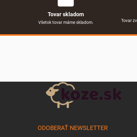
Tovar skladom
Tovar zv
Všetok tovar máme skladom.
Zápätie
ODOBERAŤ NEWSLETTER