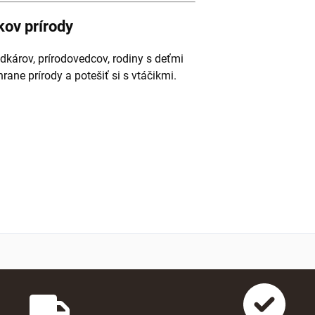
kov prírody
károv, prírodovedcov, rodiny s deťmi
rane prírody a potešiť si s vtáčikmi.