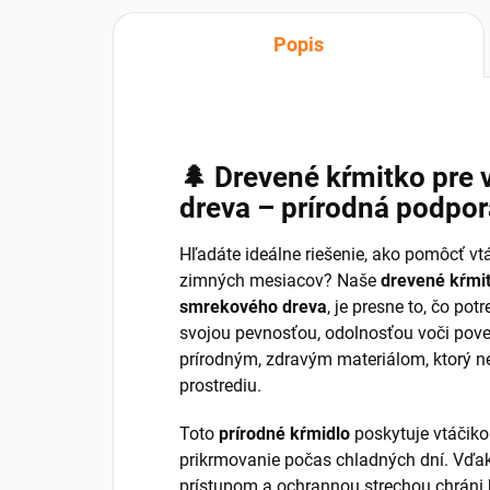
Popis
🌲 Drevené kŕmitko pre
dreva – prírodná podpor
Hľadáte ideálne riešenie, ako pomôcť v
zimných mesiacov? Naše
drevené kŕmit
smrekového dreva
, je presne to, čo po
svojou pevnosťou, odolnosťou voči pov
prírodným, zdravým materiálom, ktorý n
prostrediu.
Toto
prírodné kŕmidlo
poskytuje vtáčiko
prikrmovanie počas chladných dní. Vďa
prístupom a ochrannou strechou chráni