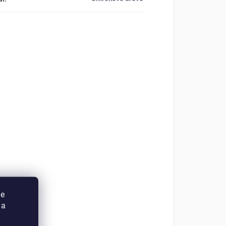
ie
 a