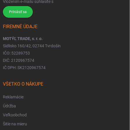
Vložením e-mailu súhlasíte s
podmienkami ochrany osobných údajov
Prihlásiť sa
FIREMNÉ ÚDAJE
MOTÝĽ TRADE, s. r. o.
Sídlisko 160/42, 02744 Tvrdošín
IČO: 52289753
DIČ: 2120967574
IČ DPH: SK2120967574
VŠETKO O NÁKUPE
Reklamácie
Údržba
Veľkoobchod
Šitie na mieru