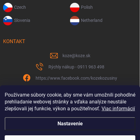
Czech
Polish
Slovenia
Netherland
KONTAKT
koze
@
koze.sk
Rýchly nákup - 0911 963 498
https://www.facebook.com/kozekozusiny
koze.sk
Používame súbory cookie, aby sme vám umožnili pohodlné
prehliadanie webovej stránky a vďaka analýze neustále
zlepšovali jej funkcie, výkon a použiteľnosť.
Viac informácií
Nastavenie
Spolu to ťaháme už 9 rokov