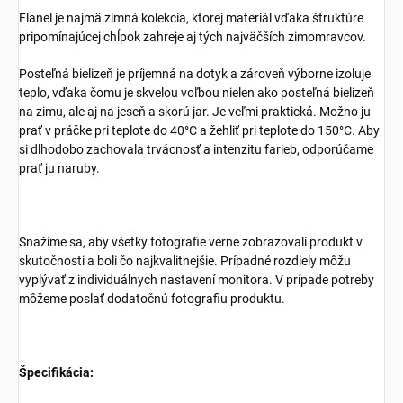
Flanel je najmä zimná kolekcia, ktorej materiál vďaka štruktúre
pripomínajúcej chĺpok zahreje aj tých najväčších zimomravcov.
Posteľná bielizeň je príjemná na dotyk a zároveň výborne izoluje
teplo, vďaka čomu je skvelou voľbou nielen ako posteľná bielizeň
na zimu, ale aj na jeseň a skorú jar. Je veľmi praktická. Možno ju
prať v práčke pri teplote do 40°C a žehliť pri teplote do 150°C. Aby
si dlhodobo zachovala trvácnosť a intenzitu farieb, odporúčame
prať ju naruby.
Snažíme sa, aby všetky fotografie verne zobrazovali produkt v
skutočnosti a boli čo najkvalitnejšie. Prípadné rozdiely môžu
vyplývať z individuálnych nastavení monitora. V prípade potreby
môžeme poslať dodatočnú fotografiu produktu.
Špecifikácia: