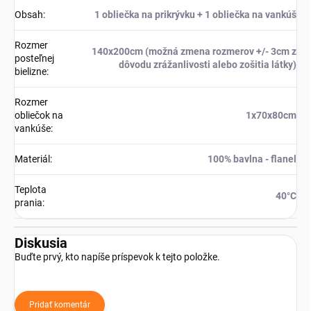
Obsah
:
1 obliečka na prikrývku + 1 obliečka na vankúš
Rozmer
140x200cm (možná zmena rozmerov +/- 3cm z
posteľnej
dôvodu zrážanlivosti alebo zošitia látky)
bielizne
:
Rozmer
obliečok na
1x70x80cm
vankúše
:
Materiál
:
100% bavlna - flanel
Teplota
40°C
prania
:
Diskusia
Buďte prvý, kto napíše príspevok k tejto položke.
Pridať komentár