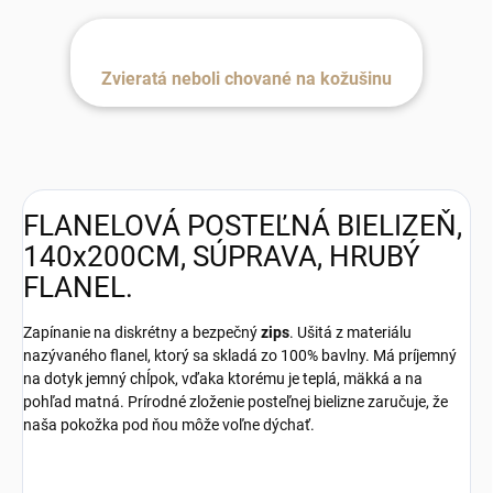
Zvieratá neboli chované na kožušinu
FLANELOVÁ POSTEĽNÁ BIELIZEŇ,
140x200CM, SÚPRAVA, HRUBÝ
FLANEL.
Zapínanie na diskrétny a bezpečný
zips
. Ušitá z materiálu
nazývaného flanel, ktorý sa skladá zo 100% bavlny. Má príjemný
na dotyk jemný chĺpok, vďaka ktorému je teplá, mäkká a na
pohľad matná. Prírodné zloženie posteľnej bielizne zaručuje, že
naša pokožka pod ňou môže voľne dýchať.