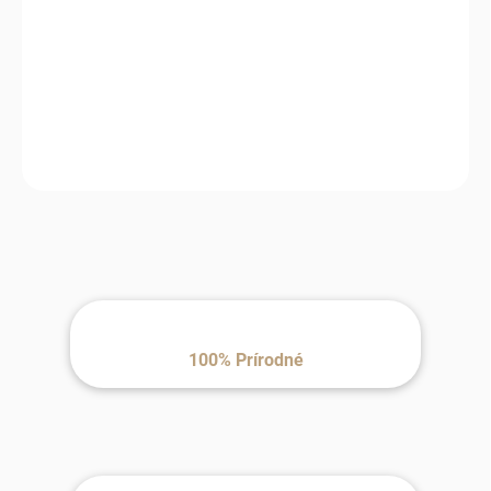
−
+
Pridať do košíka
Kvalitné detské palčiaky zo 100 % merino vlny poskytujú
prirodzené teplo, priedušnosť a pohodlie počas jesene a zimy.
Mäkký fleece materiál a elastický lem zabezpečujú dokonalé
priliehanie.
100% Prírodné