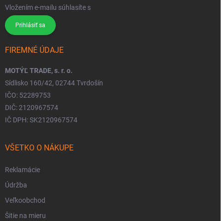
Vložením e-mailu súhlasíte s
podmienkami ochrany osobných údajov
Prihlásiť sa
FIREMNÉ ÚDAJE
MOTÝĽ TRADE, s. r. o.
Sídlisko 160/42, 02744 Tvrdošín
IČO: 52289753
DIČ: 2120967574
IČ DPH: SK2120967574
VŠETKO O NÁKUPE
Reklamácie
Údržba
Veľkoobchod
Šitie na mieru