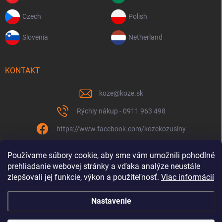
Czech
Polish
Slovenia
Netherland
KONTAKT
koze
@
koze.sk
Rýchly nákup - 0911 963 498
https://www.facebook.com/kozekozusiny
koze.sk
Používame súbory cookie, aby sme vám umožnili pohodlné
prehliadanie webovej stránky a vďaka analýze neustále
zlepšovali jej funkcie, výkon a použiteľnosť.
Viac informácií
Nastavenie
Spolu to ťaháme už 9 rokov