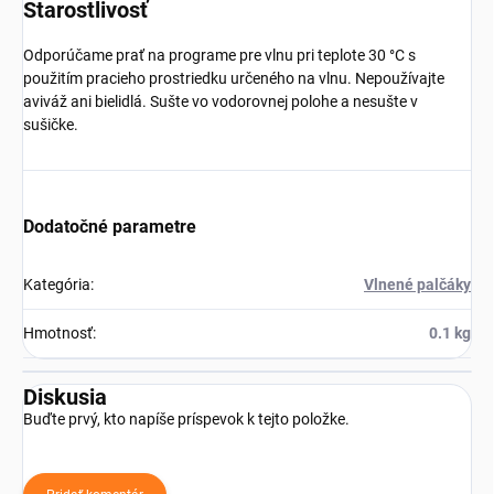
Starostlivosť
Odporúčame prať na programe pre vlnu pri teplote 30 °C s
použitím pracieho prostriedku určeného na vlnu. Nepoužívajte
aviváž ani bielidlá. Sušte vo vodorovnej polohe a nesušte v
sušičke.
Dodatočné parametre
Kategória
:
Vlnené palčáky
Hmotnosť
:
0.1 kg
Diskusia
Buďte prvý, kto napíše príspevok k tejto položke.