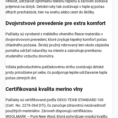
vlhkosť, udržiavať optimálnu telesnú teplotu a zároveň zostáva
príjemná na dotyk. Detské ruky tak zostávajú v teple aj počas
dlhých prechádzok, hier na snehu alebo ciest do škôlky.
Dvojvrstvové prevedenie pre extra komfort
Palčiaky sú vyrobené z mäkkého vlneného fleece materiálu v
dvojvrstvovom prevedení, ktoré zvyšuje tepelný komfort počas
chladného počasia. Široký pružný rebrovaný lem okolo zápästia
pomáha udržať rukavičky na mieste a zabraňuje prenikaniu
studeného vzduchu dovnútra.
Vďaka jednoduchému palčiakovému strihu zostávajú detské
prsty prirodzene pri sebe, čo podporuje lepšie udržiavanie tepla
počas zimných dní.
Certifikovaná kvalita merino vlny
Palčiaky sú certifikované podľa OEKO-TEX® STANDARD 100
(Cert. No. 2276-364 DTI), čo zaručuje zdravotnú nezávadnosť
použitých materiálov. Zároveň disponujú certifikáciou
WOOLMARK – Pure New Wool, ktorá potvrdzuje vysokú kvalitu