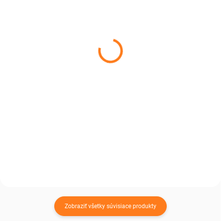
SKLADOM, DO 3 DNÍ U VÁS.
SKLADOM, DO 3 DNÍ U VÁS.
Detská vesta z ovčej vlny
Detská vesta z ovčej vlny
hnedá
biela
€23
€23
€18,70 bez DPH
€18,70 bez DPH
Detail
Detail
Jedna vrstva, ktorá spraví rozdiel
Vesta z ovčej vlny, ktorú si dieťa
– vesta z ovčej vlny, ktorú si
obľúbi tak, že ju nebude chcieť
zamilujete už pri prvom nosení.
vyzliecť.
Zobraziť všetky súvisiace produkty