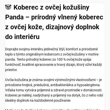
🐼
Koberec z ovčej kožušiny
Panda – prírodný vlnený koberec
z ovčej kože, dizajnový doplnok
do interiéru
Doprajte svojmu interiéru jedinečný štýl, komfort a prirodzené
teplo s týmto originálnym kobercom z ovčej kožušiny v motíve
panda. Tento prírodný koberec zo 100 % ovčej kože spája
funkčnosť, kvalitné spracovanie a hravý dizajn, ktorý oživí každý
priestor.
Ovčia kožušina je známa svojimi výnimočnými vlastnosťami – je
prirodzene hrejivá, priedušná, antibakteriálna a hypoalergénna.
Vďaka tomu vytvára príjemné a zdravé prostredie v domácnosti.
Koberec je mäkký, nadýchaný a príjemný na dotyk, čo z neho robí
ideálny doplnok na každodenné používanie.