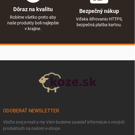
Dôraz na kvalitu
Bezpečný nákup
Robíme všetko preto aby
Vďaka šifrovaniu HTTPS,
naše produkty boli najlepšie
bezpečná platba kartou.
v krajine.
Zápätie
ODOBERAŤ NEWSLETTER
Vložte svoj e-mail a my Vám budeme zasielať informácie o nových
produktoch na našom e-shope.