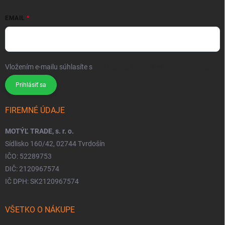
EMAIL
Vložením e-mailu súhlasíte s
podmienkami ochrany osobných údajov
Prihlásiť sa
FIREMNÉ ÚDAJE
MOTÝĽ TRADE, s. r. o.
Sídlisko 160/42, 02744 Tvrdošín
IČO: 52289753
DIČ: 2120967574
IČ DPH: SK2120967574
VŠETKO O NÁKUPE