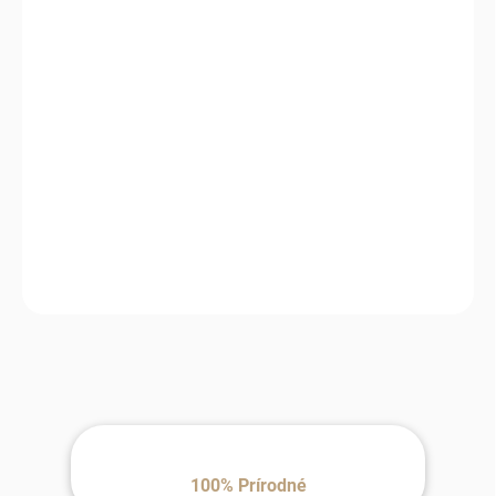
−
+
Pridať do košíka
Tento detský koberček s pandou je úplne rozkošný a mäkučký! Perfektne
sa hodí na hranie a deti si ho hneď zamilovali.
Koberec z ovčej kožušiny Panda, ktorý premení bežný priestor
na niečo, čo si každý hneď zapamätá.
100% Prírodné