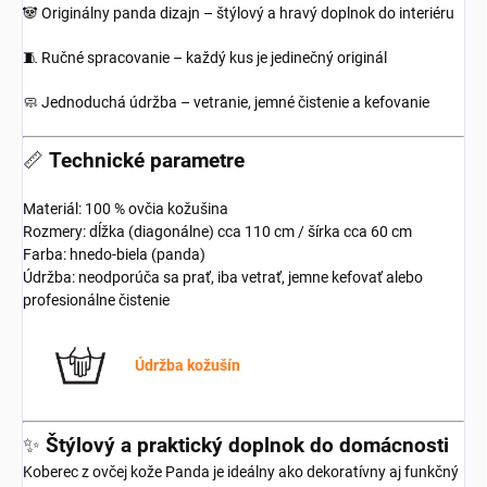
🐼 Originálny panda dizajn – štýlový a hravý doplnok do interiéru
🧵 Ručné spracovanie – každý kus je jedinečný originál
🧼 Jednoduchá údržba – vetranie, jemné čistenie a kefovanie
📏
Technické parametre
Materiál: 100 % ovčia kožušina
Rozmery: dĺžka (diagonálne) cca 110 cm / šírka cca 60 cm
Farba: hnedo-biela (panda)
Údržba: neodporúča sa prať, iba vetrať, jemne kefovať alebo
profesionálne čistenie
Údržba kožušín
✨
Štýlový a praktický doplnok do domácnosti
Koberec z ovčej kože Panda je ideálny ako dekoratívny aj funkčný