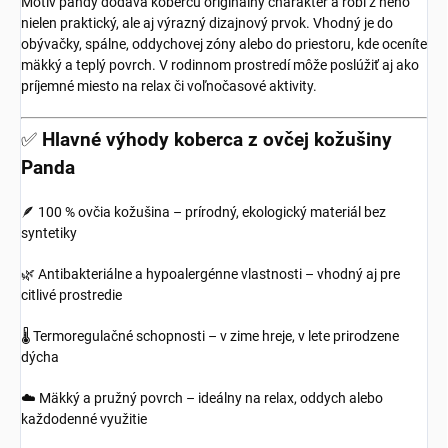
Motív pandy dodáva kobercu originálny charakter a robí z neho
nielen praktický, ale aj výrazný dizajnový prvok. Vhodný je do
obývačky, spálne, oddychovej zóny alebo do priestoru, kde oceníte
mäkký a teplý povrch. V rodinnom prostredí môže poslúžiť aj ako
príjemné miesto na relax či voľnočasové aktivity.
✅
Hlavné výhody koberca z ovčej kožušiny
Panda
🪶 100 % ovčia kožušina – prírodný, ekologický materiál bez
syntetiky
🌿 Antibakteriálne a hypoalergénne vlastnosti – vhodný aj pre
citlivé prostredie
🌡️ Termoregulačné schopnosti – v zime hreje, v lete prirodzene
dýcha
☁️ Mäkký a pružný povrch – ideálny na relax, oddych alebo
každodenné využitie