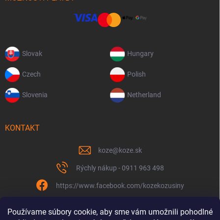
Slovak
Hungary
Czech
Polish
Slovenia
Netherland
KONTAKT
koze
@
koze.sk
Rýchly nákup - 0911 963 498
https://www.facebook.com/kozekozusiny
koze.sk
Používame súbory cookie, aby sme vám umožnili pohodlné