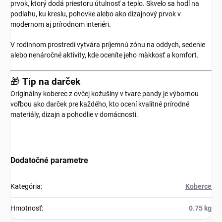
prvok, ktorý dodá priestoru útulnosť a teplo. Skvelo sa hodí na
podlahu, ku kreslu, pohovke alebo ako dizajnový prvok v
modernom aj prírodnom interiéri.
V rodinnom prostredí vytvára príjemnú zónu na oddych, sedenie
alebo nenáročné aktivity, kde oceníte jeho mäkkosť a komfort.
🎁
Tip na darček
Originálny koberec z ovčej kožušiny v tvare pandy je výbornou
voľbou ako darček pre každého, kto ocení kvalitné prírodné
materiály, dizajn a pohodlie v domácnosti.
Dodatočné parametre
Kategória
:
Koberce
Hmotnosť
:
0.75 kg