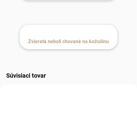
Zvieratá neboli chované na kožušinu
Súvisiaci tovar
NOVINKA
NAJLEPŠIE
HODNOTENÉ
TIP NA DARČEK
TIP NA DARČEK