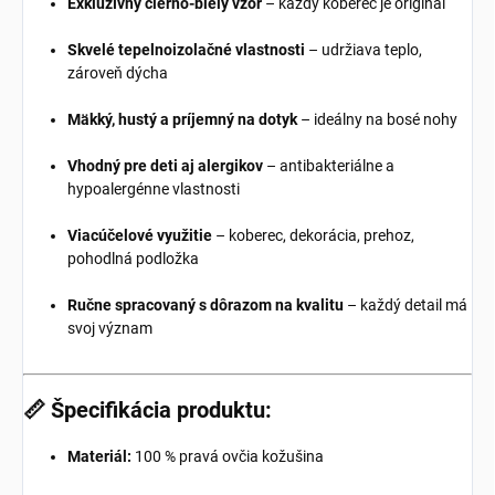
Exkluzívny čierno-biely vzor
– každý koberec je originál
Skvelé tepelnoizolačné vlastnosti
– udržiava teplo,
zároveň dýcha
Mäkký, hustý a príjemný na dotyk
– ideálny na bosé nohy
Vhodný pre deti aj alergikov
– antibakteriálne a
hypoalergénne vlastnosti
Viacúčelové využitie
– koberec, dekorácia, prehoz,
pohodlná podložka
Ručne spracovaný s dôrazom na kvalitu
– každý detail má
svoj význam
📏 Špecifikácia produktu:
Materiál:
100 % pravá ovčia kožušina