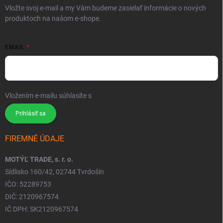
Vložte svoj e-mail a my Vám budeme zasielať informácie o nových
produktoch na našom e-shope.
EMAIL
Vložením e-mailu súhlasíte s
podmienkami ochrany osobných údajov
Prihlásiť sa
FIREMNÉ ÚDAJE
MOTÝĽ TRADE, s. r. o.
Sídlisko 160/42, 02744 Tvrdošín
IČO: 52289753
DIČ: 2120967574
IČ DPH: SK2120967574