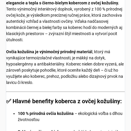
elegancie a tepla s čierno-bielym kobercom z ovčej kožušiny.
Tento výnimočný interiérový doplnok, vyrobený z 100 % prírodnej
ovčej kože, je výsledkom precíznej ručnej práce, ktorá zachováva
autentický vzhľad a vlastnosti ovčiny. Vďaka nadčasovej
kombinácii čiernej a bielej farby sa koberec hodí do moderných aj
klasických priestorov – zvýrazní štýl miestnosti a vytvorí pocit
útulnosti.
Ovčia kožušina je výnimočný prírodný materiál
, ktorý má
vynikajúce termoizolačné vlastnosti, je mäkký na dotyk,
hypoalergénny a antibakteriálny. Koberec nielen dobre vyzerá, ale
zároveň poskytuje pohodlie, ktoré oceníte každý deň – či už ho
využijete ako koberec, prehoz, podložku alebo dizajnový prvok na
lavicu či kreslo.
✅ Hlavné benefity koberca z ovčej kožušiny:
100 % prírodná ovčia kožušina
– ekologická voľba s dlhou
životnosťou