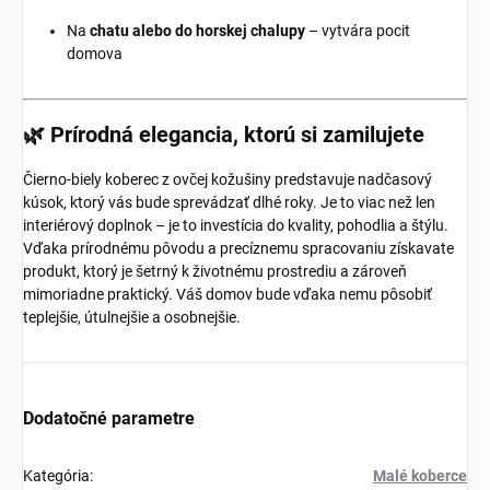
Na
chatu alebo do horskej chalupy
– vytvára pocit
domova
🌿 Prírodná elegancia, ktorú si zamilujete
Čierno-biely koberec z ovčej kožušiny predstavuje nadčasový
kúsok, ktorý vás bude sprevádzať dlhé roky. Je to viac než len
interiérový doplnok – je to investícia do kvality, pohodlia a štýlu.
Vďaka prírodnému pôvodu a precíznemu spracovaniu získavate
produkt, ktorý je šetrný k životnému prostrediu a zároveň
mimoriadne praktický. Váš domov bude vďaka nemu pôsobiť
teplejšie, útulnejšie a osobnejšie.
Dodatočné parametre
Kategória
:
Malé koberce