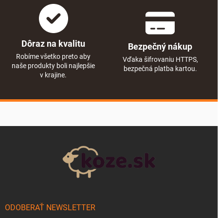
Dôraz na kvalitu
Bezpečný nákup
Robíme všetko preto aby
Vďaka šifrovaniu HTTPS,
naše produkty boli najlepšie
bezpečná platba kartou.
v krajine.
Zápätie
ODOBERAŤ NEWSLETTER