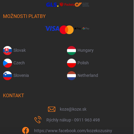
MOŽNOSTI PLATBY
Slovak
Hungary
Czech
Polish
Slovenia
Netherland
KONTAKT
koze
@
koze.sk
Rýchly nákup - 0911 963 498
https://www.facebook.com/kozekozusiny