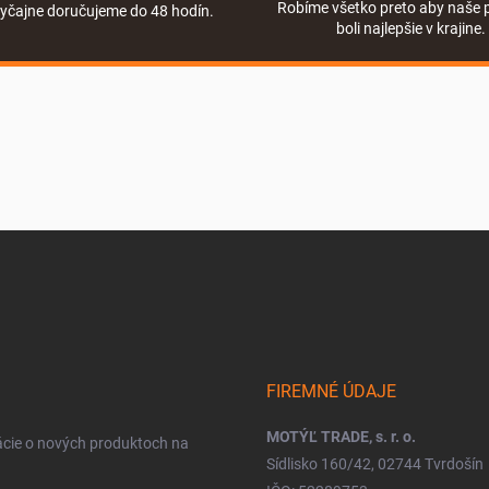
Robíme všetko preto aby naše 
yčajne doručujeme do 48 hodín.
boli najlepšie v krajine.
FIREMNÉ ÚDAJE
MOTÝĽ TRADE, s. r. o.
ácie o nových produktoch na
Sídlisko 160/42, 02744 Tvrdošín