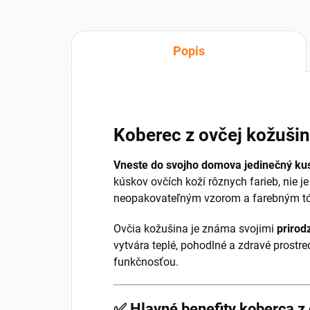
Popis
Koberec z ovčej kožušin
Vneste do svojho domova jedinečný kus
kúskov ovčích koží rôznych farieb, nie j
neopakovateľným vzorom a farebným tóno
Ovčia kožušina je známa svojimi
prirod
vytvára teplé, pohodlné a zdravé prostre
funkčnosťou.
✅ Hlavné benefity koberca z 