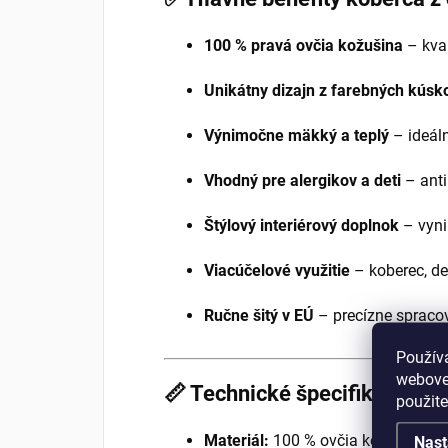
100 % pravá ovčia kožušina
– kval
Unikátny dizajn z farebných kúsk
Výnimočne mäkký a teplý
– ideál
Vhodný pre alergikov a deti
– anti
Štýlový interiérový doplnok
– vyni
Viacúčelové využitie
– koberec, de
Ručne šitý v EÚ
– precízne spracov
Použív
webovej
📏 Technické špecifikácie:
použit
Materiál:
100 % ovčia kožušina
Nast