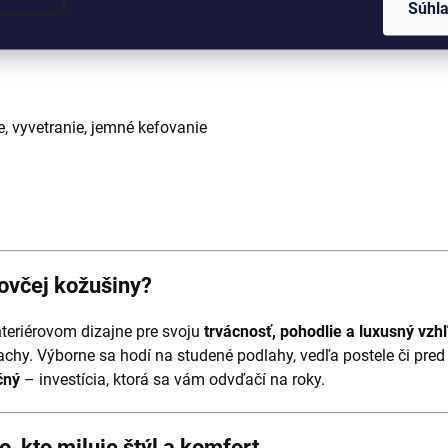
Súhl
, vyvetranie, jemné kefovanie
 ovčej kožušiny?
nteriérovom dizajne pre svoju
trvácnosť, pohodlie a luxusný vzh
achy. Výborne sa hodí na studené podlahy, vedľa postele či pred
čný
– investícia, ktorá sa vám odvďačí na roky.
, kto miluje štýl a komfort