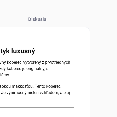
Diskusia
otyk luxusný
vny koberec, vytvorený z prvotriednych
dý koberec je originálny, s
iérov.
vysokou mäkkosťou. Tento koberec
y. Je výnimočný nielen vzhľadom, ale aj