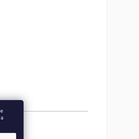
ie
 a