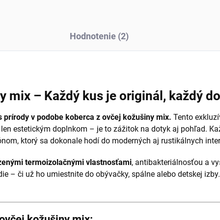
Hodnotenie (2)
y mix – Každý kus je originál, každý d
 prírody v podobe koberca z ovčej kožušiny mix.
Tento exkluzí
e len estetickým doplnkom – je to zážitok na dotyk aj pohľad. Kaž
m, ktorý sa dokonale hodí do moderných aj rustikálnych inter
zenými termoizolačnými vlastnosťami
, antibakteriálnosťou a 
die – či už ho umiestnite do obývačky, spálne alebo detskej izb
ovčej kožušiny mix: