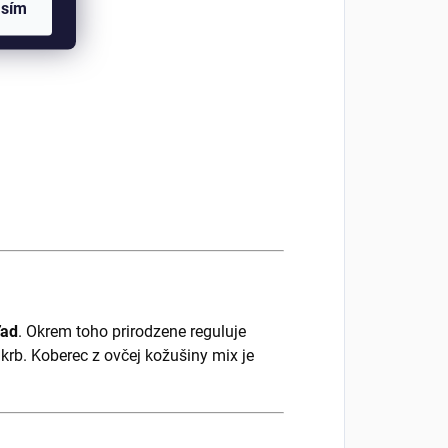
asím
ľad
. Okrem toho prirodzene reguluje
 krb. Koberec z ovčej kožušiny mix je