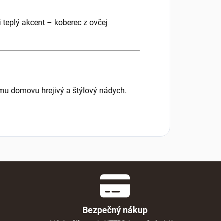
 teplý akcent – koberec z ovčej
šmu domovu hrejivý a štýlový nádych.
Bezpečný nákup