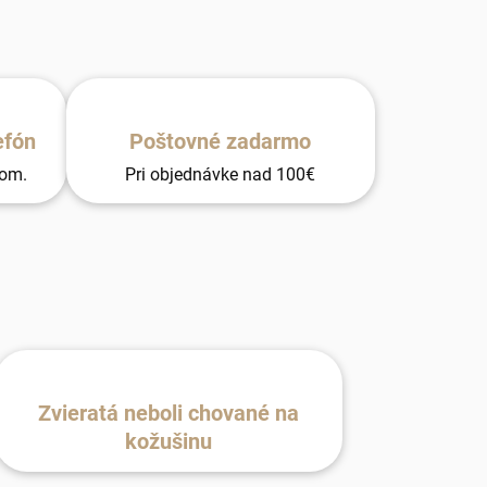
efón
Poštovné zadarmo
tom.
Pri objednávke nad 100€
Zvieratá neboli chované na
kožušinu