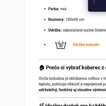
Farba:
mix
Rozmery:
100x60 cm
Údržba:
odporúčané suché čistenie
Údržba kožušín
🏠 Prečo si vybrať koberec z
Ovčia kožušina je obľúbenou voľbou v i
teplotu, pohlcuje vlhkosť a nepríjemné p
udržateľný, funkčný aj vizuálne výnimo
🛒 Ideálny darček pre každého