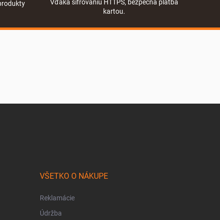
Vďaka šifrovaniu HTTPS, bezpečná platba
produkty
kartou.
VŠETKO O NÁKUPE
Reklamácie
Údržba