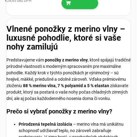
€28,45 bez DPH
Vlnené ponožky z merino vlny –
luxusné pohodlie, ktoré si vaše
nohy zamilujú
Predstavujeme vám
ponožky z merino vlny
, ktoré spájajú tradičné
prírodné vlastnosti s moderným spracovaním pre maximálne
pohodlie. Každý krok v týchto ponožkách je výnimočný – sú
hrejivé, mäkké, priedušné a odolné zároveň. Vďaka prémiovému
zloženiu
88 % merino vlna, 7 % polyamid a 5 % elastan
získavate
produkt, ktorý sa postará o vaše nohy počas chladných zimných
dní, ale aj počas každodenného nosenia doma či vonku.
Prečo si vybrať ponožky z merino vlny?
Prirodzená tepelná izolácia
– merino vlna má unikátnu
schopnosť udržiavať teplo, no zároveň zabraňuje
prehrievaniu. V zime hrejú, v prechodných obdobiach