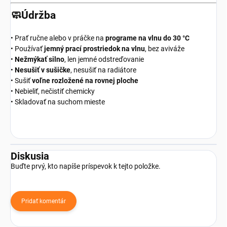
🧼Údržba
• Prať ručne alebo v práčke na
programe na vlnu do 30 °C
• Používať
jemný prací prostriedok na vlnu
, bez aviváže
•
Nežmýkať silno
, len jemné odstreďovanie
•
Nesušiť v sušičke
, nesušiť na radiátore
• Sušiť
voľne rozložené na rovnej ploche
• Nebieliť, nečistiť chemicky
• Skladovať na suchom mieste
Diskusia
Buďte prvý, kto napíše príspevok k tejto položke.
Pridať komentár