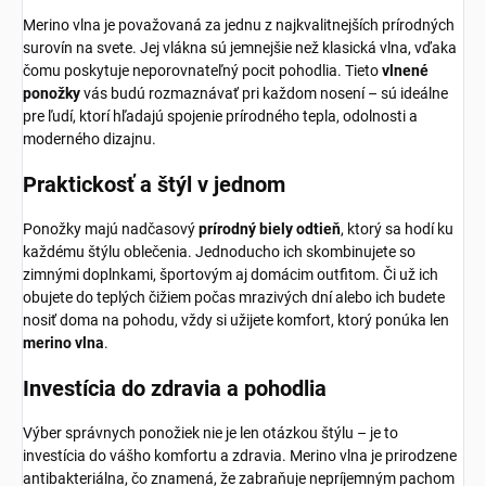
Merino vlna je považovaná za jednu z najkvalitnejších prírodných
surovín na svete. Jej vlákna sú jemnejšie než klasická vlna, vďaka
čomu poskytuje neporovnateľný pocit pohodlia. Tieto
vlnené
ponožky
vás budú rozmaznávať pri každom nosení – sú ideálne
pre ľudí, ktorí hľadajú spojenie prírodného tepla, odolnosti a
moderného dizajnu.
Praktickosť a štýl v jednom
Ponožky majú nadčasový
prírodný biely odtieň
, ktorý sa hodí ku
každému štýlu oblečenia. Jednoducho ich skombinujete so
zimnými doplnkami, športovým aj domácim outfitom. Či už ich
obujete do teplých čižiem počas mrazivých dní alebo ich budete
nosiť doma na pohodu, vždy si užijete komfort, ktorý ponúka len
merino vlna
.
Investícia do zdravia a pohodlia
Výber správnych ponožiek nie je len otázkou štýlu – je to
investícia do vášho komfortu a zdravia. Merino vlna je prirodzene
antibakteriálna, čo znamená, že zabraňuje nepríjemným pachom