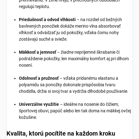
regulujú teplotu.
Priedušnosť a odvod vlhkosti
– na rozdiel od bežných
bavlnených ponožiek dokáže merino vlna absorbovať
vlhkosť a odvádzať ju od pokožky, vďaka čomu nohy
zostávajú suché a svieže.
Mäkkosť a jemnosť
– žiadne nepríjemné škrabanie či
podráždenie pokožky, len maximálny komfort aj pri dlhom
nosení.
Odolnosť a pružnosť
– vďaka pridanému elastanu a
polyamidu sa ponožky dokonale prispôsobia tvaru
chodidla, držia si svoj tvar a vydržia dlhodobé používanie.
Univerzálne využitie
– ideálne na nosenie do čižiem,
športovej obuvi, papúč alebo len tak doma na mäkkej ovčej
kožušine.
Kvalita, ktorú pocítite na každom kroku