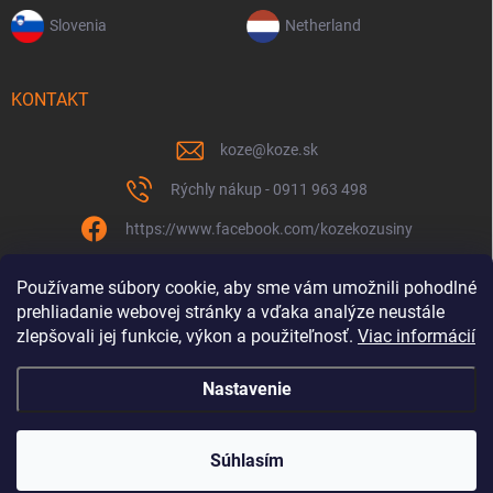
Slovenia
Netherland
KONTAKT
koze
@
koze.sk
Rýchly nákup - 0911 963 498
https://www.facebook.com/kozekozusiny
koze.sk
Používame súbory cookie, aby sme vám umožnili pohodlné
prehliadanie webovej stránky a vďaka analýze neustále
zlepšovali jej funkcie, výkon a použiteľnosť.
Viac informácií
Nastavenie
Spolu to ťaháme už 9 rokov
Copyright 2026
Koze.sk
. Všetky práva vyhradené.
Súhlasím
Vytvoril Shoptet