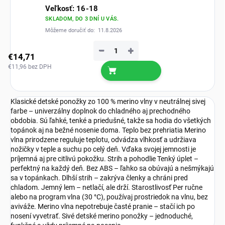
Veľkosť: 16-18
SKLADOM, DO 3 DNÍ U VÁS.
Môžeme doručiť do:
11.8.2026
−
+
€14,71
€11,96 bez DPH
Klasické detské ponožky zo 100 % merino vlny v neutrálnej sivej
farbe – univerzálny doplnok do chladného aj prechodného
obdobia. Sú ľahké, tenké a priedušné, takže sa hodia do všetkých
topánok aj na bežné nosenie doma. Teplo bez prehriatia Merino
vlna prirodzene reguluje teplotu, odvádza vlhkosť a udržiava
nožičky v teple a suchu po celý deň. Vďaka svojej jemnosti je
príjemná aj pre citlivú pokožku. Strih a pohodlie Tenký úplet –
perfektný na každý deň. Bez ABS – ľahko sa obúvajú a nešmýkajú
sa v topánkach. Dlhší strih – zakrýva členky a chráni pred
chladom. Jemný lem – netlačí, ale drží. Starostlivosť Per ručne
alebo na program vlna (30 °C), používaj prostriedok na vlnu, bez
aviváže. Merino vlna nepotrebuje časté pranie – stačí ich po
nosení vyvetrať. Sivé detské merino ponožky – jednoduché,