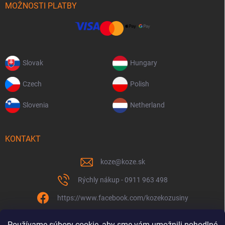
MOŽNOSTI PLATBY
Slovak
Hungary
Czech
Polish
Slovenia
Netherland
KONTAKT
koze
@
koze.sk
Rýchly nákup - 0911 963 498
https://www.facebook.com/kozekozusiny
koze.sk
Používame súbory cookie, aby sme vám umožnili pohodlné