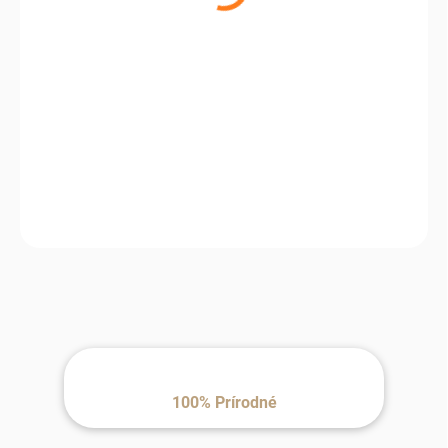
€14,71
€11,96 bez DPH
Jednotková cena:
100% Prírodné