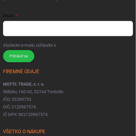
EMAIL
Vložením e-mailu súhlasíte s
podmienkami ochrany osobných údajov
Prihlásiť sa
FIREMNÉ ÚDAJE
MOTÝĽ TRADE, s. r. o.
Sídlisko 160/42, 02744 Tvrdošín
IČO: 52289753
DIČ: 2120967574
IČ DPH: SK2120967574
VŠETKO O NÁKUPE