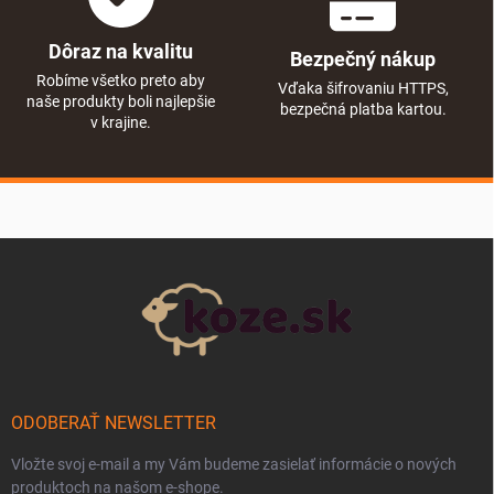
Dôraz na kvalitu
Bezpečný nákup
Robíme všetko preto aby
Vďaka šifrovaniu HTTPS,
naše produkty boli najlepšie
bezpečná platba kartou.
v krajine.
Zápätie
ODOBERAŤ NEWSLETTER
Vložte svoj e-mail a my Vám budeme zasielať informácie o nových
produktoch na našom e-shope.