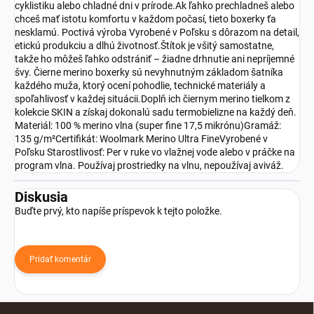
cyklistiku alebo chladné dni v prírode.Ak ľahko prechladneš alebo
chceš mať istotu komfortu v každom počasí, tieto boxerky ťa
nesklamú. Poctivá výroba Vyrobené v Poľsku s dôrazom na detail,
etickú produkciu a dlhú životnosť.Štítok je všitý samostatne,
takže ho môžeš ľahko odstrániť – žiadne drhnutie ani nepríjemné
švy. Čierne merino boxerky sú nevyhnutným základom šatníka
každého muža, ktorý ocení pohodlie, technické materiály a
spoľahlivosť v každej situácii.Doplň ich čiernym merino tielkom z
kolekcie SKIN a získaj dokonalú sadu termobielizne na každý deň.
Materiál: 100 % merino vlna (super fine 17,5 mikrónu)Gramáž:
135 g/m²Certifikát: Woolmark Merino Ultra FineVyrobené v
Poľsku Starostlivosť: Per v ruke vo vlažnej vode alebo v práčke na
program vlna. Používaj prostriedky na vlnu, nepoužívaj aviváž.
Diskusia
Buďte prvý, kto napíše príspevok k tejto položke.
Pridať komentár