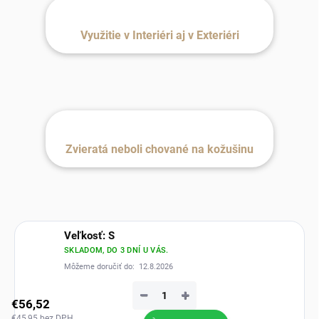
Využitie v Interiéri aj v Exteriéri
Zvieratá neboli chované na kožušinu
Veľkosť: S
SKLADOM, DO 3 DNÍ U VÁS.
Môžeme doručiť do:
12.8.2026
−
+
€56,52
€45,95 bez DPH