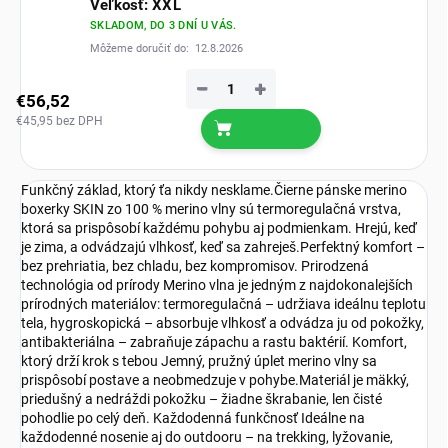
Veľkosť: XXL
SKLADOM, DO 3 DNÍ U VÁS.
Môžeme doručiť do:
12.8.2026
−
+
€56,52
€45,95 bez DPH
Funkčný základ, ktorý ťa nikdy nesklame.Čierne pánske merino
boxerky SKIN zo 100 % merino vlny sú termoregulačná vrstva,
ktorá sa prispôsobí každému pohybu aj podmienkam. Hrejú, keď
je zima, a odvádzajú vlhkosť, keď sa zahreješ.Perfektný komfort –
bez prehriatia, bez chladu, bez kompromisov. Prirodzená
technológia od prírody Merino vlna je jedným z najdokonalejších
prírodných materiálov: termoregulačná – udržiava ideálnu teplotu
tela, hygroskopická – absorbuje vlhkosť a odvádza ju od pokožky,
antibakteriálna – zabraňuje zápachu a rastu baktérií. Komfort,
ktorý drží krok s tebou Jemný, pružný úplet merino vlny sa
prispôsobí postave a neobmedzuje v pohybe.Materiál je mäkký,
priedušný a nedráždi pokožku – žiadne škrabanie, len čisté
pohodlie po celý deň. Každodenná funkčnosť Ideálne na
každodenné nosenie aj do outdooru – na trekking, lyžovanie,