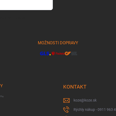
osobných údajov
MOŽNOSTI DOPRAVY
BY
KONTAKT
koze
@
koze.sk
Rýchly nákup - 0911 963 