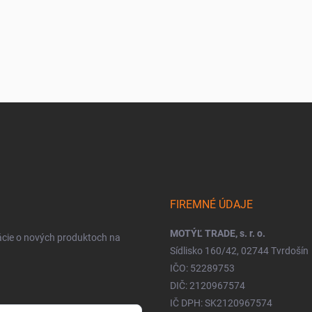
FIREMNÉ ÚDAJE
MOTÝĽ TRADE, s. r. o.
ácie o nových produktoch na
Sídlisko 160/42, 02744 Tvrdošín
IČO: 52289753
DIČ: 2120967574
IČ DPH: SK2120967574