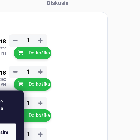
Diskusia
−
+
,18
 bez
Do košíka
DPH
−
+
,18
 bez
Do košíka
DPH
ie
−
+
,18
 a
 bez
Do košíka
DPH
asím
−
+
,18