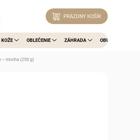
PRÁZDNY KOŠÍK
NÁKUPNÝ KOŠÍK
 KOŽE
OBLEČENIE
ZÁHRADA
OBUV
DOMÁ
e – mocha (250 g)
OPÝTAŤ SA