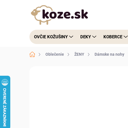
Prejsť na obsah
OVČIE KOŽUŠINY
DEKY
KOBERCE
Domov
Oblečenie
ŽENY
Dámske na nohy
Neohodnotené
Podrobnosti hodnote