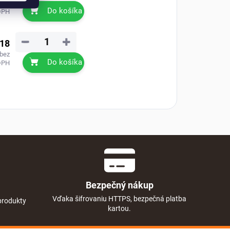
 bez
Do košíka
DPH
−
+
,18
 bez
Do košíka
DPH
Bezpečný nákup
Vďaka šifrovaniu HTTPS, bezpečná platba
produkty
kartou.