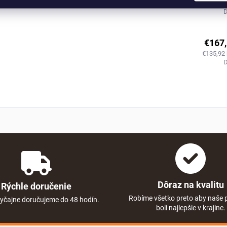
€135,92
€167
€135,92
Dôraz na kvalitu
Rýchle doručenie
Robíme všetko preto aby naše 
yčajne doručujeme do 48 hodín.
boli najlepšie v krajine.