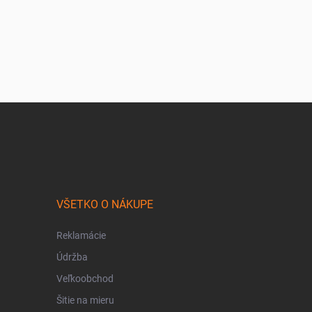
VŠETKO O NÁKUPE
Reklamácie
Údržba
Veľkoobchod
Šitie na mieru