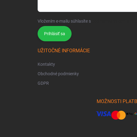
Vložením e-mailu súhlasíte s
podmienkami ochrany 
Prihlásiť sa
UŽITOČNÉ INFORMÁCIE
Kontakty
Obchodné podmienky
GDPR
MOŽNOSTI PLAT