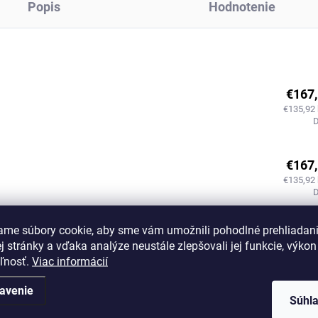
Popis
Hodnotenie
€167
€135,92
€167
€135,92
ame súbory cookie, aby sme vám umožnili pohodlné prehliadan
€167
 stránky a vďaka analýze neustále zlepšovali jej funkcie, výkon
€135,92
eľnosť.
Viac informácií
avenie
Súhl
€167