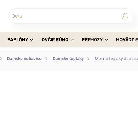
Hľadať
PAPLÓNY
OVČIE RÚNO
PREHOZY
HOVÄDZIE
Dámske nohavice
Dámske tepláky
Merino tepláky dámsk
nia
€167,18
€135,92 bez DPH
Jednotková cena:
DETAILNÉ INFORMÁCIE