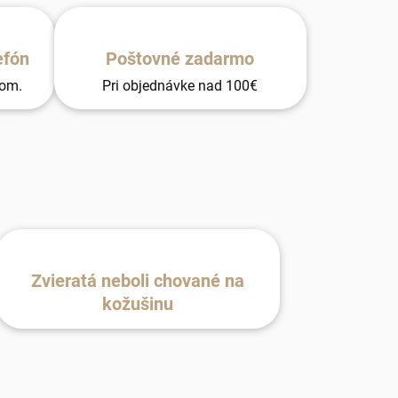
efón
Poštovné zadarmo
tom.
Pri objednávke nad 100€
Zvieratá neboli chované na
kožušinu