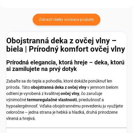
Zobraziť všetky súvisiace produkty
Obojstranná deka z ovčej vlny –
biela | Prírodný komfort ovčej vlny
Prírodná elegancia, ktorá hreje – deka, ktorú
si zamilujete na prvý dotyk
Zabaľte sa do tepla a pohodlia, ktoré dokáže ponúknuť len
príroda. Táto
obojstranná deka z ovčej vlny
v jemnom bielom
odtieni je vyrobená z kvalitnej
ovčej vlny
, čo zaručuje
výnimočné
termoregulačné vlastnosti
, priedušnosť a
hypoalergénnosť. Vďaka obojstrannému prevedeniu ju využijete
celoročne – jedna strana je hebká a hladká, druhá prirodzene
vlnená a hrejivá.