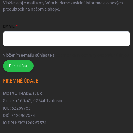
Vložte svoj e-mail a my Vám budeme zasielať informácie o nových
produktoch na našom e-shope.
EMAIL
Vložením e-mailu súhlasíte s
podmienkami ochrany osobných údajov
Prihlásiť sa
FIREMNÉ ÚDAJE
MOTÝĽ TRADE, s. r. o.
Sídlisko 160/42, 02744 Tvrdošín
IČO: 52289753
DIČ: 2120967574
IČ DPH: SK2120967574