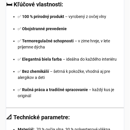
🛏️
Kľúčové vlastnosti:
✅
100 % prírodný produkt
– vyrobený z ovčej vlny
✅
Obojstranné prevedenie
✅
Termoregulačné schopnosti
– v zime hreje, v lete
príjemne dýcha
✅
Elegantná biela farba
– ideálna do každého interiéru
✅
Bez chemikálií
– šetrná k pokožke, vhodná aj pre
alergikov a deti
✅
Ručná práca a tradičné spracovanie
– každý kus je
originál
📐
Technické parametre:
Materiál:
70 % ovčia vlna, 30 % polyesterové vlákna