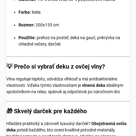
Farba:
biela
Rozmer:
200x155 cm
Použitie:
prehoz na posteľ, deka na gauč, prikrývka na
chladné večery, darček
💡
Prečo si vybrať deku z ovčej vlny?
Vlna reguluje teplotu, odvádza vlhkosť a má antibakteriálne
vlastnosti. Vďaka týmto vlastnostiam je
vlnená deka
ideálnym
spoločníkom na relax, spánok aj odpočinok po náročnom dni.
🎁
Skvelý darček pre každého
Hľadáte praktický a zároveň luxusný darček?
Obojstranná ovčia
deka
poteší každého, kto ocení kvalitné prírodné materiály,