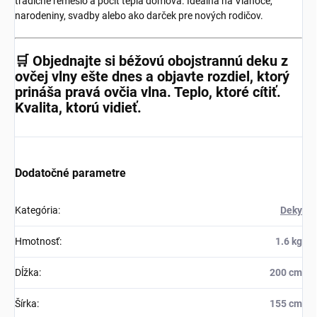
tradičné remeslo a pocit tepla domova. Ideálna na Vianoce,
narodeniny, svadby alebo ako darček pre nových rodičov.
🛒 Objednajte si
béžovú obojstrannú deku z
ovčej vlny
ešte dnes a objavte rozdiel, ktorý
prináša pravá
ovčia vlna
. Teplo, ktoré cítiť.
Kvalita, ktorú vidieť.
Dodatočné parametre
Kategória
:
Deky
Hmotnosť
:
1.6 kg
Dĺžka
:
200 cm
Šírka
:
155 cm