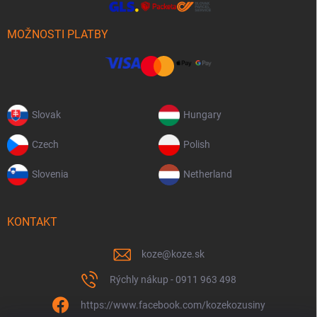
MOŽNOSTI PLATBY
Slovak
Hungary
Czech
Polish
Slovenia
Netherland
KONTAKT
koze
@
koze.sk
Rýchly nákup - 0911 963 498
https://www.facebook.com/kozekozusiny