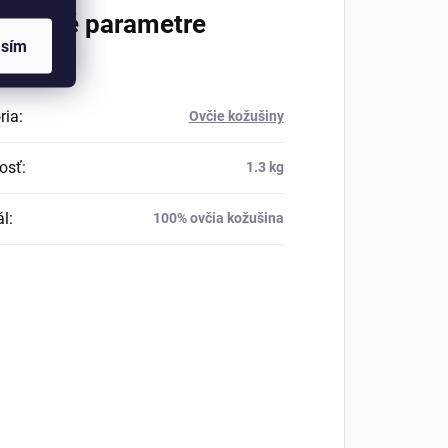
atočné parametre
asím
ria
:
Ovčie kožušiny
osť
:
1.3 kg
ál
:
100% ovčia kožušina