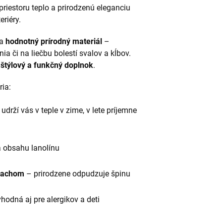
riestoru teplo a prirodzenú eleganciu
eriéry.
a
hodnotný prírodný materiál
–
ia či na liečbu bolestí svalov a kĺbov.
štýlový a funkčný doplnok
.
ria:
 udrží vás v teple v zime, v lete príjemne
 obsahu lanolínu
 pachom
– prirodzene odpudzuje špinu
hodná aj pre alergikov a deti