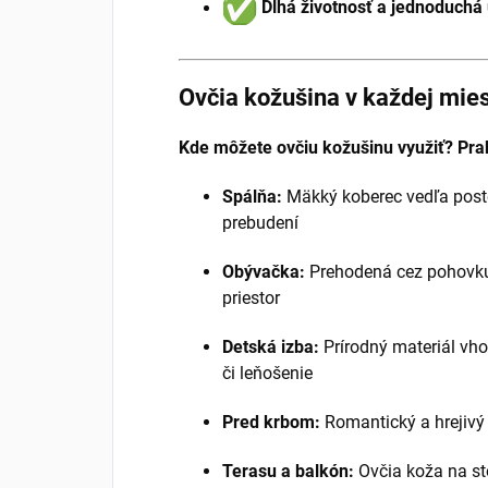
Dlhá životnosť a jednoduchá
Ovčia kožušina v každej mies
Kde môžete ovčiu kožušinu využiť? Pra
Spálňa:
Mäkký koberec vedľa post
prebudení
Obývačka:
Prehodená cez pohovku
priestor
Detská izba:
Prírodný materiál vho
či leňošenie
Pred krbom:
Romantický a hrejivý
Terasu a balkón:
Ovčia koža na st