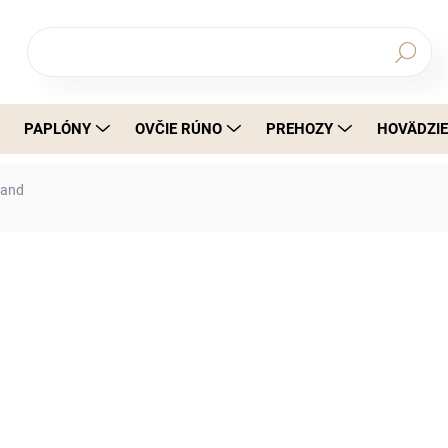
Hľadať
PAPLÓNY
OVČIE RÚNO
PREHOZY
HOVÄDZIE
land
a
€59,99
€48,77 bez DPH
Jednotková cena:
SKLADOM, DO 3 DNÍ U VÁS.
MÔŽEME DORUČIŤ DO:
11.8.2026
MOŽN