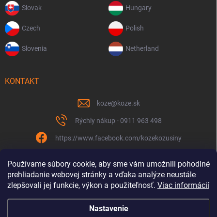
Slovak
Hungary
Czech
Polish
Slovenia
Netherland
KONTAKT
koze
@
koze.sk
Rýchly nákup - 0911 963 498
https://www.facebook.com/kozekozusiny
koze.sk
Používame súbory cookie, aby sme vám umožnili pohodlné
prehliadanie webovej stránky a vďaka analýze neustále
zlepšovali jej funkcie, výkon a použiteľnosť.
Viac informácií
Nastavenie
Spolu to ťaháme už 9 rokov