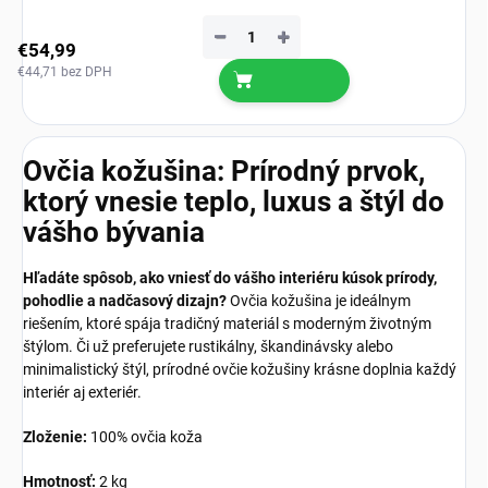
−
+
€54,99
€44,71 bez DPH
Ovčia kožušina: Prírodný prvok,
ktorý vnesie teplo, luxus a štýl do
vášho bývania
Hľadáte spôsob, ako vniesť do vášho interiéru kúsok prírody,
pohodlie a nadčasový dizajn?
Ovčia kožušina je ideálnym
riešením, ktoré spája tradičný materiál s moderným životným
štýlom. Či už preferujete rustikálny, škandinávsky alebo
minimalistický štýl, prírodné ovčie kožušiny krásne doplnia každý
interiér aj exteriér.
Zloženie:
100% ovčia koža
Hmotnosť:
2 kg