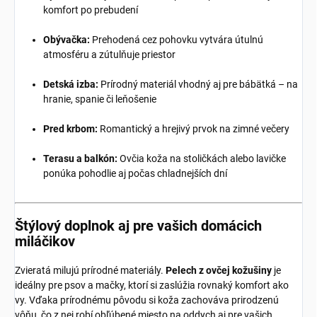
komfort po prebudení
Obývačka:
Prehodená cez pohovku vytvára útulnú
atmosféru a zútulňuje priestor
Detská izba:
Prírodný materiál vhodný aj pre bábätká – na
hranie, spanie či leňošenie
Pred krbom:
Romantický a hrejivý prvok na zimné večery
Terasu a balkón:
Ovčia koža na stoličkách alebo lavičke
ponúka pohodlie aj počas chladnejších dní
Štýlový doplnok aj pre vašich domácich
miláčikov
Zvieratá milujú prírodné materiály.
Pelech z ovčej kožušiny
je
ideálny pre psov a mačky, ktorí si zaslúžia rovnaký komfort ako
vy. Vďaka prírodnému pôvodu si koža zachováva prirodzenú
vôňu, čo z nej robí obľúbené miesto na oddych aj pre vašich