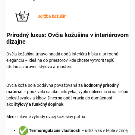
Údržba kožušín
Prírodný luxus: Ovčia kožušina v interiérovom
dizajne
Ovčia kožušina tmavo hnedá dodá interiéru hĺbku a prírodnú
eleganciu – ideálna do priestorov, kde chcete vytvoriť teplú,
útulnú a zároveň štýlovú atmosféru.
Ovčia koža bola oddávna považovaná za
hodnotný prírodný
materiál
– používala sa ako prikrývka, výplň oblečenia či na liečbu
bolestí svalov a kĺbov. Dnes sa opäť vracia do domácností
ako
štýlový a funkčný doplnok
.
Medzi hlavné výhody ovčej kožušiny patria:
Termoregulačné vlastnosti
– udrží vás v teple v zime,