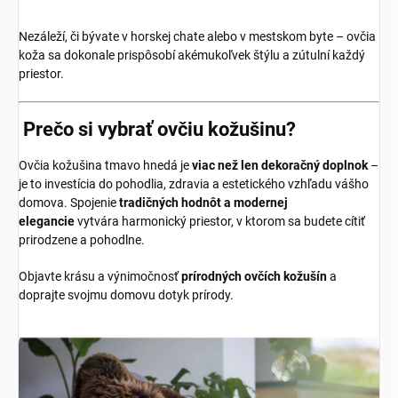
Nezáleží, či bývate v horskej chate alebo v mestskom byte – ovčia
koža sa dokonale prispôsobí akémukoľvek štýlu a zútulní každý
priestor.
Prečo si vybrať ovčiu kožušinu?
Ovčia kožušina tmavo hnedá je
viac než len dekoračný doplnok
–
je to investícia do pohodlia, zdravia a estetického vzhľadu vášho
domova. Spojenie
tradičných hodnôt a modernej
elegancie
vytvára harmonický priestor, v ktorom sa budete cítiť
prirodzene a pohodlne.
Objavte krásu a výnimočnosť
prírodných ovčích kožušín
a
doprajte svojmu domovu dotyk prírody.