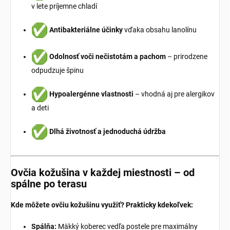
v lete príjemne chladí
Antibakteriálne účinky
vďaka obsahu lanolínu
Odolnosť voči nečistotám a pachom
– prirodzene
odpudzuje špinu
Hypoalergénne vlastnosti
– vhodná aj pre alergikov
a deti
Dlhá životnosť a jednoduchá údržba
Ovčia kožušina v každej miestnosti – od
spálne po terasu
Kde môžete ovčiu kožušinu využiť? Prakticky kdekoľvek:
Spálňa:
Mäkký koberec vedľa postele pre maximálny