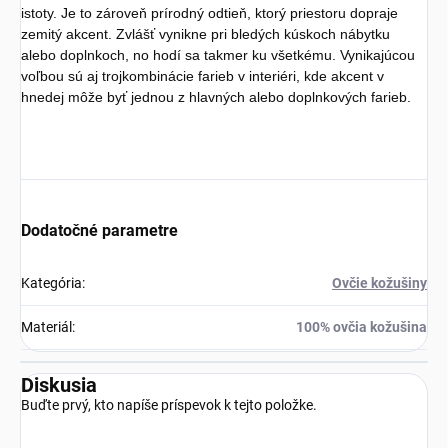
istoty. Je to zároveň prírodný odtieň, ktorý priestoru dopraje
zemitý akcent. Zvlášť vynikne pri bledých kúskoch nábytku
alebo doplnkoch, no hodí sa takmer ku všetkému. Vynikajúcou
voľbou sú aj trojkombinácie farieb v interiéri, kde akcent v
hnedej môže byť jednou z hlavných alebo doplnkových farieb.
Dodatočné parametre
Kategória
:
Ovčie kožušiny
Materiál
:
100% ovčia kožušina
Diskusia
Buďte prvý, kto napíše príspevok k tejto položke.