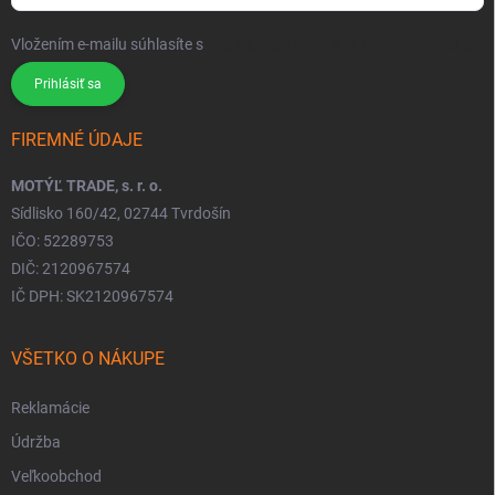
Vložením e-mailu súhlasíte s
podmienkami ochrany osobných údajov
Prihlásiť sa
FIREMNÉ ÚDAJE
MOTÝĽ TRADE, s. r. o.
Sídlisko 160/42, 02744 Tvrdošín
IČO: 52289753
DIČ: 2120967574
IČ DPH: SK2120967574
VŠETKO O NÁKUPE
Reklamácie
Údržba
Veľkoobchod