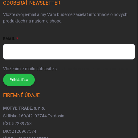
ODOBERAŤ NEWSLETTER
Vložte svoj e-mail a my Vám budeme zasielať informácie o nových
produktoch na našom e-shope.
EMAIL
Vložením e-mailu súhlasíte s
podmienkami ochrany osobných údajov
Prihlásiť sa
FIREMNÉ ÚDAJE
MOTÝĽ TRADE, s. r. o.
Sídlisko 160/42, 02744 Tvrdošín
IČO: 52289753
DIČ: 2120967574