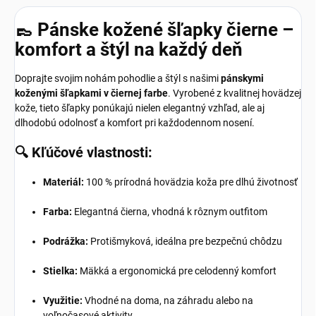
👞 Pánske kožené šľapky čierne –
komfort a štýl na každý deň
Doprajte svojim nohám pohodlie a štýl s našimi
pánskymi
koženými šľapkami v čiernej farbe
.
Vyrobené z kvalitnej hovädzej
kože, tieto šľapky ponúkajú nielen elegantný vzhľad, ale aj
dlhodobú odolnosť a komfort pri každodennom nosení.
🔍
Kľúčové vlastnosti:
Materiál:
100 % prírodná hovädzia koža pre dlhú životnosť
Farba:
Elegantná čierna, vhodná k rôznym outfitom
Podrážka:
Protišmyková, ideálna pre bezpečnú chôdzu
Stielka:
Mäkká a ergonomická pre celodenný komfort
Využitie:
Vhodné na doma, na záhradu alebo na
voľnočasové aktivity