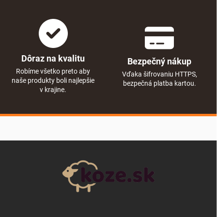
Dôraz na kvalitu
Bezpečný nákup
Robíme všetko preto aby
Vďaka šifrovaniu HTTPS,
naše produkty boli najlepšie
bezpečná platba kartou.
v krajine.
Zápätie