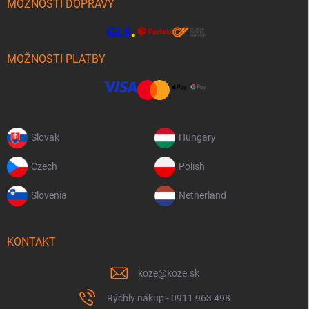
MOŽNOSTI DOPRAVY
MOŽNOSTI PLATBY
Slovak
Hungary
Czech
Polish
Slovenia
Netherland
KONTAKT
koze
@
koze.sk
Rýchly nákup - 0911 963 498