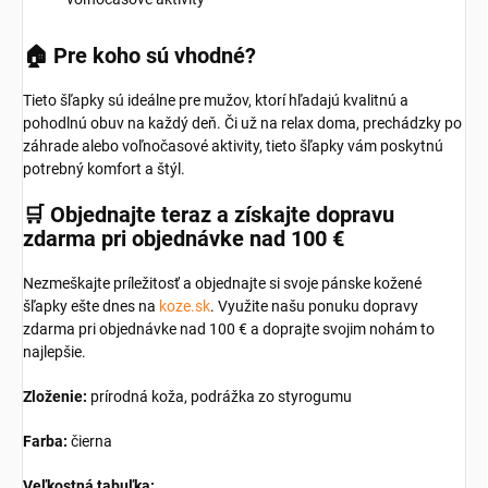
🏠
Pre koho sú vhodné?
Tieto šľapky sú ideálne pre mužov, ktorí hľadajú kvalitnú a
pohodlnú obuv na každý deň.
Či už na relax doma, prechádzky po
záhrade alebo voľnočasové aktivity, tieto šľapky vám poskytnú
potrebný komfort a štýl.
🛒
Objednajte teraz a získajte dopravu
zdarma pri objednávke nad 100 €
Nezmeškajte príležitosť a objednajte si svoje pánske kožené
šľapky ešte dnes na
koze.sk
.
Využite našu ponuku dopravy
zdarma pri objednávke nad 100 € a doprajte svojim nohám to
najlepšie.
Zloženie:
prírodná koža, podrážka zo styrogumu
Farba:
čierna
Veľkostná tabuľka: