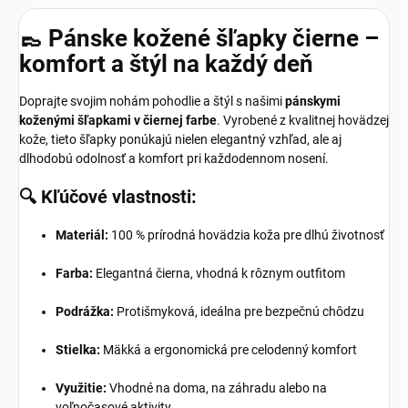
👞 Pánske kožené šľapky čierne –
komfort a štýl na každý deň
Doprajte svojim nohám pohodlie a štýl s našimi
pánskymi
koženými šľapkami v čiernej farbe
.
Vyrobené z kvalitnej hovädzej
kože, tieto šľapky ponúkajú nielen elegantný vzhľad, ale aj
dlhodobú odolnosť a komfort pri každodennom nosení.
🔍
Kľúčové vlastnosti:
Materiál:
100 % prírodná hovädzia koža pre dlhú životnosť
Farba:
Elegantná čierna, vhodná k rôznym outfitom
Podrážka:
Protišmyková, ideálna pre bezpečnú chôdzu
Stielka:
Mäkká a ergonomická pre celodenný komfort
Využitie:
Vhodné na doma, na záhradu alebo na
voľnočasové aktivity