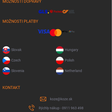
MOŽNOSTI DOPRAVY
MOŽNOSTI PLATBY
Slovak
Hungary
Czech
Polish
Slovenia
Netherland
KONTAKT
koze
@
koze.sk
Rýchly nákup - 0911 963 498