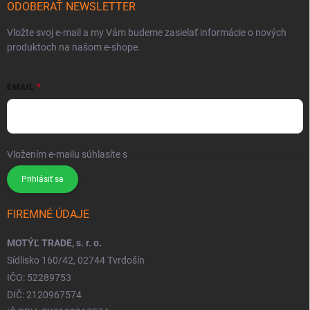
ODOBERAŤ NEWSLETTER
Vložte svoj e-mail a my Vám budeme zasielať informácie o nových
produktoch na našom e-shope.
EMAIL
Vložením e-mailu súhlasíte s
podmienkami ochrany osobných údajov
Prihlásiť sa
FIREMNÉ ÚDAJE
MOTÝĽ TRADE, s. r. o.
Sídlisko 160/42, 02744 Tvrdošín
IČO: 52289753
DIČ: 2120967574