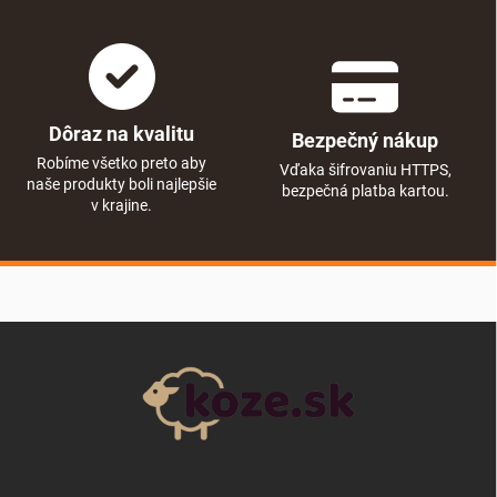
Dôraz na kvalitu
Bezpečný nákup
Robíme všetko preto aby
Vďaka šifrovaniu HTTPS,
naše produkty boli najlepšie
bezpečná platba kartou.
v krajine.
Zápätie