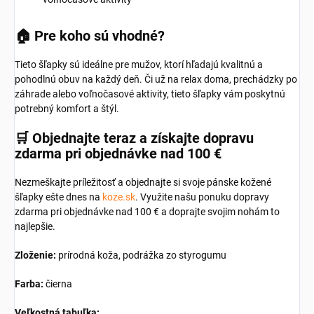
🏠
Pre koho sú vhodné?
Tieto šľapky sú ideálne pre mužov, ktorí hľadajú kvalitnú a
pohodlnú obuv na každý deň.
Či už na relax doma, prechádzky po
záhrade alebo voľnočasové aktivity, tieto šľapky vám poskytnú
potrebný komfort a štýl.
🛒
Objednajte teraz a získajte dopravu
zdarma pri objednávke nad 100 €
Nezmeškajte príležitosť a objednajte si svoje pánske kožené
šľapky ešte dnes na
koze.sk
.
Využite našu ponuku dopravy
zdarma pri objednávke nad 100 € a doprajte svojim nohám to
najlepšie.
Zloženie:
prírodná koža, podrážka zo styrogumu
Farba:
čierna
Veľkostná tabuľka: