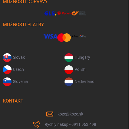
MOŽNOSTI DOPRAVY
MOŽNOSTI PLATBY
Slovak
Hungary
Czech
Polish
Slovenia
Netherland
KONTAKT
koze
@
koze.sk
Rýchly nákup - 0911 963 498