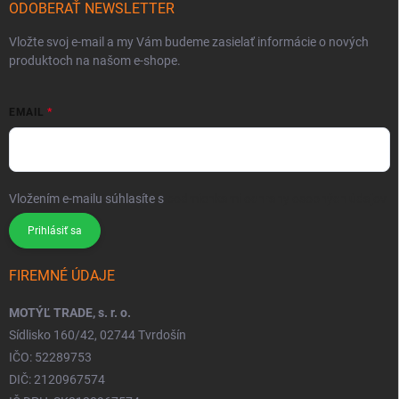
ODOBERAŤ NEWSLETTER
Vložte svoj e-mail a my Vám budeme zasielať informácie o nových
produktoch na našom e-shope.
EMAIL
Vložením e-mailu súhlasíte s
podmienkami ochrany osobných údajov
Prihlásiť sa
FIREMNÉ ÚDAJE
MOTÝĽ TRADE, s. r. o.
Sídlisko 160/42, 02744 Tvrdošín
IČO: 52289753
DIČ: 2120967574