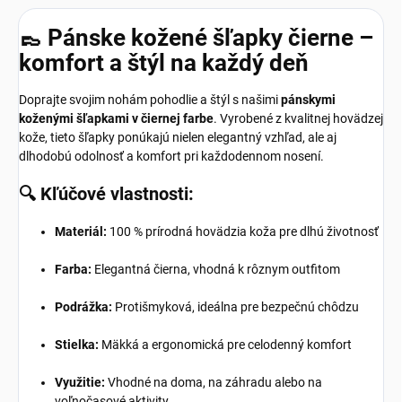
👞 Pánske kožené šľapky čierne –
komfort a štýl na každý deň
Doprajte svojim nohám pohodlie a štýl s našimi
pánskymi
koženými šľapkami v čiernej farbe
.
Vyrobené z kvalitnej hovädzej
kože, tieto šľapky ponúkajú nielen elegantný vzhľad, ale aj
dlhodobú odolnosť a komfort pri každodennom nosení.
🔍
Kľúčové vlastnosti:
Materiál:
100 % prírodná hovädzia koža pre dlhú životnosť
Farba:
Elegantná čierna, vhodná k rôznym outfitom
Podrážka:
Protišmyková, ideálna pre bezpečnú chôdzu
Stielka:
Mäkká a ergonomická pre celodenný komfort
Využitie:
Vhodné na doma, na záhradu alebo na
voľnočasové aktivity