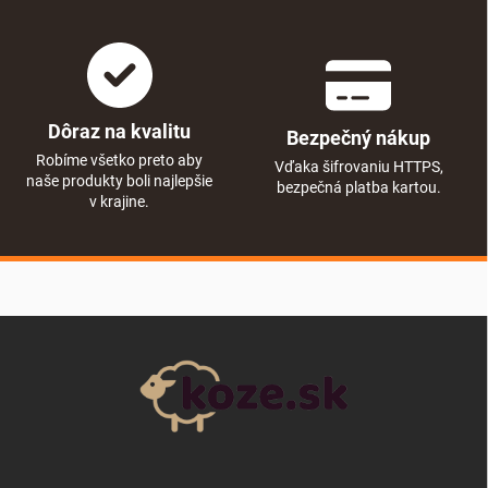
Dôraz na kvalitu
Bezpečný nákup
Robíme všetko preto aby
Vďaka šifrovaniu HTTPS,
naše produkty boli najlepšie
bezpečná platba kartou.
v krajine.
Zápätie