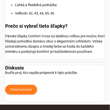
Ľahká a flexibilná podrážka
Veľkosti: 42, 43, 44, 45, 46
Prečo si vybrať tieto šľapky?
Pánske šľapky Comfort Cross sú ideálnou voľbou pre mužov, ktorí
hľadajú pohodlnú domácu obuv s elegantným vzhľadom. Vďaka
univerzálnemu dizajnu a hnedej farbe sa hodia do každého
interiéru a poskytujú komfort pri každodennom používaní.
Diskusia
Buďte prvý, kto napíše príspevok k tejto položke.
Pridať komentár