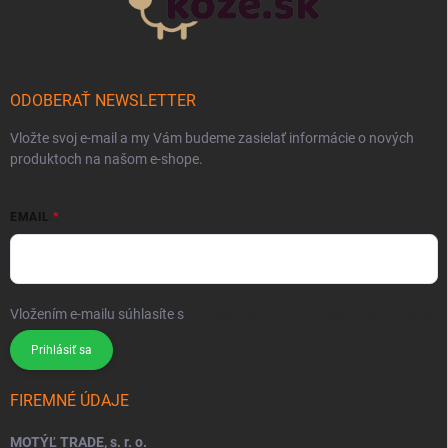
ODOBERAŤ NEWSLETTER
Vložte svoj e-mail a my Vám budeme zasielať informácie o nových
produktoch na našom e-shope.
EMAIL
Vložením e-mailu súhlasíte s
podmienkami ochrany osobných údajov
Prihlásiť sa
FIREMNÉ ÚDAJE
MOTÝĽ TRADE, s. r. o.