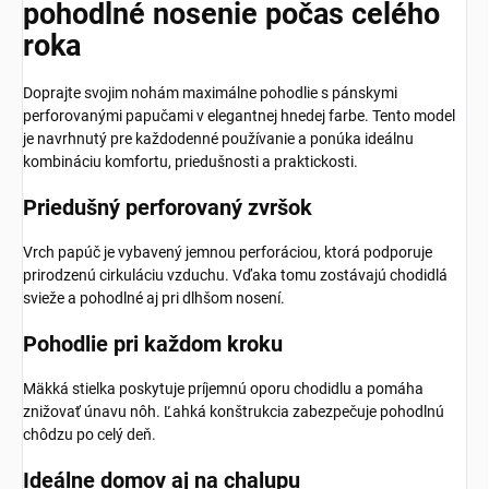
pohodlné nosenie počas celého
roka
Doprajte svojim nohám maximálne pohodlie s pánskymi
perforovanými papučami v elegantnej hnedej farbe. Tento model
je navrhnutý pre každodenné používanie a ponúka ideálnu
kombináciu komfortu, priedušnosti a praktickosti.
Priedušný perforovaný zvršok
Vrch papúč je vybavený jemnou perforáciou, ktorá podporuje
prirodzenú cirkuláciu vzduchu. Vďaka tomu zostávajú chodidlá
svieže a pohodlné aj pri dlhšom nosení.
Pohodlie pri každom kroku
Mäkká stielka poskytuje príjemnú oporu chodidlu a pomáha
znižovať únavu nôh. Ľahká konštrukcia zabezpečuje pohodlnú
chôdzu po celý deň.
Ideálne domov aj na chalupu