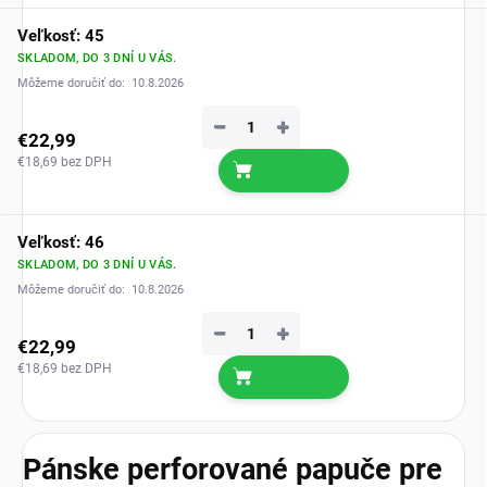
Veľkosť: 45
SKLADOM, DO 3 DNÍ U VÁS.
Môžeme doručiť do:
10.8.2026
−
+
€22,99
€18,69 bez DPH
Veľkosť: 46
SKLADOM, DO 3 DNÍ U VÁS.
Môžeme doručiť do:
10.8.2026
−
+
€22,99
€18,69 bez DPH
Pánske perforované papuče pre