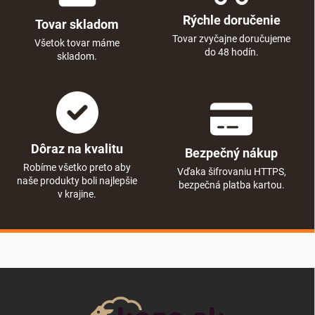
Rýchle doručenie
Tovar skladom
Tovar zvyčajne doručujeme
Všetok tovar máme
do 48 hodín.
skladom.
Dôraz na kvalitu
Bezpečný nákup
Robíme všetko preto aby
Vďaka šifrovaniu HTTPS,
naše produkty boli najlepšie
bezpečná platba kartou.
v krajine.
Zápätie