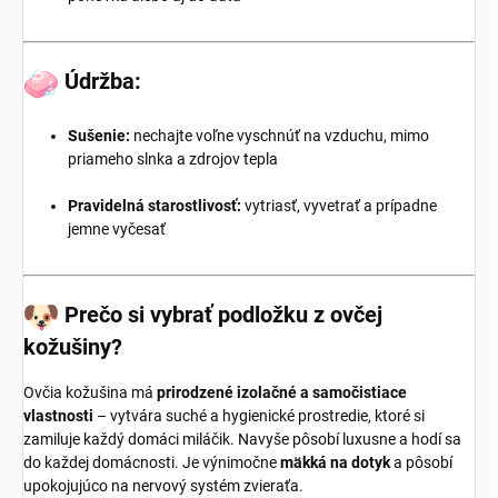
Údržba:
Sušenie:
nechajte voľne vyschnúť na vzduchu, mimo
priameho slnka a zdrojov tepla
Pravidelná starostlivosť:
vytriasť, vyvetrať a prípadne
jemne vyčesať
Prečo si vybrať podložku z ovčej
kožušiny?
Ovčia kožušina má
prirodzené izolačné a samočistiace
vlastnosti
– vytvára suché a hygienické prostredie, ktoré si
zamiluje každý domáci miláčik. Navyše pôsobí luxusne a hodí sa
do každej domácnosti. Je výnimočne
mäkká na dotyk
a pôsobí
upokojujúco na nervový systém zvieraťa.