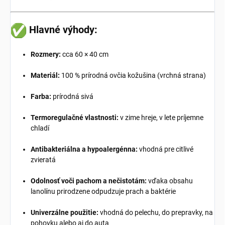
Hlavné výhody:
Rozmery:
cca 60 × 40 cm
Materiál:
100 % prírodná ovčia kožušina (vrchná strana)
Farba:
prírodná sivá
Termoregulačné vlastnosti:
v zime hreje, v lete príjemne
chladí
Antibakteriálna a hypoalergénna:
vhodná pre citlivé
zvieratá
Odolnosť voči pachom a nečistotám:
vďaka obsahu
lanolínu prirodzene odpudzuje prach a baktérie
Univerzálne použitie:
vhodná do pelechu, do prepravky, na
pohovku alebo aj do auta