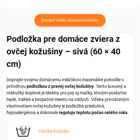
Zobraziť všetky súvisiace produkty
Podložka pre domáce zviera z
ovčej kožušiny – sivá (60 × 40
cm)
Doprajte svojmu domácemu miláčikovi maximálne pohodlie s
prírodnou
podložkou z pravej ovčej kožušiny
. Tento luxusný a
mäkučký doplnok je ideálny pre psy aj mačky, ktorým poskytne
teplé, mäkké a bezpečné miesto na oddych. Vďaka prirodzeným
vlastnostiam ovčej kožušiny je podložka priedušná,
hypoalergénna a dokonale
reguluje teplotu počas celého roka
.
Údržba kožušín