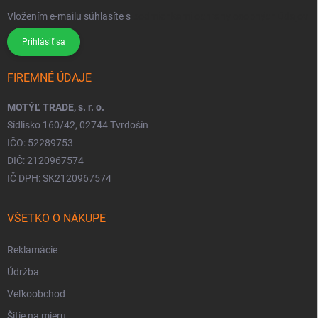
Vložením e-mailu súhlasíte s
podmienkami ochrany osobných údajov
Prihlásiť sa
FIREMNÉ ÚDAJE
MOTÝĽ TRADE, s. r. o.
Sídlisko 160/42, 02744 Tvrdošín
IČO: 52289753
DIČ: 2120967574
IČ DPH: SK2120967574
VŠETKO O NÁKUPE
Reklamácie
Údržba
Veľkoobchod
Šitie na mieru