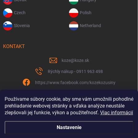
Czech
Polish
Slovenia
Netherland
KONTAKT
koze
@
koze.sk
Rýchly nákup - 0911 963 498
https://www.facebook.com/kozekozusiny
koze.sk
Používame súbory cookie, aby sme vám umožnili pohodlné
prehliadanie webovej stránky a vďaka analýze neustále
zlepšovali jej funkcie, výkon a použiteľnosť.
Viac informácií
Nastavenie
Spolu to ťaháme už 9 rokov