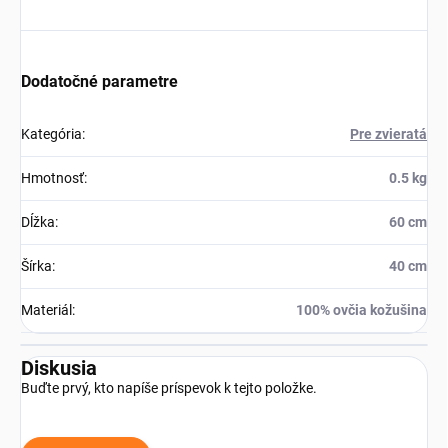
Dodatočné parametre
Kategória
:
Pre zvieratá
Hmotnosť
:
0.5 kg
Dĺžka
:
60 cm
Šírka
:
40 cm
Materiál
:
100% ovčia kožušina
Diskusia
Buďte prvý, kto napíše príspevok k tejto položke.