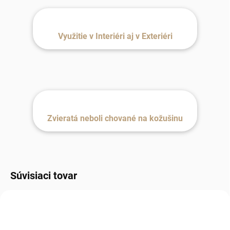
Využitie v Interiéri aj v Exteriéri
Zvieratá neboli chované na kožušinu
Súvisiaci tovar
MILÁČIK ZÁKAZNÍKOV
TIP NA DARČEK
TIP NA DARČEK