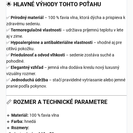
🌟
HLAVNÉ VÝHODY TOHTO POŤAHU
✅
Prírodný materiál
– 100 % ťavia vlna, ktorá dýcha a prispieva k
zdravému sedeniu.
✅
Termoregulačné vlastnosti
– udržiava príjemnú teplotu v lete
aj v zime.
✅
Hypoalergénne a antibakteriálne vlastnosti
– vhodné aj pre
citlivú pokožku.
✅
Priedušnosť a odvod vlhkosti
– sedenie zostáva suché a
pohodlné.
✅
Elegantný vzhľad
– jemná vlna dodáva kreslu nový luxusný
vizuálny rozmer.
✅
Jednoduchá údržba
– stačí pravidelné vytriasanie alebo jemné
pranie podľa pokynov.
📏
ROZMER A TECHNICKÉ PARAMETRE
🔹
Materiál:
100 % ťavia vlna
🔹
Farba:
hnedá
🔹
Rozmery: