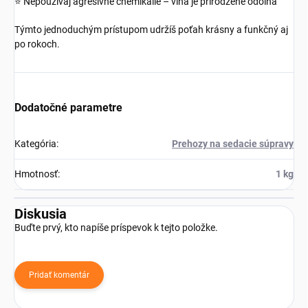
⭐ Nepoužívaj agresívne chemikálie – vlna je prirodzene odolná
Týmto jednoduchým prístupom udržíš poťah krásny a funkčný aj
po rokoch.
Dodatočné parametre
Kategória
:
Prehozy na sedacie súpravy
Hmotnosť
:
1 kg
Diskusia
Buďte prvý, kto napíše príspevok k tejto položke.
Pridať komentár