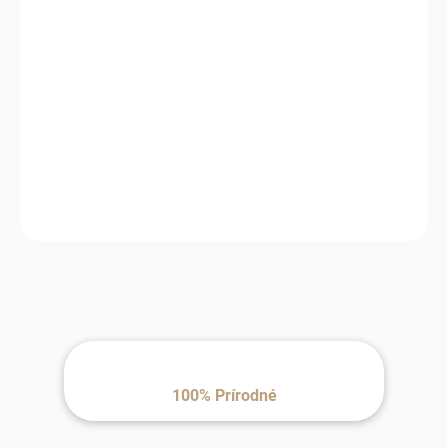
−
+
Pridať do košíka
Prírodná ťavia vlna premení každé sedenie na príjemný oddych
a dodá vášmu domovu pocit skutočného komfortu.
100% Prírodné