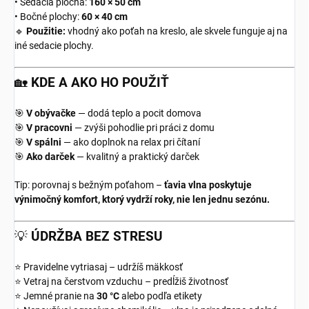
• Sedacia plocha:
160 × 50 cm
• Bočné plochy:
60 × 40 cm
🔹
Použitie:
vhodný ako poťah na kreslo, ale skvele funguje aj na
iné sedacie plochy.
🏡
KDE A AKO HO POUŽIŤ
🎯
V obývačke
— dodá teplo a pocit domova
🎯
V pracovni
— zvýši pohodlie pri práci z domu
🎯
V spálni
— ako doplnok na relax pri čítaní
🎯
Ako darček
— kvalitný a praktický darček
Tip: porovnaj s bežným poťahom –
ťavia vlna poskytuje
výnimočný komfort, ktorý vydrží roky, nie len jednu sezónu.
💡
ÚDRŽBA BEZ STRESU
⭐ Pravidelne vytriasaj – udržíš mäkkosť
⭐ Vetraj na čerstvom vzduchu – predĺžiš životnosť
⭐ Jemné pranie na
30 °C
alebo podľa etikety