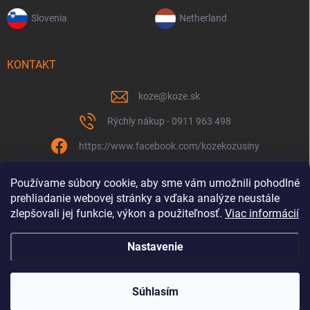
Slovenia
Netherland
KONTAKT
koze
@
koze.sk
Rýchly nákup - 0911 963 498
https://www.facebook.com/kozekozusiny
koze.sk
Používame súbory cookie, aby sme vám umožnili pohodlné
prehliadanie webovej stránky a vďaka analýze neustále
zlepšovali jej funkcie, výkon a použiteľnosť.
Viac informácií
Nastavenie
Spolu to ťaháme už 9 rokov
Copyright 2026
Koze.sk
. Všetky práva vyhradené.
Súhlasím
Vytvoril Shoptet