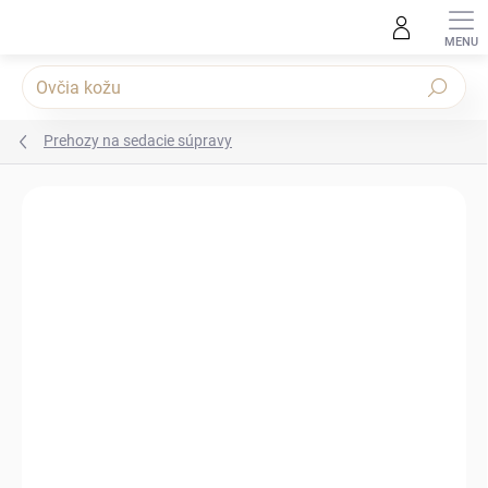
Prejsť na obsah
Hľadať
Prehozy na sedacie súpravy
Podrobnosti hodnotenia
Neohodnotené