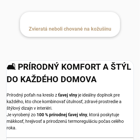
Zvieratá neboli chované na kožušinu
🛋️ PRÍRODNÝ KOMFORT A ŠTÝL
DO KAŽDÉHO DOMOVA
Prírodný poťah na kreslo z
ťavej vlny
je ideálny doplnok pre
každého, kto chce kombinovať útulnosť, zdravé prostredie a
štýlový dizajn v interiéri.
Je vyrobený zo
100 % prírodnej ťavej vlny
, ktorá poskytuje
mäkkosť, hrejivosť a prirodzenú termoreguláciu počas celého
roka.