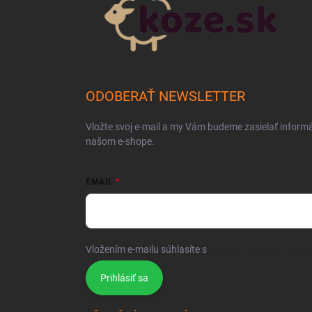
ODOBERAŤ NEWSLETTER
Vložte svoj e-mail a my Vám budeme zasielať inform
našom e-shope.
EMAIL
Vložením e-mailu súhlasíte s
podmienkami ochrany 
Prihlásiť sa