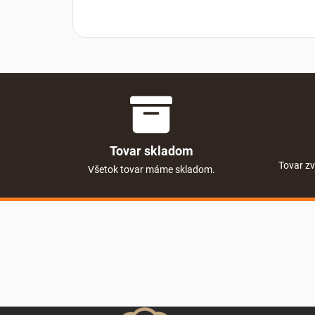
Tovar skladom
Tovar zv
Všetok tovar máme skladom.
Zápätie