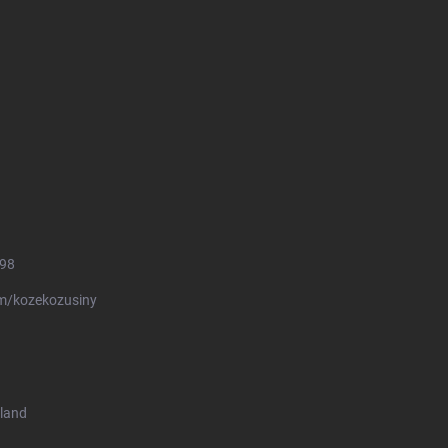
498
m/kozekozusiny
land