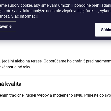
ame súbory cookie, aby sme vám umožnili pohodlné prehliadan
a udržiava
 stránky a vďaka analýze neustále zlepšovali jej funkcie, výkon
eľnosť.
Viac informácií
ekorácia v interiéri
avenie
Súhl
šie priestory
i, jedálni alebo na terase. Odporúčame ho chrániť pred nadme
nkčnosť dlhé roky.
á kvalita
ním tradičnej ručnej výroby a moderného štýlu. Prineste do sv