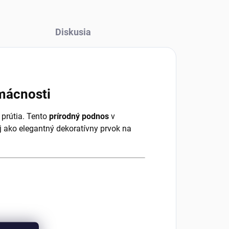
Diskusia
mácnosti
 prútia. Tento
prírodný podnos
v
j ako elegantný dekoratívny prvok na