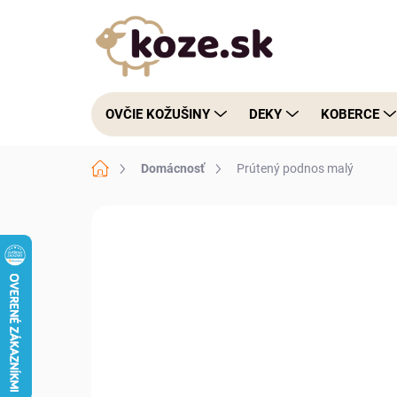
Prejsť na obsah
OVČIE KOŽUŠINY
DEKY
KOBERCE
Domov
Domácnosť
Prútený podnos malý
1 hodnotenie
Podrobnosti hodnoteni
NOVINKA