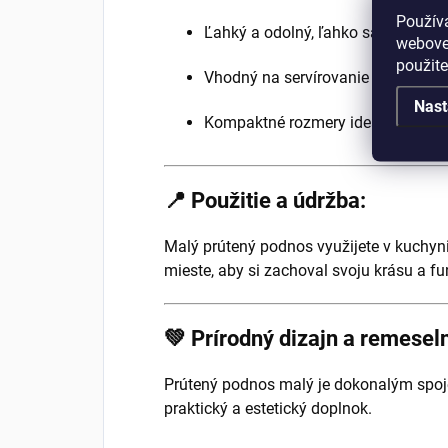
Použív
Ľahký a odolný, ľahko sa prenáša 
webovej
použit
Vhodný na servírovanie alebo ako d
Nast
Kompaktné rozmery ideálne na men
📍 Použitie a údržba:
Malý prútený podnos využijete v kuchyn
mieste, aby si zachoval svoju krásu a fu
💚 Prírodný dizajn a remeseln
Prútený podnos malý je dokonalým spoje
praktický a estetický doplnok.