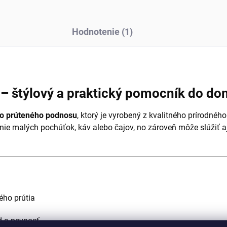
Hodnotenie (1)
 – štýlový a praktický pomocník do do
o prúteného podnosu
, ktorý je vyrobený z kvalitného prírodného
ie malých pochúťok, káv alebo čajov, no zároveň môže slúžiť a
ého prútia
d a pevnosť