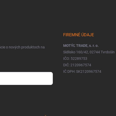
FIREMNÉ ÚDAJE
MOTÝĽ TRADE, s. r. o.
ácie o nových produktoch na
Sídlisko 160/42, 02744 Tvrdošín
IČO: 52289753
DIČ: 2120967574
IČ DPH: SK2120967574
osobných údajov