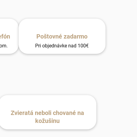
efón
Poštovné zadarmo
tom.
Pri objednávke nad 100€
Zvieratá neboli chované na
kožušinu