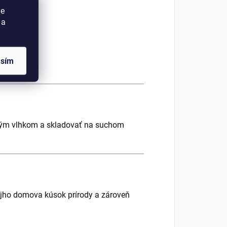
ie
 a
asím
rným vlhkom a skladovať na suchom
ojho domova kúsok prírody a zároveň