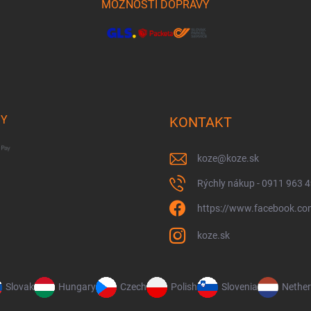
MOŽNOSTI DOPRAVY
BY
KONTAKT
koze
@
koze.sk
Rýchly nákup - 0911 963 
https://www.facebook.co
koze.sk
Slovak
Hungary
Czech
Polish
Slovenia
Nether