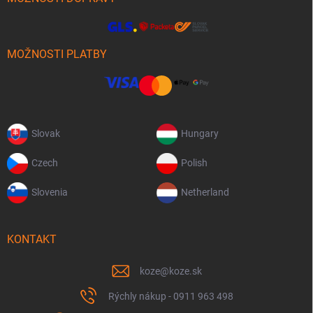
MOŽNOSTI PLATBY
Slovak
Hungary
Czech
Polish
Slovenia
Netherland
KONTAKT
koze
@
koze.sk
Rýchly nákup - 0911 963 498