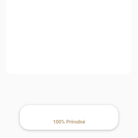
−
+
Pridať do košíka
Drevená stolička s ovčou kožušinou je dokonalým spojením
prírodných materiálov, komfortu a nadčasovej elegancie.
100% Prírodné