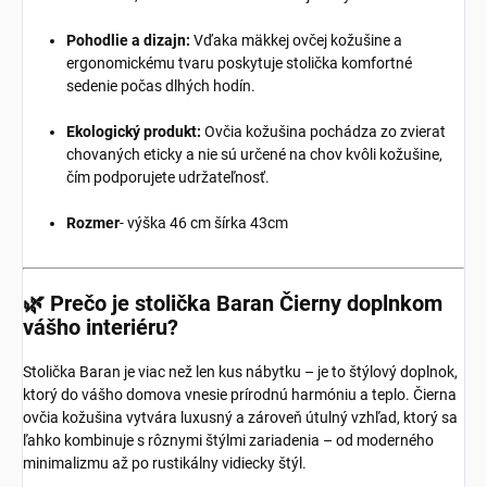
Pohodlie a dizajn:
Vďaka mäkkej ovčej kožušine a
ergonomickému tvaru poskytuje stolička komfortné
sedenie počas dlhých hodín.
Ekologický produkt:
Ovčia kožušina pochádza zo zvierat
chovaných eticky a nie sú určené na chov kvôli kožušine,
čím podporujete udržateľnosť.
Rozmer
- výška 46 cm šírka 43cm
🌿 Prečo je stolička Baran Čierny doplnkom
vášho interiéru?
Stolička Baran je viac než len kus nábytku – je to štýlový doplnok,
ktorý do vášho domova vnesie prírodnú harmóniu a teplo. Čierna
ovčia kožušina vytvára luxusný a zároveň útulný vzhľad, ktorý sa
ľahko kombinuje s rôznymi štýlmi zariadenia – od moderného
minimalizmu až po rustikálny vidiecky štýl.