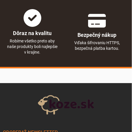
Dôraz na kvalitu
Bezpečný nákup
Robíme všetko preto aby
Vďaka šifrovaniu HTTPS,
naše produkty boli najlepšie
bezpečná platba kartou.
v krajine.
Zápätie