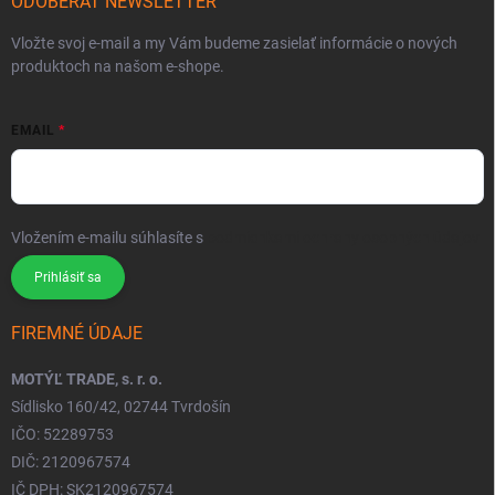
ODOBERAŤ NEWSLETTER
Vložte svoj e-mail a my Vám budeme zasielať informácie o nových
produktoch na našom e-shope.
EMAIL
Vložením e-mailu súhlasíte s
podmienkami ochrany osobných údajov
Prihlásiť sa
FIREMNÉ ÚDAJE
MOTÝĽ TRADE, s. r. o.
Sídlisko 160/42, 02744 Tvrdošín
IČO: 52289753
DIČ: 2120967574
IČ DPH: SK2120967574