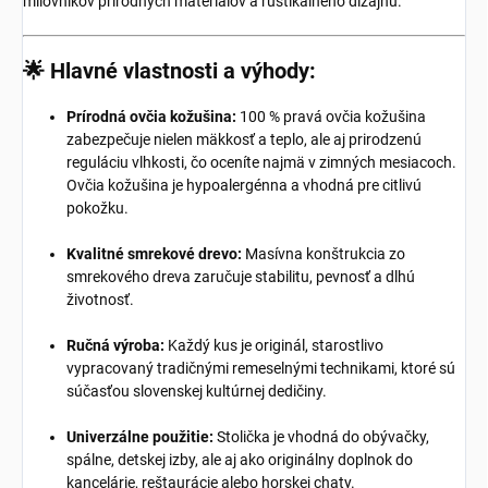
milovníkov prírodných materiálov a rustikálneho dizajnu.
🌟 Hlavné vlastnosti a výhody:
Prírodná ovčia kožušina:
100 % pravá ovčia kožušina
zabezpečuje nielen mäkkosť a teplo, ale aj prirodzenú
reguláciu vlhkosti, čo oceníte najmä v zimných mesiacoch.
Ovčia kožušina je hypoalergénna a vhodná pre citlivú
pokožku.
Kvalitné smrekové drevo:
Masívna konštrukcia zo
smrekového dreva zaručuje stabilitu, pevnosť a dlhú
životnosť.
Ručná výroba:
Každý kus je originál, starostlivo
vypracovaný tradičnými remeselnými technikami, ktoré sú
súčasťou slovenskej kultúrnej dedičiny.
Univerzálne použitie:
Stolička je vhodná do obývačky,
spálne, detskej izby, ale aj ako originálny doplnok do
kancelárie, reštaurácie alebo horskej chaty.