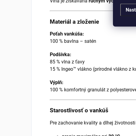
Vlna je získavaná
ručným vyčesávaním
Nast
Materiál a zloženie
Poťah vankúša:
100 % bavlna – satén
Podšívka:
85 % vlna z ťavy
15 % Ingeo™ vlákno (prírodné vlákno z k
Výplň:
100 % komfortný granulát z polyesterov
Starostlivosť o vankúš
Pre zachovanie kvality a dlhej životnost