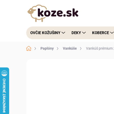
Prejsť na obsah
OVČIE KOŽUŠINY
DEKY
KOBERCE
Domov
Paplóny
Vankúše
Vankúš prémium z
Neohodnotené
Podrobnosti hodnote