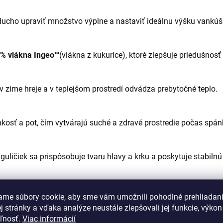
ucho upraviť množstvo výplne a nastaviť ideálnu výšku vankúš
5 % vlákna Ingeo™
(vlákna z kukurice), ktoré zlepšuje priedušnosť
 v zime hreje a v teplejšom prostredí odvádza prebytočné teplo.
hkosť a pot, čím vytvárajú suché a zdravé prostredie počas spán
uličiek sa prispôsobuje tvaru hlavy a krku a poskytuje stabilnú
ický a zdravý produkt vhodný aj pre citlivú pokožku.
ame súbory cookie, aby sme vám umožnili pohodlné prehliadan
 stránky a vďaka analýze neustále zlepšovali jej funkcie, výkon
eľnosť.
Viac informácií