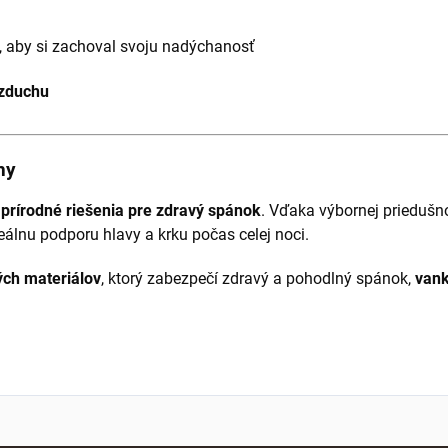
, aby si zachoval svoju nadýchanosť
vzduchu
ny
 prírodné riešenia pre zdravý spánok
. Vďaka výbornej priedušno
álnu podporu hlavy a krku počas celej noci.
ých materiálov
, ktorý zabezpečí zdravý a pohodlný spánok,
vank