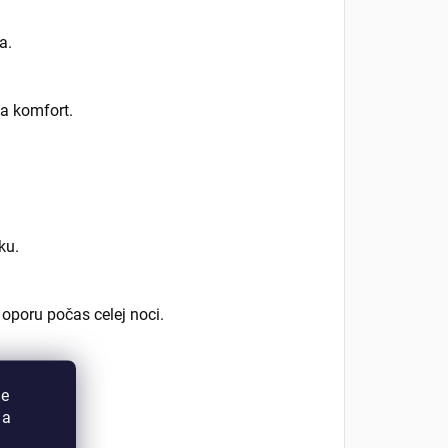
a.
 a komfort.
ku.
 oporu počas celej noci.
ie
 a