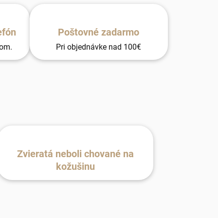
efón
Poštovné zadarmo
tom.
Pri objednávke nad 100€
Zvieratá neboli chované na
kožušinu