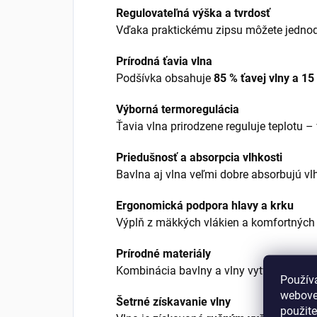
Regulovateľná výška a tvrdosť
Vďaka praktickému zipsu môžete jednod
Prírodná ťavia vlna
Podšívka obsahuje
85 % ťavej vlny a 1
Výborná termoregulácia
Ťavia vlna prirodzene reguluje teplotu –
Priedušnosť a absorpcia vlhkosti
Bavlna aj vlna veľmi dobre absorbujú vl
Ergonomická podpora hlavy a krku
Výplň z mäkkých vlákien a komfortných g
Prírodné materiály
Kombinácia bavlny a vlny vytvára ekolog
Použív
webovej
Šetrné získavanie vlny
použit