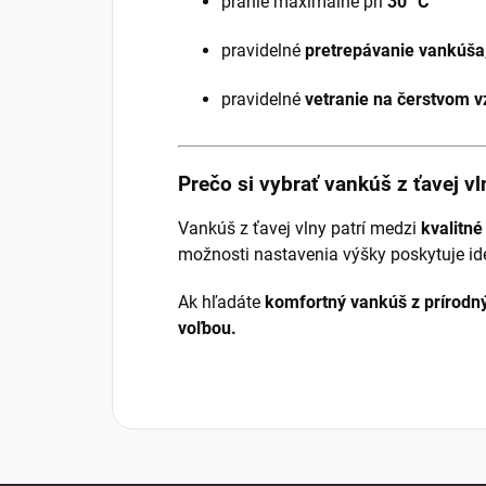
pranie maximálne pri
30 °C
pravidelné
pretrepávanie vankúša
pravidelné
vetranie na čerstvom 
Prečo si vybrať vankúš z ťavej vl
Vankúš z ťavej vlny patrí medzi
kvalitné
možnosti nastavenia výšky poskytuje ide
Ak hľadáte
komfortný vankúš z prírodn
voľbou.