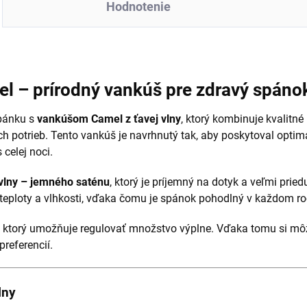
Hodnotenie
el – prírodný vankúš pre zdravý spáno
pánku s
vankúšom Camel z ťavej vlny
, ktorý kombinuje kvalitné
 potrieb. Tento vankúš je navrhnutý tak, aby poskytoval optim
 celej noci.
vlny – jemného saténu
, ktorý je príjemný na dotyk a veľmi prie
 teploty a vlhkosti, vďaka čomu je spánok pohodlný v každom r
, ktorý umožňuje regulovať množstvo výplne. Vďaka tomu si mô
preferencií.
lny