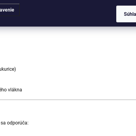
, ktoré je šetrné k zvieratám.
avenie
Súhl
ukurice)
ého vlákna
i sa odporúča: