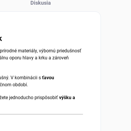
Diskusia
k
 prírodné materiály, výbornú priedušnosť
álnu oporu hlavy a krku a zároveň
dušný. V kombinácii s
ťavou
očnom období.
žete jednoducho prispôsobiť
výšku a