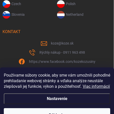
Czech
Polish
Slovenia
Netherland
KONTAKT
koze
@
koze.sk
Rýchly nákup - 0911 963 498
https://www.facebook.com/kozekozusiny
koze.sk
Používame súbory cookie, aby sme vám umožnili pohodlné
prehliadanie webovej stránky a vďaka analýze neustále
zlepšovali jej funkcie, výkon a použiteľnosť.
Viac informácií
Nastavenie
Spolu to ťaháme už 9 rokov
Copyright 2026
Koze.sk
. Všetky práva vyhradené.