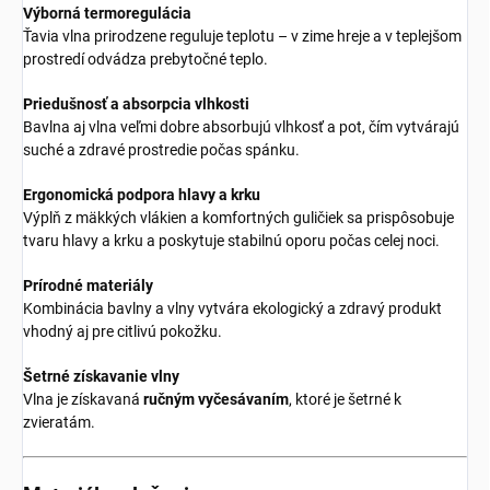
Výborná termoregulácia
Ťavia vlna prirodzene reguluje teplotu – v zime hreje a v teplejšom
prostredí odvádza prebytočné teplo.
Priedušnosť a absorpcia vlhkosti
Bavlna aj vlna veľmi dobre absorbujú vlhkosť a pot, čím vytvárajú
suché a zdravé prostredie počas spánku.
Ergonomická podpora hlavy a krku
Výplň z mäkkých vlákien a komfortných guličiek sa prispôsobuje
tvaru hlavy a krku a poskytuje stabilnú oporu počas celej noci.
Prírodné materiály
Kombinácia bavlny a vlny vytvára ekologický a zdravý produkt
vhodný aj pre citlivú pokožku.
Šetrné získavanie vlny
Vlna je získavaná
ručným vyčesávaním
, ktoré je šetrné k
zvieratám.