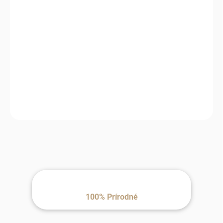
MOŽNOSTI
DORUČENIA
−
+
Pridať do košíka
Prispôsobte si spánok presne podľa seba. Vankúš z ťavej vlny
ponúka nastaviteľnú výšku, prirodzenú priedušnosť a komfort,
ktorý si vaše telo rýchlo obľúbi.
100% Prírodné