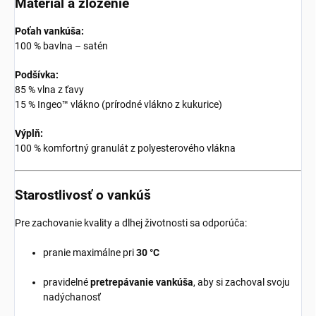
Materiál a zloženie
Poťah vankúša:
100 % bavlna – satén
Podšívka:
85 % vlna z ťavy
15 % Ingeo™ vlákno (prírodné vlákno z kukurice)
Výplň:
100 % komfortný granulát z polyesterového vlákna
Starostlivosť o vankúš
Pre zachovanie kvality a dlhej životnosti sa odporúča:
pranie maximálne pri
30 °C
pravidelné
pretrepávanie vankúša
, aby si zachoval svoju
nadýchanosť