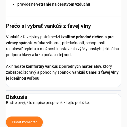
pravidelné
vetranie na čerstvom vzduchu
Prečo si vybrať vankúš z ťavej vlny
Vankúš z ťavej vlny patrí medzi
kvalitné prírodné riešenia pre
zdravý spánok
. Vďaka výbornej priedušnosti, schopnosti
regulovať teplotu a možnosti nastavenia výšky poskytuje ideálnu
podporu hlavy a krku počas celej noci.
Ak hľadáte
komfortný vankúš z prírodných materiálov
, ktorý
zabezpečí zdravý a pohodlný spánok,
vankúš Camel z ťavej vlny
je ideálnou voľbou.
Diskusia
Buďte prvý, kto napíše príspevok k tejto položke.
Pridať komentár