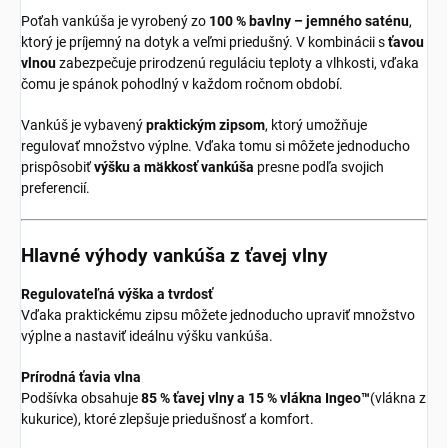
Poťah vankúša je vyrobený zo
100 % bavlny – jemného saténu
,
ktorý je príjemný na dotyk a veľmi priedušný. V kombinácii s
ťavou
vlnou
zabezpečuje prirodzenú reguláciu teploty a vlhkosti, vďaka
čomu je spánok pohodlný v každom ročnom období.
Vankúš je vybavený
praktickým zipsom
, ktorý umožňuje
regulovať množstvo výplne. Vďaka tomu si môžete jednoducho
prispôsobiť
výšku a mäkkosť vankúša
presne podľa svojich
preferencií.
Hlavné výhody vankúša z ťavej vlny
Regulovateľná výška a tvrdosť
Vďaka praktickému zipsu môžete jednoducho upraviť množstvo
výplne a nastaviť ideálnu výšku vankúša.
Prírodná ťavia vlna
Podšívka obsahuje
85 % ťavej vlny a 15 % vlákna Ingeo™
(vlákna z
kukurice), ktoré zlepšuje priedušnosť a komfort.