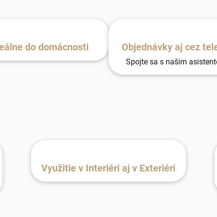
eálne do domácnosti
Objednávky aj cez tel
Spojte sa s naším asisten
Využitie v Interiéri aj v Exteriéri