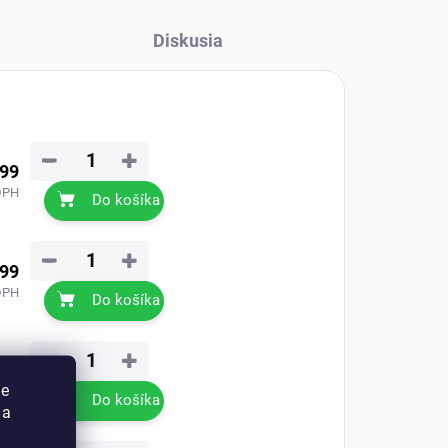
Diskusia
−
+
,99
DPH
Do košíka
−
+
,99
DPH
Do košíka
−
+
,99
ie
DPH
Do košíka
 a