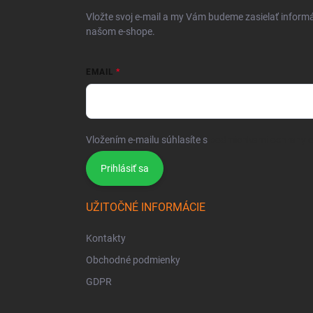
Vložte svoj e-mail a my Vám budeme zasielať inform
našom e-shope.
EMAIL
Vložením e-mailu súhlasíte s
podmienkami ochrany 
Prihlásiť sa
UŽITOČNÉ INFORMÁCIE
Kontakty
Obchodné podmienky
GDPR