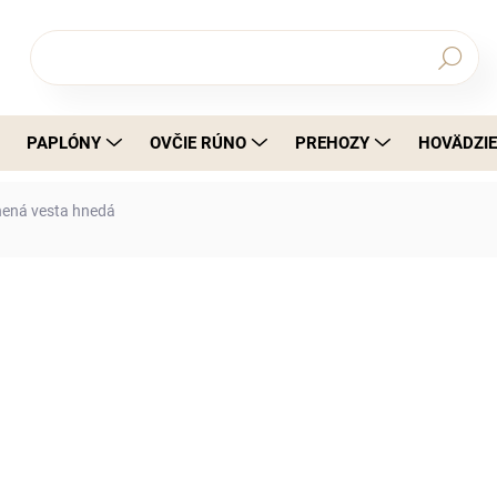
Hľadať
PAPLÓNY
OVČIE RÚNO
PREHOZY
HOVÄDZIE
nená vesta hnedá
a
€34,99
€28,45 bez DPH
Jednotková cena:
Vesta z ovčej vlny, ktorá vás zahreje
kompromisov.