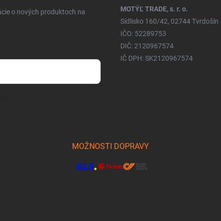
MOTÝĽ TRADE, s. r. o.
ácie o nových produktoch na
Sídlisko 160/42, 02744 Tvrdošín
IČO: 52289753
DIČ: 2120967574
IČ DPH: SK2120967574
osobných údajov
MOŽNOSTI DOPRAVY