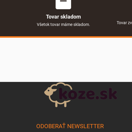
Tovar skladom
Tovar zv
Všetok tovar máme skladom.
Zápätie
ODOBERAŤ NEWSLETTER