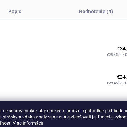
Popis
Hodnotenie (4)
€34
€28,45 bez 
€34
€28,45 bez 
€34
ame súbory cookie, aby sme vám umožnili pohodlné prehliadan
€28,45 bez 
 stránky a vďaka analýze neustále zlepšovali jej funkcie, výkon
eľnosť.
Viac informácií