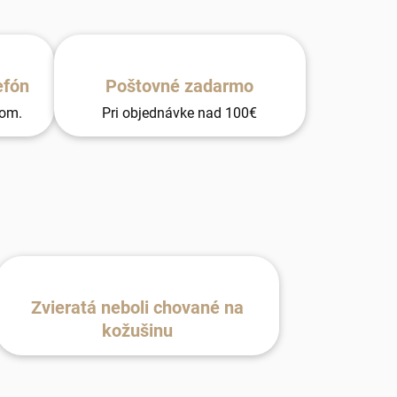
efón
Poštovné zadarmo
tom.
Pri objednávke nad 100€
Zvieratá neboli chované na
kožušinu